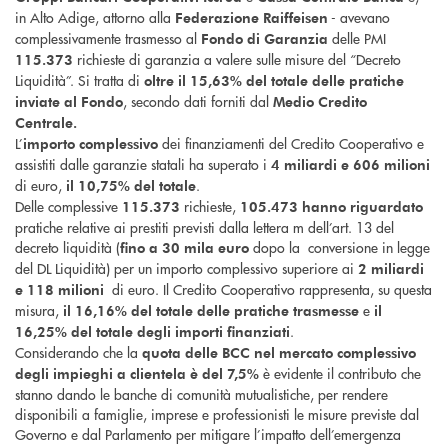
in Alto Adige, attorno alla
- avevano
Federazione Raiffeisen
complessivamente trasmesso al
delle PMI
Fondo di Garanzia
richieste di garanzia a valere sulle misure del “Decreto
115.373
Liquidità”. Si tratta di
oltre il 15,63% del totale delle pratiche
, secondo dati forniti dal
inviate al Fondo
Medio Credito
Centrale.
L’
dei finanziamenti del Credito Cooperativo e
importo
complessivo
assistiti dalle garanzie statali ha superato i
4 miliardi e 606 milioni
di euro,
.
il 10,75%
del totale
Delle complessive
richieste,
115.373
105.473 hanno riguardato
pratiche relative ai prestiti previsti dalla lettera m dell’art. 13 del
decreto liquidità (
dopo la conversione in legge
fino a 30 mila euro
del DL Liquidità) per un importo complessivo superiore ai
2 miliardi
di euro. Il Credito Cooperativo rappresenta, su questa
e 118 milioni
misura,
e
il 16,16% del totale delle pratiche trasmesse
il
.
16,25% del totale degli importi finanziati
Considerando che la
quota delle BCC nel mercato complessivo
è evidente il contributo che
degli impieghi a clientela è del 7,5%
stanno dando le banche di comunità mutualistiche, per rendere
disponibili a famiglie, imprese e professionisti le misure previste dal
Governo e dal Parlamento per mitigare l’impatto dell’emergenza