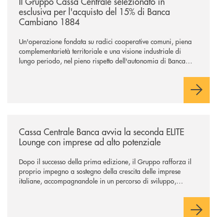
Il Gruppo Cassa Centrale selezionato in
esclusiva per l'acquisto del 15% di Banca
Cambiano 1884
Un'operazione fondata su radici cooperative comuni, piena
complementarietà territoriale e una visione industriale di
lungo periodo, nel pieno rispetto dell'autonomia di Banca
Cambiano. Nei prossimi giorni verrà avviato il periodo di
negoziazione esclusiva per la finalizzazione dell’operazione.
/news/cassa-centrale-banca-avvia-la-seconda-elite-lounge-con-imprese-
Cassa Centrale Banca avvia la seconda ELITE
Lounge con imprese ad alto potenziale
Dopo il successo della prima edizione, il Gruppo rafforza il
proprio impegno a sostegno della crescita delle imprese
italiane, accompagnandole in un percorso di sviluppo,
innovazione e accesso ai mercati dei capitali.