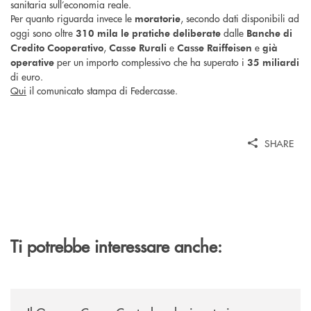
sanitaria sull’economia reale.
Per quanto riguarda invece le
, secondo dati disponibili ad
moratorie
oggi sono oltre
dalle
310 mila
le
pratiche deliberate
Banche di
,
e
e
Credito Cooperativo
Casse Rurali
Casse Raiffeisen
già
per un importo complessivo che ha superato i
operative
35 miliardi
di euro.
Qui
il comunicato stampa di Federcasse.
SHARE
Ti potrebbe interessare anche:
/news/il-gruppo-cassa-centrale-selezionato-in-esclusiva-per-lacquisto