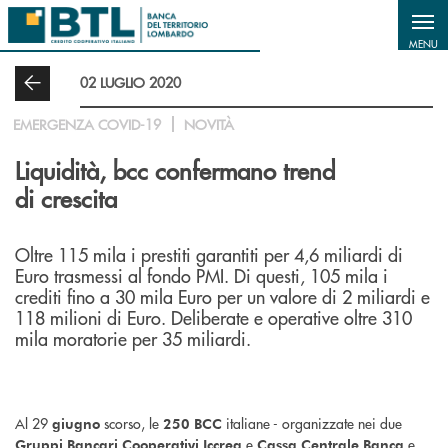
Salta al contenuto principale
MENU
02 LUGLIO 2020
EMERGENZA COVID-19
NOVITÀ
Liquidità, bcc confermano trend
di crescita
Oltre 115 mila i prestiti garantiti per 4,6 miliardi di
Euro trasmessi al fondo PMI. Di questi, 105 mila i
crediti fino a 30 mila Euro per un valore di 2 miliardi e
118 milioni di Euro. Deliberate e operative oltre 310
mila moratorie per 35 miliardi.
Al 29
scorso, le
italiane - organizzate nei due
giugno
250 BCC
e
e,
Gruppi Bancari Cooperativi Iccrea
Cassa Centrale Banca