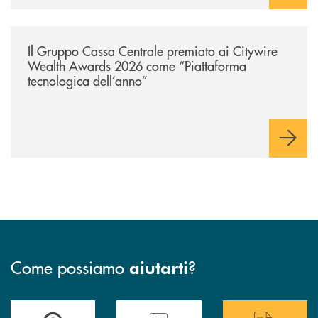
/news/il-gruppo-cassa-centrale-premiato-ai-citywire-wealth-awards-20
Il Gruppo Cassa Centrale premiato ai Citywire
Wealth Awards 2026 come “Piattaforma
tecnologica dell’anno”
Come possiamo
?
aiutarti
Accedi all' elenco completo delle filiali .
Hai bisogno di assistenza immediata? Contatta
Hai bisogno di alcuni