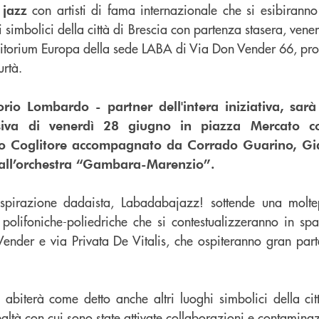
con artisti di fama internazionale che si esibiranno
 jazz
simbolici della città di Brescia con partenza stasera, vener
ditorium Europa della sede LABA di Via Don Vender 66, prot
urtà.
orio Lombardo - partner dell'intera iniziativa, sar
usiva di venerdì 28 giugno in piazza Mercato co
lo Coglitore accompagnato da Corrado Guarino, Gi
dall’orchestra “Gambara-Marenzio”.
’ispirazione dadaista, Labadabajazz! sottende una moltep
olifoniche-poliedriche che si contestualizzeranno in spazi
nder e via Privata De Vitalis, che ospiteranno gran parte
abiterà come detto anche altri luoghi simbolici della citt
altà con cui sono state attivate collaborazioni e contaminaz