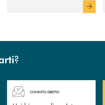
Roncadelle - del suo immediato hinterland.
?
arti
Hai bisogno di assistenza immediata? Contattaci !
CONTATTO DIRETTO