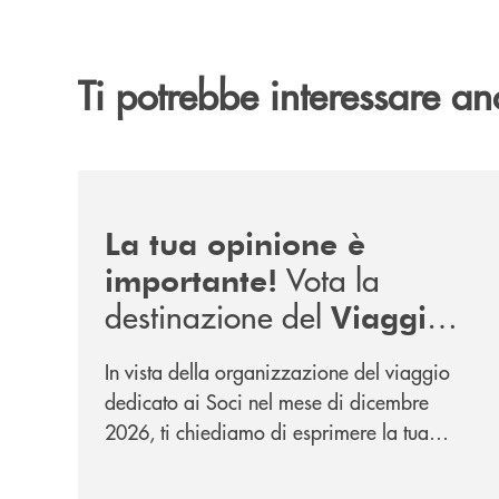
Ti potrebbe interessare an
/news/sondaggio-destinazione-iniziativa-soci-2
La tua opinione è
Vota la
importante!
destinazione del
Viaggio
.
Soci di Dicembre 2026
In vista della organizzazione del viaggio
dedicato ai Soci nel mese di dicembre
2026, ti chiediamo di esprimere la tua
opinione rispetto a due destinazioni che
abbiamo selezionato. Per votare la