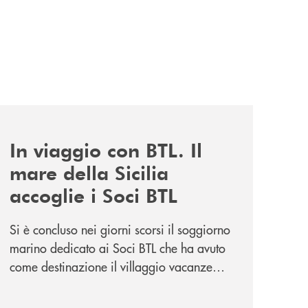
news/in-viaggio-con-btl-il-mare-della-sicilia-accoglie-i-soc
In viaggio con BTL. Il
mare della Sicilia
accoglie i Soci BTL
Si è concluso nei giorni scorsi il soggiorno
marino dedicato ai Soci BTL che ha avuto
come destinazione il villaggio vacanze
Vera Club in Sicilia. Una apprezzata
occasione di socialità.