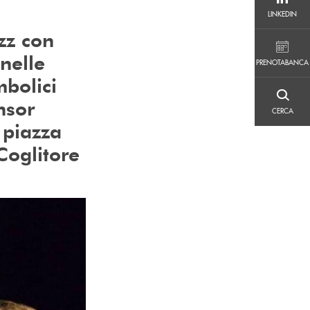
LINKEDIN
LINKEDIN
zz con
PRENOTABANCA
 nelle
PRENOTABANCA
mbolici
CERCA
nsor
CERCA
 piazza
Coglitore