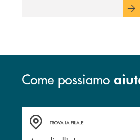
destinazione preferita,
utilizza la form
qui sotto.
Come possiamo
aiut
Accedi all' elenco completo delle filiali .
TROVA LA FILIALE