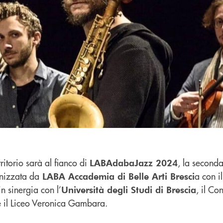
itorio sarà al fianco di
, la second
LABAdabaJazz 2024
nizzata da
a con i
LABA Accademia di Belle Arti Bresci
n sinergia con l’
, il Co
Università degli Studi di Brescia
 il Liceo Veronica Gambara.