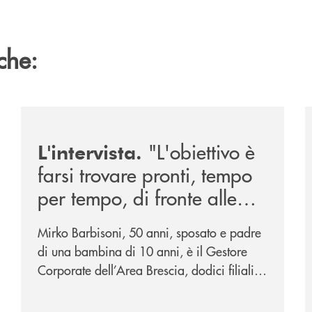
che:
026/
/news/intervista-barbisoni/
/
"L'obiettivo è
L'intervista.
farsi trovare pronti, tempo
per tempo, di fronte alle
mutevoli esigenze di un
Mirko Barbisoni, 50 anni, sposato e padre
mercato in evoluzione".
di una bambina di 10 anni, è il Gestore
Corporate dell’Area Brescia, dodici filiali
di cui otto al servizio della città di Brescia
e quattro – Flero, Gussago, Padergnone e