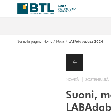
Salta al contenuto principale
Sei nella pagina:
Home
/
News
/
LABAdabaJazz 2024
NOVITÀ
SOSTENIBILITÀ
Suoni, m
LABAdab