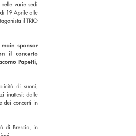
 nelle varie sedi
dì 19 Aprile alle
agonista il TRIO
à main sponsor
n il concerto
acomo Papetti,
licità di suoni,
 inattesi: dalle
 dei concerti in
à di Brescia, in
ioni.