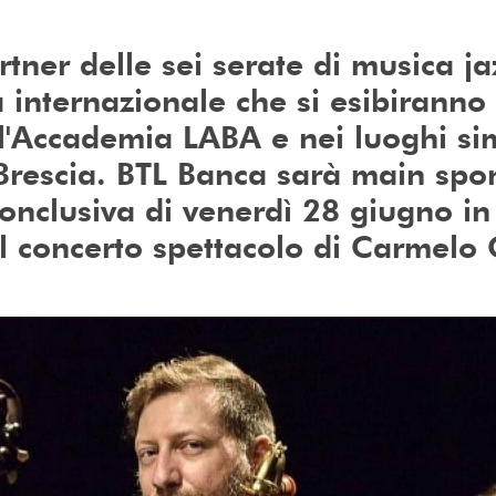
tner delle sei serate di musica ja
a internazionale che si esibiranno
ll'Accademia LABA e nei luoghi si
i Brescia. BTL Banca sarà main spo
conclusiva di venerdì 28 giugno in
l concerto spettacolo di Carmelo 