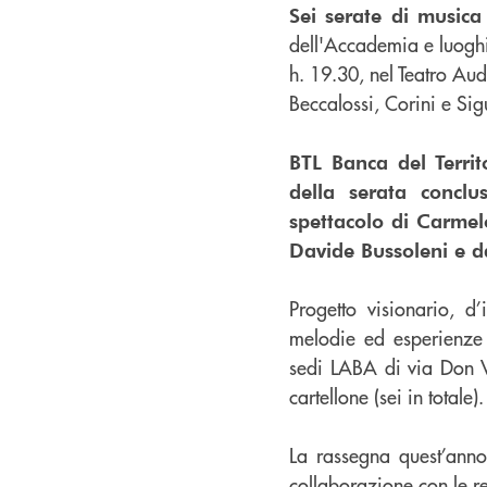
Sei serate di musica
dell'Accademia e luoghi 
h. 19.30, nel Teatro Au
Beccalossi, Corini e Sig
BTL Banca del Territ
della serata concl
spettacolo di Carme
Davide Bussoleni e 
Progetto visionario, d
melodie ed esperienze p
sedi LABA di via Don Ve
cartellone (sei in totale).
La rassegna quest’anno 
collaborazione con le re