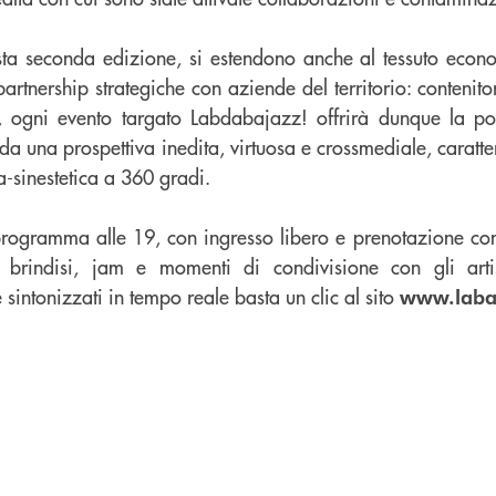
sta seconda edizione, si estendono anche al tessuto econ
partnership strategiche con aziende del territorio: contenitor
i, ogni evento targato Labdabajazz! offrirà dunque la pos
 da una prospettiva inedita, virtuosa e crossmediale, carat
-sinestetica a 360 gradi.
n programma alle 19, con ingresso libero e prenotazione con
brindisi, jam e momenti di condivisione con gli artisti
sintonizzati in tempo reale basta un clic al sito
www.laba