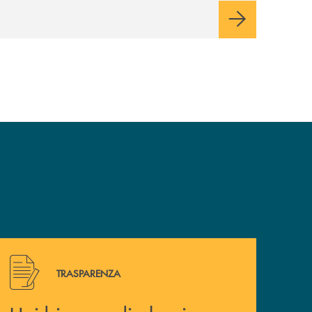
Hai bisogno di alcuni documenti ? Vai alla pagina della 
TRASPARENZA