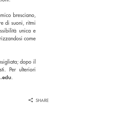
omico bresciano,
e di suoni, ritmi
sibilità unica e
terizzandosi come
sigliata; dopo il
. Per ulteriori
.
.edu
SHARE