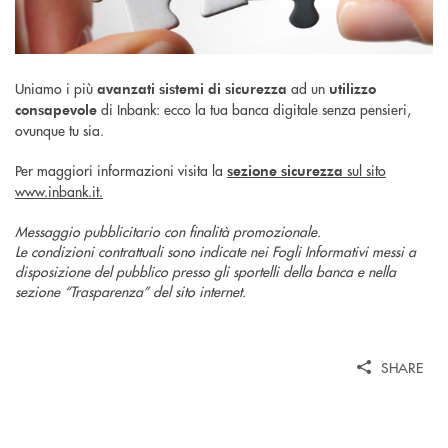
Uniamo i più
ad un
avanzati sistemi di sicurezza
utilizzo
di Inbank: ecco la tua banca digitale senza pensieri,
consapevole
ovunque tu sia.
Per maggiori informazioni visita la
sul sito
sezione sicurezza
www.inbank.it.
Messaggio pubblicitario con finalità promozionale.
Le condizioni contrattuali sono indicate nei Fogli Informativi messi a
disposizione del pubblico presso gli sportelli della banca e nella
sezione “Trasparenza” del sito internet.
SHARE