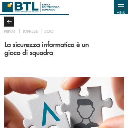
Salta al contenuto principale
MENU
PRIVATI
IMPRESE
SOCI
La sicurezza informatica è un
gioco di squadra