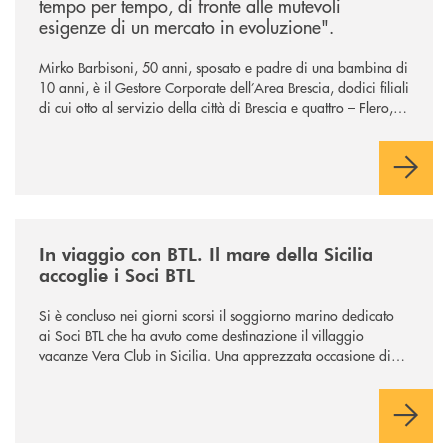
tempo per tempo, di fronte alle mutevoli
esigenze di un mercato in evoluzione".
Mirko Barbisoni, 50 anni, sposato e padre di una bambina di
10 anni, è il Gestore Corporate dell’Area Brescia, dodici filiali
di cui otto al servizio della città di Brescia e quattro – Flero,
Gussago, Padergnone e Roncadelle - del suo immediato
hinterland.
/news/in-viaggio-con-btl-il-mare-della-sicilia-accoglie-i-soci-btl/
In viaggio con BTL. Il mare della Sicilia
accoglie i Soci BTL
Si è concluso nei giorni scorsi il soggiorno marino dedicato
ai Soci BTL che ha avuto come destinazione il villaggio
vacanze Vera Club in Sicilia. Una apprezzata occasione di
socialità.