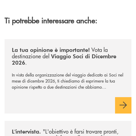
Ti potrebbe interessare anche:
/news/sondaggio-destinazione-iniziativa-soci-2026/
Vota la
La tua opinione è importante!
destinazione del
Viaggio Soci di Dicembre
.
2026
In vista della organizzazione del viaggio dedicato ai Soci nel
mese di dicembre 2026, ti chiediamo di esprimere la tua
opinione rispetto a due destinazioni che abbiamo
selezionato. Per votare la destinazione preferita,
utilizza la
form qui sotto.
/news/intervista-barbisoni/
"L'obiettivo è farsi trovare pronti,
L'intervista.