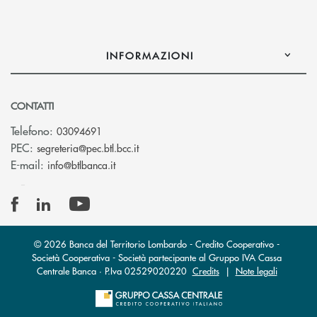
INFORMAZIONI
CONTATTI
Telefono:
03094691
(si apre l’app di posta elettronica)
PEC:
segreteria@pec.btl.bcc.it
(si apre l’app di posta elettronica)
E-mail:
info@btlbanca.it
© 2026 Banca del Territorio Lombardo - Credito Cooperativo -
Società Cooperativa - Società partecipante al Gruppo IVA Cassa
Centrale Banca · P.Iva 02529020220
Credits
|
Note legali