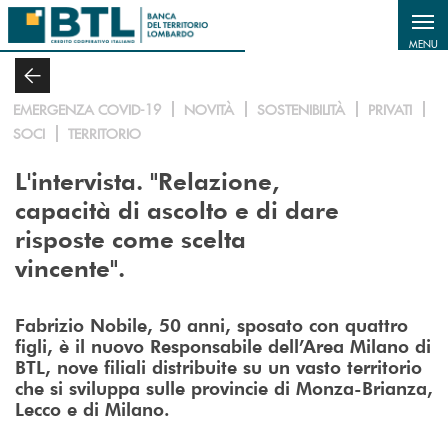
Salta al contenuto principale
MENU
EMERGENZA COVID-19
NOVITÀ
SOSTENIBILITÀ
PRIVATI
SOCI
TERRITORIO
L'intervista. "Relazione,
capacità di ascolto e di dare
risposte come scelta
vincente".
Fabrizio Nobile, 50 anni, sposato con quattro
figli, è il nuovo Responsabile dell’Area Milano di
BTL, nove filiali distribuite su un vasto territorio
che si sviluppa sulle provincie di Monza-Brianza,
Lecco e di Milano.