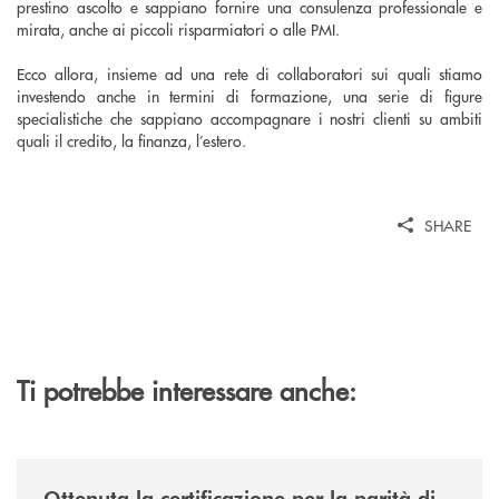
prestino ascolto e sappiano fornire una consulenza professionale e
mirata, anche ai piccoli risparmiatori o alle PMI.
Ecco allora, insieme ad una rete di collaboratori sui quali stiamo
investendo anche in termini di formazione, una serie di figure
specialistiche che sappiano accompagnare i nostri clienti su ambiti
quali il credito, la finanza, l’estero.
SHARE
Ti potrebbe interessare anche:
/news/ottenuta-la-certificazione-di-genere-punto-di-partenza-di-un-percor
Ottenuta la certificazione per la parità di