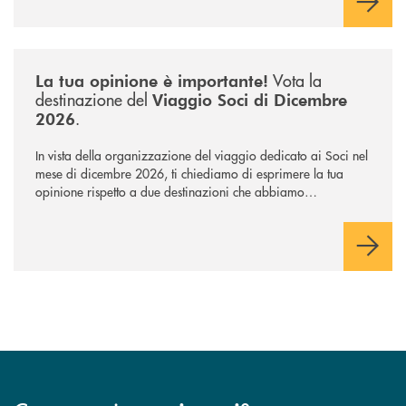
Il Gruppo, sotto la guida dell’Amministratore Delegato, e con
il contributo determinante delle Banche di Credito
Cooperativo Socie ha raggiunto una dimensione di vertice nel
panorama bancario italiano.
/news/sondaggio-destinazione-iniziativa-soci-2026/
Vota la
La tua opinione è importante!
destinazione del
Viaggio Soci di Dicembre
.
2026
In vista della organizzazione del viaggio dedicato ai Soci nel
mese di dicembre 2026, ti chiediamo di esprimere la tua
opinione rispetto a due destinazioni che abbiamo
selezionato. Per votare la destinazione preferita,
utilizza la
form qui sotto.