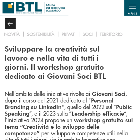
Salta al contenuto principale
MENU
NOVITÀ
SOSTENIBILITÀ
PRIVATI
SOCI
TERRITORIO
Sviluppare la creatività sul
lavoro e nella vita di tutti i
giorni. Il workshop gratuito
dedicato ai Giovani Soci BTL
Nell’ambito delle iniziative rivolte ai
,
Giovani Soci
dopo il corso del 2021 dedicato al "
Personal
", quello del 2022 sul “
Branding su LinkedIn
Public
”, e il 2023 sulla “
”,
Speaking
Leadership efficacie
l’iniziativa 2024 propone un
workshop gratuito sul
tema “Creatività e lo sviluppo delle
per sviluppare competenze utili nella
competenze”
vita di tutti i giorni sia in ambito lavorativo che