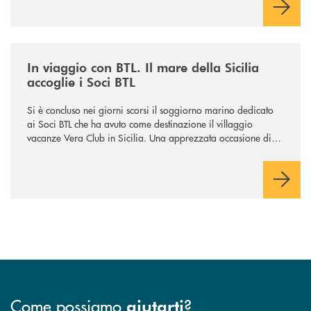
/news/in-viaggio-con-btl-il-mare-della-sicilia-accoglie-i-soci-btl/
In viaggio con BTL. Il mare della Sicilia
accoglie i Soci BTL
Si è concluso nei giorni scorsi il soggiorno marino dedicato
ai Soci BTL che ha avuto come destinazione il villaggio
vacanze Vera Club in Sicilia. Una apprezzata occasione di
socialità.
Come possiamo
?
aiutarti