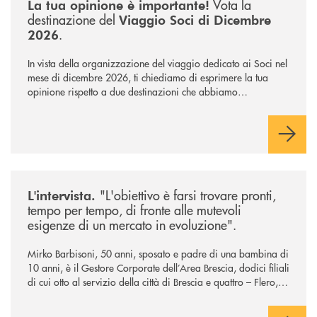
Vota la
La tua opinione è importante!
destinazione del
Viaggio Soci di Dicembre
.
2026
In vista della organizzazione del viaggio dedicato ai Soci nel
mese di dicembre 2026, ti chiediamo di esprimere la tua
opinione rispetto a due destinazioni che abbiamo
selezionato. Per votare la destinazione preferita,
utilizza la
form qui sotto.
/news/intervista-barbisoni/
"L'obiettivo è farsi trovare pronti,
L'intervista.
tempo per tempo, di fronte alle mutevoli
esigenze di un mercato in evoluzione".
Mirko Barbisoni, 50 anni, sposato e padre di una bambina di
10 anni, è il Gestore Corporate dell’Area Brescia, dodici filiali
di cui otto al servizio della città di Brescia e quattro – Flero,
Gussago, Padergnone e Roncadelle - del suo immediato
hinterland.