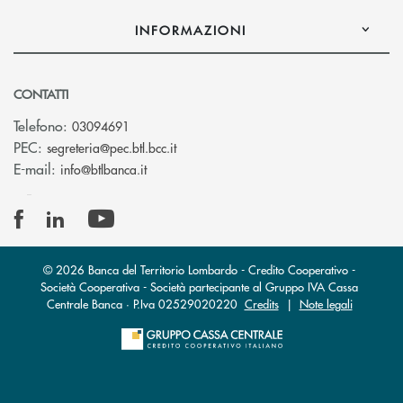
INFORMAZIONI
CONTATTI
Telefono:
03094691
(si apre l’app di posta elettronica)
PEC:
segreteria@pec.btl.bcc.it
(si apre l’app di posta elettronica)
E-mail:
info@btlbanca.it
© 2026 Banca del Territorio Lombardo - Credito Cooperativo -
Società Cooperativa - Società partecipante al Gruppo IVA Cassa
Centrale Banca · P.Iva 02529020220
Credits
|
Note legali