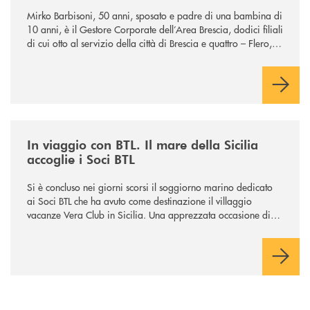
Mirko Barbisoni, 50 anni, sposato e padre di una bambina di
10 anni, è il Gestore Corporate dell’Area Brescia, dodici filiali
di cui otto al servizio della città di Brescia e quattro – Flero,
Gussago, Padergnone e Roncadelle - del suo immediato
hinterland.
/news/in-viaggio-con-btl-il-mare-della-sicilia-accoglie-i-soci-btl/
In viaggio con BTL. Il mare della Sicilia
accoglie i Soci BTL
Si è concluso nei giorni scorsi il soggiorno marino dedicato
ai Soci BTL che ha avuto come destinazione il villaggio
vacanze Vera Club in Sicilia. Una apprezzata occasione di
socialità.