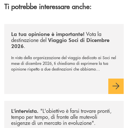
Ti potrebbe interessare anche:
/news/sondaggio-destinazione-iniziativa-soci-2026/
Vota la
La tua opinione è importante!
destinazione del
Viaggio Soci di Dicembre
.
2026
In vista della organizzazione del viaggio dedicato ai Soci nel
mese di dicembre 2026, ti chiediamo di esprimere la tua
opinione rispetto a due destinazioni che abbiamo
selezionato. Per votare la destinazione preferita,
utilizza la
form qui sotto.
/news/intervista-barbisoni/
"L'obiettivo è farsi trovare pronti,
L'intervista.
tempo per tempo, di fronte alle mutevoli
esigenze di un mercato in evoluzione".