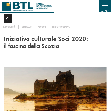
Salta al contenuto principale
MENU
NOVITÀ
PRIVATI
SOCI
TERRITORIO
:
Iniziativa culturale Soci 2020
il fascino della
Scozia