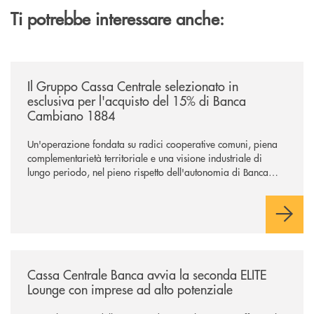
Ti potrebbe interessare anche:
/news/il-gruppo-cassa-centrale-selezionato-in-esclusiva-per-lacquisto
Il Gruppo Cassa Centrale selezionato in
esclusiva per l'acquisto del 15% di Banca
Cambiano 1884
Un'operazione fondata su radici cooperative comuni, piena
complementarietà territoriale e una visione industriale di
lungo periodo, nel pieno rispetto dell'autonomia di Banca
Cambiano. Nei prossimi giorni verrà avviato il periodo di
negoziazione esclusiva per la finalizzazione dell’operazione.
/news/cassa-centrale-banca-avvia-la-seconda-elite-lounge-con-imprese-
Cassa Centrale Banca avvia la seconda ELITE
Lounge con imprese ad alto potenziale