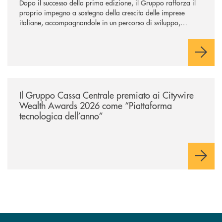
Dopo il successo della prima edizione, il Gruppo rafforza il
proprio impegno a sostegno della crescita delle imprese
italiane, accompagnandole in un percorso di sviluppo,
innovazione e accesso ai mercati dei capitali.
/news/il-gruppo-cassa-centrale-premiato-ai-citywire-wealth-awards-20
Il Gruppo Cassa Centrale premiato ai Citywire
Wealth Awards 2026 come “Piattaforma
tecnologica dell’anno”