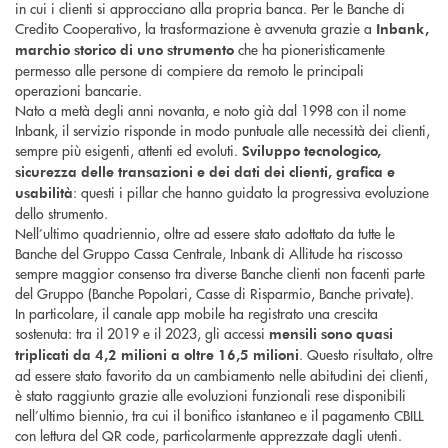
in cui i clienti si approcciano alla propria banca. Per le Banche di
Credito Cooperativo, la trasformazione è avvenuta grazie a
Inbank,
che ha pioneristicamente
marchio storico di uno strumento
permesso alle persone di compiere da remoto le principali
operazioni bancarie.
Nato a metà degli anni novanta, e noto già dal 1998 con il nome
Inbank, il servizio risponde in modo puntuale alle necessità dei clienti,
sempre più esigenti, attenti ed evoluti.
Sviluppo tecnologico,
sicurezza delle transazioni e dei dati dei clienti, grafica e
: questi i pillar che hanno guidato la progressiva evoluzione
usabilità
dello strumento.
Nell’ultimo quadriennio, oltre ad essere stato adottato da tutte le
Banche del Gruppo Cassa Centrale, Inbank di Allitude ha riscosso
sempre maggior consenso tra diverse Banche clienti non facenti parte
del Gruppo (Banche Popolari, Casse di Risparmio, Banche private).
In particolare, il canale app mobile ha registrato una crescita
sostenuta: tra il 2019 e il 2023, gli accessi
mensili sono quasi
. Questo risultato, oltre
triplicati da 4,2 milioni a oltre 16,5 milioni
ad essere stato favorito da un cambiamento nelle abitudini dei clienti,
è stato raggiunto grazie alle evoluzioni funzionali rese disponibili
nell’ultimo biennio, tra cui il bonifico istantaneo e il pagamento CBILL
con lettura del QR code, particolarmente apprezzate dagli utenti.