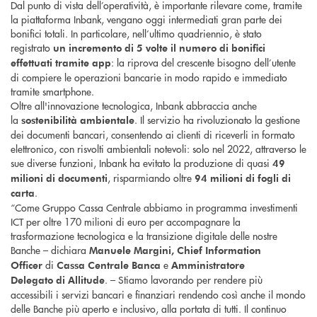
Dal punto di vista dell’operatività, è importante rilevare come, tramite
la piattaforma Inbank, vengano oggi intermediati gran parte dei
bonifici totali. In particolare, nell’ultimo quadriennio, è stato
registrato
un incremento di 5 volte il numero di bonifici
: la riprova del crescente bisogno dell’utente
effettuati tramite app
di compiere le operazioni bancarie in modo rapido e immediato
tramite smartphone.
Oltre all'innovazione tecnologica, Inbank abbraccia anche
la
. Il servizio ha rivoluzionato la gestione
sostenibilità ambientale
dei documenti bancari, consentendo ai clienti di riceverli in formato
elettronico, con risvolti ambientali notevoli: solo nel 2022, attraverso le
sue diverse funzioni, Inbank ha evitato la produzione di quasi
49
, risparmiando oltre
milioni di documenti
94 milioni di fogli di
.
carta
“Come Gruppo Cassa Centrale abbiamo in programma investimenti
ICT per oltre 170 milioni di euro per accompagnare la
trasformazione tecnologica e la transizione digitale delle nostre
Banche – dichiara
Manuele Margini, Chief Information
di
e
Officer
Cassa Centrale Banca
Amministratore
. – Stiamo lavorando per rendere più
Delegato
di
Allitude
accessibili i servizi bancari e finanziari rendendo così anche il mondo
delle Banche più aperto e inclusivo, alla portata di tutti. Il continuo