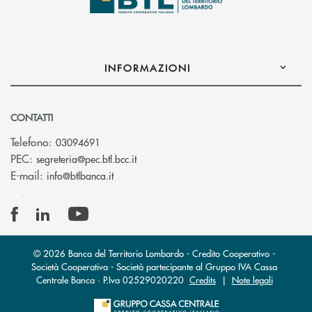
INFORMAZIONI
CONTATTI
Telefono:
03094691
(si apre l’app di posta elettronica)
PEC:
segreteria@pec.btl.bcc.it
(si apre l’app di posta elettronica)
E-mail:
info@btlbanca.it
© 2026 Banca del Territorio Lombardo - Credito Cooperativo -
Società Cooperativa - Società partecipante al Gruppo IVA Cassa
Centrale Banca · P.Iva 02529020220
Credits
|
Note legali