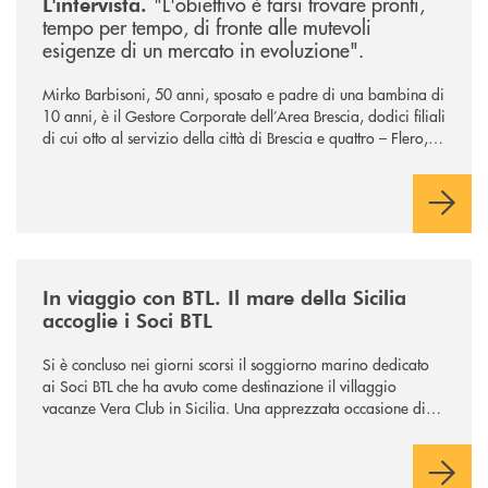
"L'obiettivo è farsi trovare pronti,
L'intervista.
tempo per tempo, di fronte alle mutevoli
esigenze di un mercato in evoluzione".
Mirko Barbisoni, 50 anni, sposato e padre di una bambina di
10 anni, è il Gestore Corporate dell’Area Brescia, dodici filiali
di cui otto al servizio della città di Brescia e quattro – Flero,
Gussago, Padergnone e Roncadelle - del suo immediato
hinterland.
/news/in-viaggio-con-btl-il-mare-della-sicilia-accoglie-i-soci-btl/
In viaggio con BTL. Il mare della Sicilia
accoglie i Soci BTL
Si è concluso nei giorni scorsi il soggiorno marino dedicato
ai Soci BTL che ha avuto come destinazione il villaggio
vacanze Vera Club in Sicilia. Una apprezzata occasione di
socialità.