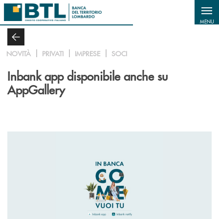
Salta al contenuto principale
MENU
NOVITÀ
PRIVATI
IMPRESE
SOCI
Inbank app disponibile anche su
AppGallery