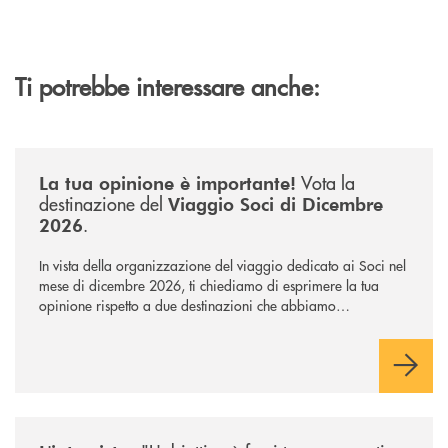
Ti potrebbe interessare anche:
/news/sondaggio-destinazione-iniziativa-soci-2026/
Vota la
La tua opinione è importante!
destinazione del
Viaggio Soci di Dicembre
.
2026
In vista della organizzazione del viaggio dedicato ai Soci nel
mese di dicembre 2026, ti chiediamo di esprimere la tua
opinione rispetto a due destinazioni che abbiamo
selezionato. Per votare la destinazione preferita,
utilizza la
form qui sotto.
/news/intervista-barbisoni/