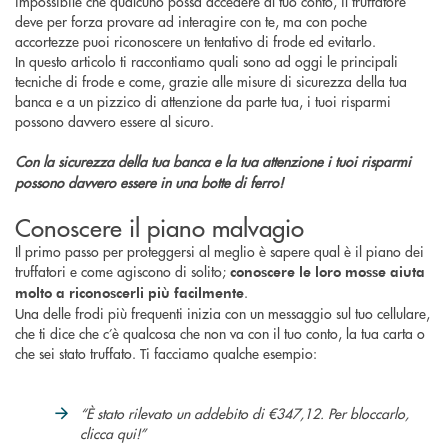
impossibile che qualcuno possa accedere al tuo conto, il truffatore
deve per forza provare ad interagire con te, ma con poche
accortezze puoi riconoscere un tentativo di frode ed evitarlo.
In questo articolo ti raccontiamo quali sono ad oggi le principali
tecniche di frode e come, grazie alle misure di sicurezza della tua
banca e a un pizzico di attenzione da parte tua, i tuoi risparmi
possono davvero essere al sicuro.
Con la sicurezza della tua banca e la tua attenzione i tuoi risparmi
possono davvero essere in una botte di ferro!
Conoscere il piano malvagio
Il primo passo per proteggersi al meglio è sapere qual è il piano dei
truffatori e come agiscono di solito;
conoscere le loro mosse aiuta
.
molto a riconoscerli più facilmente
Una delle frodi più frequenti inizia con un messaggio sul tuo cellulare,
che ti dice che c’è qualcosa che non va con il tuo conto, la tua carta o
che sei stato truffato. Ti facciamo qualche esempio:
“È stato rilevato un addebito di €347,12. Per bloccarlo,
clicca qui!”