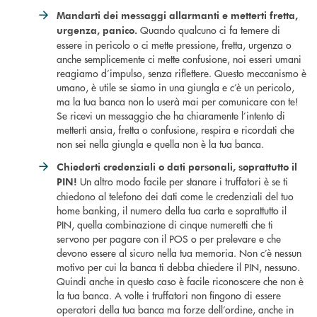
Mandarti dei messaggi allarmanti e metterti fretta,
Quando qualcuno ci fa temere di
urgenza, panico.
essere in pericolo o ci mette pressione, fretta, urgenza o
anche semplicemente ci mette confusione, noi esseri umani
reagiamo d’impulso, senza riflettere. Questo meccanismo è
umano, è utile se siamo in una giungla e c’è un pericolo,
ma la tua banca non lo userà mai per comunicare con te!
Se ricevi un messaggio che ha chiaramente l’intento di
metterti ansia, fretta o confusione, respira e ricordati che
non sei nella giungla e quella non è la tua banca.
Chiederti credenziali o dati personali, soprattutto il
Un altro modo facile per stanare i truffatori è se ti
PIN!
chiedono al telefono dei dati come le credenziali del tuo
home banking, il numero della tua carta e soprattutto il
PIN, quella combinazione di cinque numeretti che ti
servono per pagare con il POS o per prelevare e che
devono essere al sicuro nella tua memoria. Non c’è nessun
motivo per cui la banca ti debba chiedere il PIN, nessuno.
Quindi anche in questo caso è facile riconoscere che non è
la tua banca. A volte i truffatori non fingono di essere
operatori della tua banca ma forze dell’ordine, anche in