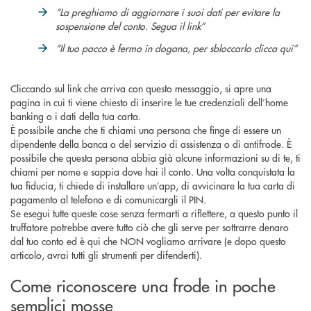
“La preghiamo di aggiornare i suoi dati per evitare la
sospensione del conto. Segua il link”
“Il tuo pacco è fermo in dogana, per sbloccarlo clicca qui”
Cliccando sul link che arriva con questo messaggio, si apre una
pagina in cui ti viene chiesto di inserire le tue credenziali dell’home
banking o i dati della tua carta.
È possibile anche che ti chiami una persona che finge di essere un
dipendente della banca o del servizio di assistenza o di antifrode. È
possibile che questa persona abbia già alcune informazioni su di te, ti
chiami per nome e sappia dove hai il conto. Una volta conquistata la
tua fiducia, ti chiede di installare un’app, di avvicinare la tua carta di
pagamento al telefono e di comunicargli il PIN.
Se esegui tutte queste cose senza fermarti a riflettere, a questo punto il
truffatore potrebbe avere tutto ciò che gli serve per sottrarre denaro
dal tuo conto ed è qui che NON vogliamo arrivare (e dopo questo
articolo, avrai tutti gli strumenti per difenderti).
Come riconoscere una frode in poche
semplici mosse