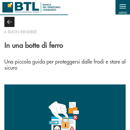
Salta al contenuto principale
MENU
A BUON RENDERE
In una botte di ferro
Una piccola guida per proteggersi dalle frodi e stare al
sicuro