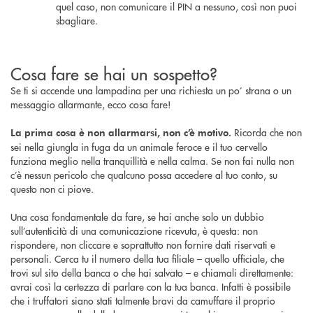
quel caso, non comunicare il PIN a nessuno, così non puoi
sbagliare.
Cosa fare se hai un sospetto?
Se ti si accende una lampadina per una richiesta un po’ strana o un
messaggio allarmante, ecco cosa fare!
Ricorda che non
La prima cosa è non allarmarsi, non c’è motivo.
sei nella giungla in fuga da un animale feroce e il tuo cervello
funziona meglio nella tranquillità e nella calma. Se non fai nulla non
c’è nessun pericolo che qualcuno possa accedere al tuo conto, su
questo non ci piove.
Una cosa fondamentale da fare, se hai anche solo un dubbio
sull’autenticità di una comunicazione ricevuta, è questa: non
rispondere, non cliccare e soprattutto non fornire dati riservati e
personali. Cerca tu il numero della tua filiale – quello ufficiale, che
trovi sul sito della banca o che hai salvato – e chiamali direttamente:
avrai così la certezza di parlare con la tua banca. Infatti è possibile
che i truffatori siano stati talmente bravi da camuffare il proprio