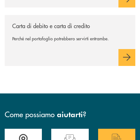
/news/carta-di-debito-e-carta-di-credito/
Carta di debito e carta di credito
Perché nel portafoglio potrebbero servirti entrambe.
Come possiamo
?
aiutarti
Accedi all' elenco completo delle filiali .
Hai bisogno di assistenza immediata? Contatta
Hai bisogno di alcuni