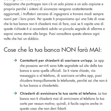
Sappiamo che purtroppo non c’è un solo piano e un solo copione e
proprio perché i sistemi di sicurezza vengono costantemente
aggiornati, i truffatori cercano di ingegnarsi e trovare modi sempre
nuovi per i loro piani. Per questo ti proponiamo qui una lista di cose
che la tua banca non ti chiederà mai di fare, così se ti capita una di
queste richieste ti si accenderà subito un piccolo segnale di allarme e
saprai come starne alla larga. Puoi consultare questo elenco ogni
volta che hai un dubbio.
Cose che la tua banca NON farà MAI:
Le app
Contattarti per chiederti di scaricare un’app.
che possono servirti sono tutte segnalate sul sito della tua
banca e sono quelle ufficiali. Se ti viene chiesto, via
messaggio o al telefono, di scaricare un’altra app, puoi
chiudere tranquillamente la telefonata, perché sai che non è
la tua banca a chiedertelo.
La tua
Chiederti di avvicinare la tua carta al telefono.
banca non ti chiederà mai di avvicinare al telefono la tua
carta per nessun motivo; quindi, è facile capire anche in
questo caso che non devi fidarti.