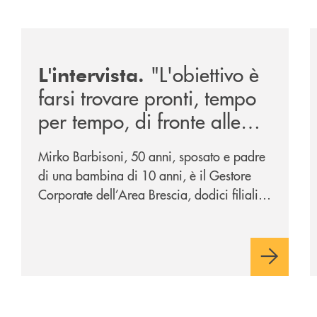
026/
/news/intervista-barbisoni/
/
"L'obiettivo è
L'intervista.
farsi trovare pronti, tempo
per tempo, di fronte alle
mutevoli esigenze di un
Mirko Barbisoni, 50 anni, sposato e padre
mercato in evoluzione".
di una bambina di 10 anni, è il Gestore
Corporate dell’Area Brescia, dodici filiali
di cui otto al servizio della città di Brescia
e quattro – Flero, Gussago, Padergnone e
Roncadelle - del suo immediato hinterland.