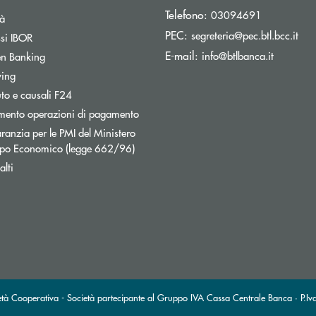
Telefono:
03094691
tà
(si 
PEC:
segreteria@pec.btl.bcc.it
ssi IBOR
(si apre 
E-mail:
info@btlbanca.it
n Banking
wing
uto e causali F24
mento operazioni di pagamento
ranzia per le PMI del Ministero
uppo Economico (legge 662/96)
lti
tà Cooperativa - Società partecipante al Gruppo IVA Cassa Centrale Banca · P.Iv