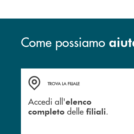
Come possiamo
aiut
Accedi all' elenco completo delle filiali .
TROVA LA FILIALE
Accedi all'
elenco
delle
.
completo
filiali