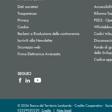
Dati societari
Accessibili
Trasparenza
Riforma Ta
Privacy
PSD2 - Ope
Cookie
Whisteblo
Reclami e Risoluzione delle controversie
Codici trib
Apre una nuova finestra
Iscriviti alla Newsletter
Disconosci
Sicurezza web
Fondo di ga
dello Svil
Firma Elettronica Avanzata
Codice appa
SEGUICI
© 2026 Banca del Territorio Lombardo - Credito Cooperativo - Socie
02529020220
Credits
|
Note legali