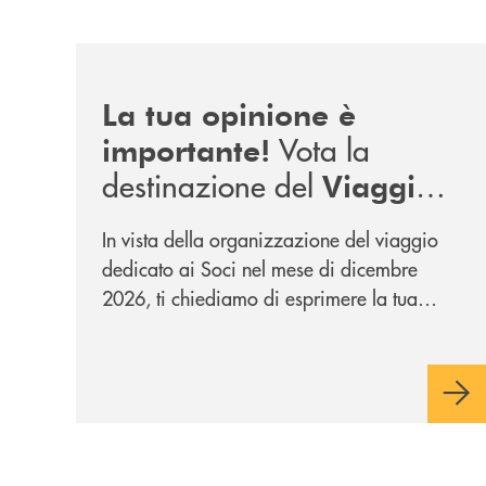
/news/sondaggio-destinazione-iniziativa-soci-2
La tua opinione è
Vota la
importante!
destinazione del
Viaggio
.
Soci di Dicembre 2026
In vista della organizzazione del viaggio
dedicato ai Soci nel mese di dicembre
2026, ti chiediamo di esprimere la tua
opinione rispetto a due destinazioni che
abbiamo selezionato. Per votare la
destinazione preferita,
utilizza la form
qui sotto.