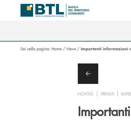
Salta al contenuto principale
Sei nella pagina:
Home
/
News
/
Importanti informazioni s
NOVITÀ
PRIVATI
IMPR
Importanti