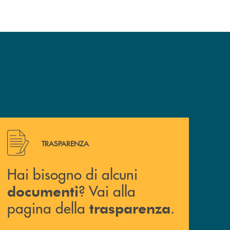
Hai bisogno di alcuni documenti ? Vai alla pagina della 
TRASPARENZA
Hai bisogno di alcuni
? Vai alla
documenti
pagina della
.
trasparenza