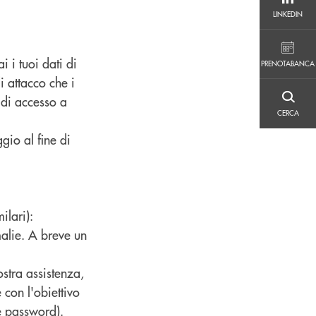
LINKEDIN
LINKEDIN
PRENOTABANCA
 i tuoi dati di
PRENOTABANCA
i attacco che i
i di accesso a
CERCA
CERCA
gio al fine di
ilari):
malie. A breve un
stra assistenza,
 con l'obiettivo
 password).