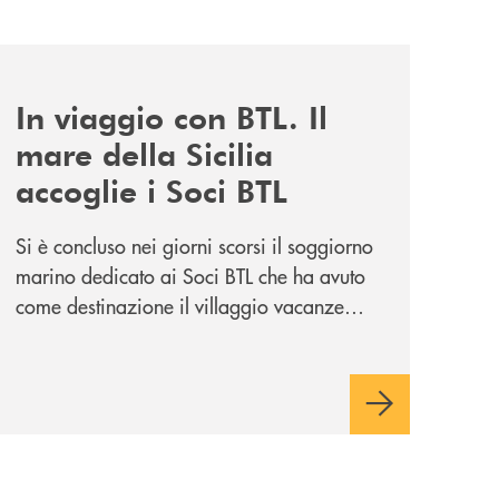
news/in-viaggio-con-btl-il-mare-della-sicilia-accoglie-i-soc
In viaggio con BTL. Il
mare della Sicilia
accoglie i Soci BTL
Si è concluso nei giorni scorsi il soggiorno
marino dedicato ai Soci BTL che ha avuto
come destinazione il villaggio vacanze
Vera Club in Sicilia. Una apprezzata
occasione di socialità.