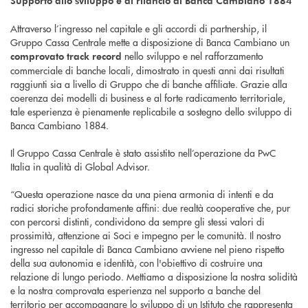
Supporto allo sviluppo e al rilancio di Banca Cambiano 1884
Attraverso l’ingresso nel capitale e gli accordi di partnership, il
Gruppo Cassa Centrale mette a disposizione di Banca Cambiano un
nello sviluppo e nel rafforzamento
comprovato track record
commerciale di banche locali, dimostrato in questi anni dai risultati
raggiunti sia a livello di Gruppo che di banche affiliate. Grazie alla
coerenza dei modelli di business e al forte radicamento territoriale,
tale esperienza è pienamente replicabile a sostegno dello sviluppo di
Banca Cambiano 1884.
Il Gruppo Cassa Centrale è stato assistito nell’operazione da PwC
Italia in qualità di Global Advisor.
“Questa operazione nasce da una piena armonia di intenti e da
radici storiche profondamente affini: due realtà cooperative che, pur
con percorsi distinti, condividono da sempre gli stessi valori di
prossimità, attenzione ai Soci e impegno per le comunità. Il nostro
ingresso nel capitale di Banca Cambiano avviene nel pieno rispetto
della sua autonomia e identità, con l'obiettivo di costruire una
relazione di lungo periodo. Mettiamo a disposizione la nostra solidità
e la nostra comprovata esperienza nel supporto a banche del
territorio per accompagnare lo sviluppo di un Istituto che rappresenta