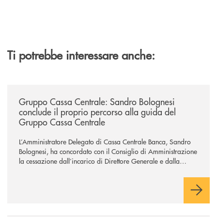
Ti potrebbe interessare anche:
/news/gruppo-cassa-centrale-sandro-bolognesi-conclude-il-proprio-perc
Gruppo Cassa Centrale: Sandro Bolognesi
conclude il proprio percorso alla guida del
Gruppo Cassa Centrale
L’Amministratore Delegato di Cassa Centrale Banca, Sandro
Bolognesi, ha concordato con il Consiglio di Amministrazione
la cessazione dall’incarico di Direttore Generale e dalla
carica di Amministratore Delegato.
Il Gruppo, sotto la guida dell’Amministratore Delegato, e con
il contributo determinante delle Banche di Credito
Cooperativo Socie ha raggiunto una dimensione di vertice nel