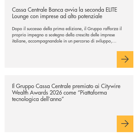
panorama bancario italiano.
/news/cassa-centrale-banca-avvia-la-seconda-elite-lounge-con-imprese-
Cassa Centrale Banca avvia la seconda ELITE
Lounge con imprese ad alto potenziale
Dopo il successo della prima edizione, il Gruppo rafforza il
proprio impegno a sostegno della crescita delle imprese
italiane, accompagnandole in un percorso di sviluppo,
innovazione e accesso ai mercati dei capitali.
/news/il-gruppo-cassa-centrale-premiato-ai-citywire-wealth-awards-20
Il Gruppo Cassa Centrale premiato ai Citywire
Wealth Awards 2026 come “Piattaforma
tecnologica dell’anno”