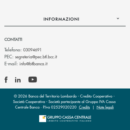
INFORMAZIONI
CONTATTI
Telefono:
03094691
(si apre l’app di posta elettronica)
PEC:
segreteria@pec.btl.bcc.it
(si apre l’app di posta elettronica)
E-mail:
info@btlbanca.it
© 2026 Banca del Territorio Lombardo - Credito Cooperativo -
Società Cooperativa - Società partecipante al Gruppo IVA Cassa
Centrale Banca · P.Iva 02529020220
Credits
|
Note legali