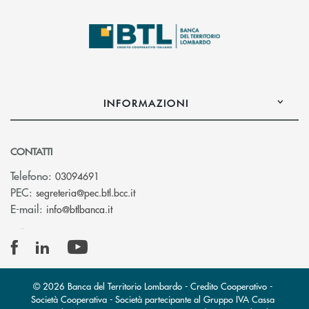
INFORMAZIONI
CONTATTI
Telefono:
03094691
(si apre l’app di posta elettronica)
PEC:
segreteria@pec.btl.bcc.it
(si apre l’app di posta elettronica)
E-mail:
info@btlbanca.it
© 2026 Banca del Territorio Lombardo - Credito Cooperativo -
Società Cooperativa - Società partecipante al Gruppo IVA Cassa