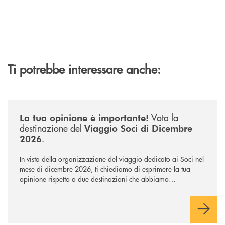
Ti potrebbe interessare anche:
/news/sondaggio-destinazione-iniziativa-soci-2026/
Vota la
La tua opinione è importante!
destinazione del
Viaggio Soci di Dicembre
.
2026
In vista della organizzazione del viaggio dedicato ai Soci nel
mese di dicembre 2026, ti chiediamo di esprimere la tua
opinione rispetto a due destinazioni che abbiamo
selezionato. Per votare la destinazione preferita,
utilizza la
form qui sotto.