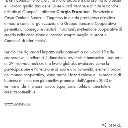
“È un riconoscimento che ci fa molto piacere e che premia la crescita
e il lavoro quotidiano delle Casse Rurali trentine e di tutte le Banche
affiliate al Gruppo“ – afferma
, Presidente di
Giorgio Fracalossi
Cassa Centrale Banca – “l’ingresso in questa prestigiosa classifica
dimostra come l’organizzazione a Gruppo Bancario Cooperativo
permetta di conseguire risultati importanti, mettendo le cooperative di
credito nella condizione di servire sempre meglio le proprie
Comunità di riferimento”.
Per ciò che riguarda l’impatto della pandemia da Covid-19 sulle
cooperative, il settore si è dimostrato resiliente e innovativo. Una serie
di 29 interviste realizzate a livello globale, evidenzia come la
partecipazione e l'attenzione ai soci e alla comunità, elementi propri
del mondo cooperativo, siano anche i fattori chiave di un modello di
business in linea con gli obiettivi promossi dall'Agenda 2030 in
termini di diritti umani, lavoro equo, sostenibilità ambientale e
crescita sostenibile.
www.euricse.eu
SHARE