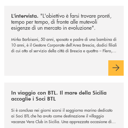
/news/intervista-barbisoni/
"L'obiettivo è farsi trovare pronti,
L'intervista.
tempo per tempo, di fronte alle mutevoli
esigenze di un mercato in evoluzione".
Mirko Barbisoni, 50 anni, sposato e padre di una bambina di
10 anni, è il Gestore Corporate dell’Area Brescia, dodici filiali
di cui otto al servizio della città di Brescia e quattro – Flero,
Gussago, Padergnone e Roncadelle - del suo immediato
hinterland.
/news/in-viaggio-con-btl-il-mare-della-sicilia-accoglie-i-soci-btl/
In viaggio con BTL. Il mare della Sicilia
accoglie i Soci BTL
Si è concluso nei giorni scorsi il soggiorno marino dedicato
ai Soci BTL che ha avuto come destinazione il villaggio
vacanze Vera Club in Sicilia. Una apprezzata occasione di
socialità.