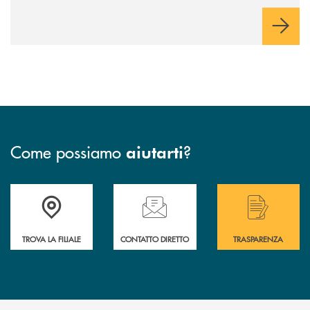
Come possiamo
?
aiutarti
Accedi all' elenco completo delle filiali .
Hai bisogno di assistenza immediata? Contatta
Hai bisogno di alcuni
TROVA LA FILIALE
CONTATTO DIRETTO
TRASPARENZA