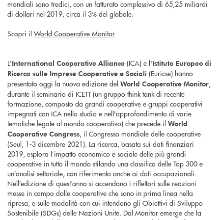
mondiali sono tredici, con un fatturato complessivo di 65,25 miliardi
di dollari nel 2019, circa il 3% del globale.
Scopri il
World Cooperative Monitor
L'
(ICA) e l'
International Cooperative Alliance
Istituto Europeo di
(Euricse) hanno
Ricerca sulle Imprese Cooperative e Sociali
presentato oggi la nuova edizione del
,
World Cooperative Monitor
durante il seminario di ICETT (un gruppo think tank di recente
formazione, composto da grandi cooperative e gruppi cooperativi
impegnati con ICA nello studio e nell'approfondimento di varie
tematiche legate al mondo cooperativo) che precede il
World
, il Congresso mondiale delle cooperative
Cooperative Congress
(Seul, 1-3 dicembre 2021). La ricerca, basata sui dati finanziari
2019, esplora l’impatto economico e sociale delle più grandi
cooperative in tutto il mondo stilando una classifica delle Top 300 e
un’analisi settoriale, con riferimento anche ai dati occupazionali.
Nell’edizione di quest’anno si accendono i riflettori sulle reazioni
messe in campo dalle cooperative che sono in prima linea nella
ripresa, e sulle modalità con cui intendono gli Obiettivi di Sviluppo
Sostenibile (SDGs) delle Nazioni Unite. Dal Monitor emerge che la