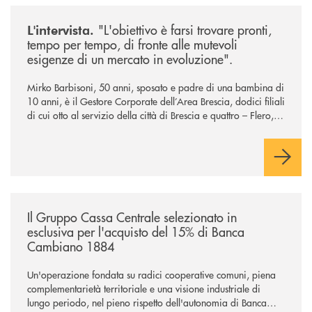
/news/intervista-barbisoni/
"L'obiettivo è farsi trovare pronti,
L'intervista.
tempo per tempo, di fronte alle mutevoli
esigenze di un mercato in evoluzione".
Mirko Barbisoni, 50 anni, sposato e padre di una bambina di
10 anni, è il Gestore Corporate dell’Area Brescia, dodici filiali
di cui otto al servizio della città di Brescia e quattro – Flero,
Gussago, Padergnone e Roncadelle - del suo immediato
hinterland.
/news/il-gruppo-cassa-centrale-selezionato-in-esclusiva-per-lacquisto
Il Gruppo Cassa Centrale selezionato in
esclusiva per l'acquisto del 15% di Banca
Cambiano 1884
Un'operazione fondata su radici cooperative comuni, piena
complementarietà territoriale e una visione industriale di
lungo periodo, nel pieno rispetto dell'autonomia di Banca