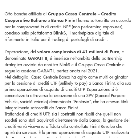
Otto banche affiliate al
Gruppo Cassa Centrale – Credito
e
hanno sottoscritto un accordo
Cooperativo Italiano
Banca Finint
per la compravendita di crediti NPE (non performing exposures),
concluso sulla piattaforma
, il marketplace digitale di
BlinkS
riferimento in Italia per il trading di portafogli di crediti.
L’operazione, del
, e
valore complessivo di 41 milioni di Euro
denominata
, si inserisce nell’ambito della partnership
GARAIT II
strategica avviata da anni tra BlinkS e il Gruppo Cassa Centrale e
segue la cessione GARAIT I, perfezionata nel 2021.
Nel dettaglio, Cassa Centrale Banca ha agito come multi-originator
per la cessione di crediti UTP (unlikely to pay) a Banca Finint, alla sua
prima operazione di acquisto di crediti UTP. L’operazione si è
concretizzata attraverso la creazione di una SPV (Special Purpose
Vehicle, società veicolo) denominata “Fantasia”, che ha emesso titoli
integralmente sottoscritti da Banca Finint.
Trattandosi di crediti UTP, sia i contratti non risolti che quelli non
scaduti sono stati acquistati direttamente dalla Banca, la gestione dei
crediti verrà viceversa affidata alla controllata Finint Revalue che
agirà da servicer. È la prima operazione di acquisto UTP realizzata