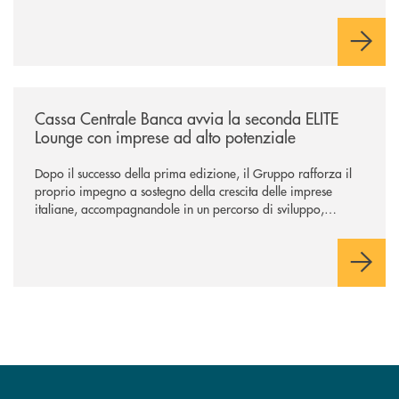
Cambiano. Nei prossimi giorni verrà avviato il periodo di
negoziazione esclusiva per la finalizzazione dell’operazione.
/news/cassa-centrale-banca-avvia-la-seconda-elite-lounge-con-imprese-
Cassa Centrale Banca avvia la seconda ELITE
Lounge con imprese ad alto potenziale
Dopo il successo della prima edizione, il Gruppo rafforza il
proprio impegno a sostegno della crescita delle imprese
italiane, accompagnandole in un percorso di sviluppo,
innovazione e accesso ai mercati dei capitali.