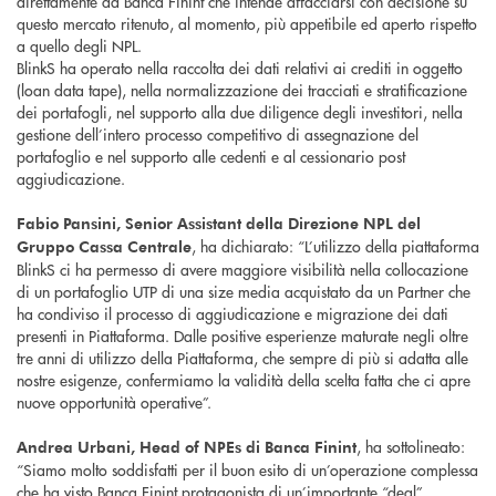
direttamente da Banca Finint che intende affacciarsi con decisione su
questo mercato ritenuto, al momento, più appetibile ed aperto rispetto
a quello degli NPL.
BlinkS ha operato nella raccolta dei dati relativi ai crediti in oggetto
(loan data tape), nella normalizzazione dei tracciati e stratificazione
dei portafogli, nel supporto alla due diligence degli investitori, nella
gestione dell’intero processo competitivo di assegnazione del
portafoglio e nel supporto alle cedenti e al cessionario post
aggiudicazione.
Fabio Pansini, Senior Assistant della Direzione NPL del
, ha dichiarato: “L’utilizzo della piattaforma
Gruppo Cassa Centrale
BlinkS ci ha permesso di avere maggiore visibilità nella collocazione
di un portafoglio UTP di una size media acquistato da un Partner che
ha condiviso il processo di aggiudicazione e migrazione dei dati
presenti in Piattaforma. Dalle positive esperienze maturate negli oltre
tre anni di utilizzo della Piattaforma, che sempre di più si adatta alle
nostre esigenze, confermiamo la validità della scelta fatta che ci apre
nuove opportunità operative”.
, ha sottolineato:
Andrea Urbani, Head of NPEs di Banca Finint
“Siamo molto soddisfatti per il buon esito di un’operazione complessa
che ha visto Banca Finint protagonista di un’importante “deal”