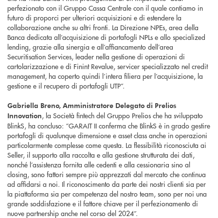
perfezionato con il Gruppo Cassa Centrale con il quale contiamo in
futuro di proporci per ulteriori acquisizioni e di estendere la
collaborazione anche su altri fronti. La Direzione NPEs, area della
Banca dedicata all’acquisizione di portafogli NPLs e allo specialized
lending, grazie alla sinergia e all’affiancamento dell’area
Securitisation Services, leader nella gestione di operazioni di
cartolarizzazione e di Finint Revalue, servicer specializzato nel credit
management, ha coperto quindi l’intera filiera per l’acquisizione, la
gestione e il recupero di portafogli UTP”.
Gabriella Breno, Amministratore Delegato di Prelios
, la Società fintech del Gruppo Prelios che ha sviluppato
Innovation
BlinkS, ha concluso: “GARAIT II conferma che BlinkS è in grado gestire
portafogli di qualunque dimensione e asset class anche in operazioni
particolarmente complesse come questa. La flessibilità riconosciuta ai
Seller, il supporto alla raccolta e alla gestione strutturata dei dati,
nonché l’assistenza fornita alle cedenti e alla cessionaria sino al
closing, sono fattori sempre più apprezzati dal mercato che continua
ad affidarsi a noi. Il riconoscimento da parte dei nostri clienti sia per
la piattaforma sia per competenza del nostro team, sono per noi una
grande soddisfazione e il fattore chiave per il perfezionamento di
nuove partnership anche nel corso del 2024”.