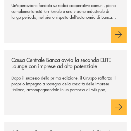
Un'operazione fondata su radici cooperative comuni, piena
complementarietà territoriale e una visione industriale di
lungo periodo, nel pieno rispetto dell'autonomia di Banca
Cambiano. Nei prossimi giorni verrà avviato il periodo di
negoziazione esclusiva per la finalizzazione dell’operazione.
/news/cassa-centrale-banca-avvia-la-seconda-elite-lounge-con-imprese-
Cassa Centrale Banca avvia la seconda ELITE
Lounge con imprese ad alto potenziale
Dopo il successo della prima edizione, il Gruppo rafforza il
proprio impegno a sostegno della crescita delle imprese
italiane, accompagnandole in un percorso di sviluppo,
innovazione e accesso ai mercati dei capitali.
/news/il-gruppo-cassa-centrale-premiato-ai-citywire-wealth-awards-20