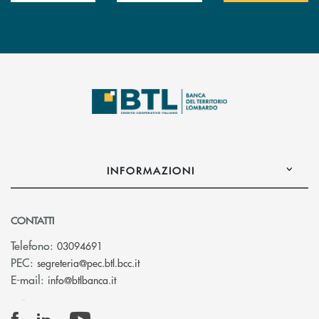
INFORMAZIONI
CONTATTI
Telefono:
03094691
(si apre l’app di posta elettronica)
PEC:
segreteria@pec.btl.bcc.it
(si apre l’app di posta elettronica)
E-mail:
info@btlbanca.it