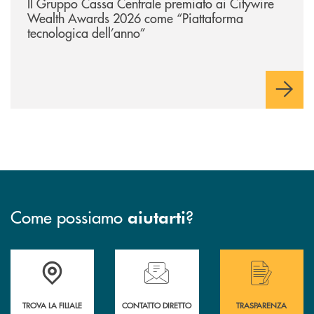
Il Gruppo Cassa Centrale premiato ai Citywire
Wealth Awards 2026 come “Piattaforma
tecnologica dell’anno”
Come possiamo
?
aiutarti
Accedi all' elenco completo delle filiali .
Hai bisogno di assistenza immediata? Contatta
Hai bisogno di alcuni
TROVA LA FILIALE
CONTATTO DIRETTO
TRASPARENZA