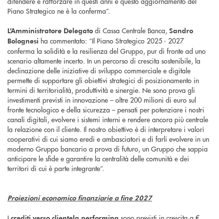
difendere e rafforzare in questi anni e questo aggiornamento del
Piano Strategico ne è la conferma”.
di Cassa Centrale Banca,
L’Amministratore Delegato
Sandro
ha commentato: “Il Piano Strategico 2025 - 2027
Bolognesi
conferma la solidità e la resilienza del Gruppo, pur di fronte ad uno
scenario altamente incerto. In un percorso di crescita sostenibile, la
declinazione delle iniziative di sviluppo commerciale e digitale
permette di supportare gli obiettivi strategici di posizionamento in
termini di territorialità, produttività e sinergie. Ne sono prova gli
investimenti previsti in innovazione – oltre 200 milioni di euro sul
fronte tecnologico e della sicurezza – pensati per potenziare i nostri
canali digitali, evolvere i sistemi interni e rendere ancora più centrale
la relazione con il cliente. Il nostro obiettivo è di interpretare i valori
cooperativi di cui siamo eredi e ambasciatori e di farli evolvere in un
moderno Gruppo bancario a prova di futuro, un Gruppo che sappia
anticipare le sfide e garantire la centralità delle comunità e dei
territori di cui è parte integrante”.
Proiezioni economico finanziarie a fine 2027
I
sono previsti in crescita a €
crediti verso clientela performing