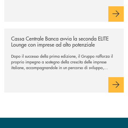
Cambiano. Nei prossimi giorni verrà avviato il periodo di
negoziazione esclusiva per la finalizzazione dell’operazione.
/news/cassa-centrale-banca-avvia-la-seconda-elite-lounge-con-imprese-
Cassa Centrale Banca avvia la seconda ELITE
Lounge con imprese ad alto potenziale
Dopo il successo della prima edizione, il Gruppo rafforza il
proprio impegno a sostegno della crescita delle imprese
italiane, accompagnandole in un percorso di sviluppo,
innovazione e accesso ai mercati dei capitali.