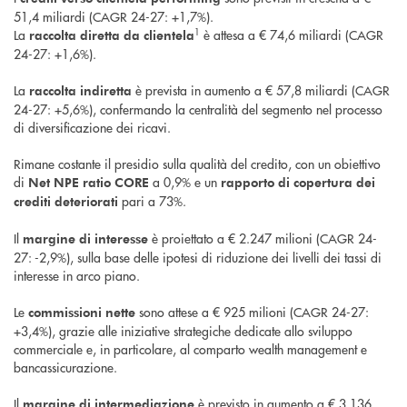
51,4 miliardi (CAGR 24-27: +1,7%).
1
La
è attesa a € 74,6 miliardi (CAGR
raccolta diretta da clientela
24-27: +1,6%).
La
è prevista in aumento a € 57,8 miliardi (CAGR
raccolta indiretta
24-27: +5,6%), confermando la centralità del segmento nel processo
di diversificazione dei ricavi.
Rimane costante il presidio sulla qualità del credito, con un obiettivo
di
a 0,9% e un
Net NPE ratio CORE
rapporto di copertura dei
pari a 73%.
crediti deteriorati
Il
è proiettato a € 2.247 milioni (CAGR 24-
margine di interesse
27: -2,9%), sulla base delle ipotesi di riduzione dei livelli dei tassi di
interesse in arco piano.
Le
sono attese a € 925 milioni (CAGR 24-27:
commissioni nette
+3,4%), grazie alle iniziative strategiche dedicate allo sviluppo
commerciale e, in particolare, al comparto wealth management e
bancassicurazione.
Il
è previsto in aumento a € 3.136
margine di intermediazione