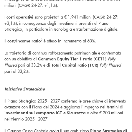
milioni (CAGR 24-27: +1,1%).
I
sono proiettati a € 1.941 milioni (CAGR 24-27:
costi operativi
+3,1%), in conseguenza degli investimenti previsti nel Piano
Strategico, in particolare in tecnologia e trasformazione digitale.
2
Il
è atteso in incremento al 60%.
cost/income ratio
La traiettoria di continuo rafforzamento patrimoniale è confermata
con un obiettivo di
Fully
Common Equity Tier 1 ratio (CET1)
Phased
pari al 33,2% e di
Fully Phased
Total Capital ratio (TCR)
pari al 33,2%.
Iniziative Strategiche
Il Piano Strategico 2025 - 2027 conferma le aree chiave di intervento
avanzate con il Piano del 2024 e aggiorna l’impegno nei termini di
a oltre € 200 milioni
investimenti sul comparto ICT e Sicurezza
nel triennio 2025 - 2027.
Il Gruppo Cassa Centrale avvia il suo ambizioso
Piano Strategico di