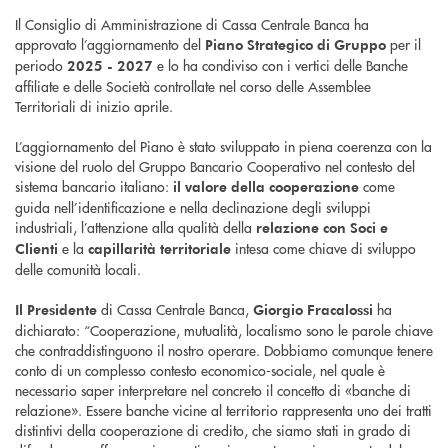
Il Consiglio di Amministrazione di Cassa Centrale Banca ha
approvato l’aggiornamento del
per il
Piano Strategico di Gruppo
periodo
e lo ha condiviso con i vertici delle Banche
2025 - 2027
affiliate e delle Società controllate nel corso delle Assemblee
Territoriali di inizio aprile.
L’aggiornamento del Piano è stato sviluppato in piena coerenza con la
visione del ruolo del Gruppo Bancario Cooperativo nel contesto del
sistema bancario italiano:
come
il valore della cooperazione
guida nell’identificazione e nella declinazione degli sviluppi
industriali, l’attenzione alla qualità della
relazione con Soci e
e la
intesa come chiave di sviluppo
Clienti
capillarità territoriale
delle comunità locali.
di Cassa Centrale Banca,
ha
Il Presidente
Giorgio Fracalossi
dichiarato: “Cooperazione, mutualità, localismo sono le parole chiave
che contraddistinguono il nostro operare. Dobbiamo comunque tenere
conto di un complesso contesto economico-sociale, nel quale è
necessario saper interpretare nel concreto il concetto di «banche di
relazione». Essere banche vicine al territorio rappresenta uno dei tratti
distintivi della cooperazione di credito, che siamo stati in grado di