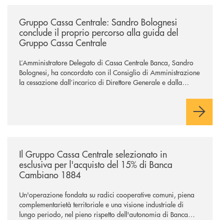
/news/gruppo-cassa-centrale-sandro-bolognesi-conclude-il-proprio-perc
Gruppo Cassa Centrale: Sandro Bolognesi
conclude il proprio percorso alla guida del
Gruppo Cassa Centrale
L’Amministratore Delegato di Cassa Centrale Banca, Sandro
Bolognesi, ha concordato con il Consiglio di Amministrazione
la cessazione dall’incarico di Direttore Generale e dalla
carica di Amministratore Delegato.
Il Gruppo, sotto la guida dell’Amministratore Delegato, e con
il contributo determinante delle Banche di Credito
Cooperativo Socie ha raggiunto una dimensione di vertice nel
panorama bancario italiano.
/news/il-gruppo-cassa-centrale-selezionato-in-esclusiva-per-lacquisto
Il Gruppo Cassa Centrale selezionato in
esclusiva per l'acquisto del 15% di Banca
Cambiano 1884
Un'operazione fondata su radici cooperative comuni, piena
complementarietà territoriale e una visione industriale di
lungo periodo, nel pieno rispetto dell'autonomia di Banca