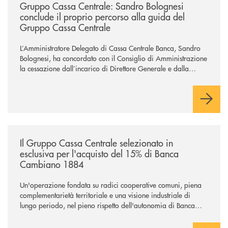
Gruppo Cassa Centrale: Sandro Bolognesi
conclude il proprio percorso alla guida del
Gruppo Cassa Centrale
L’Amministratore Delegato di Cassa Centrale Banca, Sandro
Bolognesi, ha concordato con il Consiglio di Amministrazione
la cessazione dall’incarico di Direttore Generale e dalla
carica di Amministratore Delegato.
Il Gruppo, sotto la guida dell’Amministratore Delegato, e con
il contributo determinante delle Banche di Credito
Cooperativo Socie ha raggiunto una dimensione di vertice nel
panorama bancario italiano.
/news/il-gruppo-cassa-centrale-selezionato-in-esclusiva-per-lacquisto
Il Gruppo Cassa Centrale selezionato in
esclusiva per l'acquisto del 15% di Banca
Cambiano 1884
Un'operazione fondata su radici cooperative comuni, piena
complementarietà territoriale e una visione industriale di
lungo periodo, nel pieno rispetto dell'autonomia di Banca
Cambiano. Nei prossimi giorni verrà avviato il periodo di
negoziazione esclusiva per la finalizzazione dell’operazione.