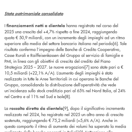
Stato patrimoniale consolidato
I
hanno registrato nel corso del
finanziamenti netti a clientela
2025 una crescita del +4,7% rispetto a fine 2024, raggiungendo
quota € 50,9 miliardi, con un incremento degli impieghi ad un ritmo
superiore alla media del settore bancario italiano nel periodo[6]. Tale
risultato conferma l’impegno delle Banche di Credito Cooperativo,
Casse Rurali e Raiffeisenkassen del Gruppo al servizio di famiglie e
PMI, in linea con gli obiettivi di crescita del credito del Piano
Strategico 2025 – 2027. Le nuove erogazioni[7] sono state pari a €
10,5 miliardi (+22,1% A/A). L’aumento degli impieghi è stato
realizzato in tutte le Aree Territoriali in cui operano le Banche del
Gruppo, consolidando la distribuzione dell’operatività che vede
un’incidenza sullo stock creditizio pari al 65% nel Nord Italia, al 24%
nel Centro e al 11% nel Sud e Isole[8].
La
[9], dopo il significativo incremento
raccolta diretta da clientela
realizzato nel 2024, ha registrato nel 2025 un altro anno di crescita
sostenuta, raggiungendo € 75,2 miliardi (+5,6% A/A). Anche in
questo comparto il ritmo di aumento dei volumi ha superato la media