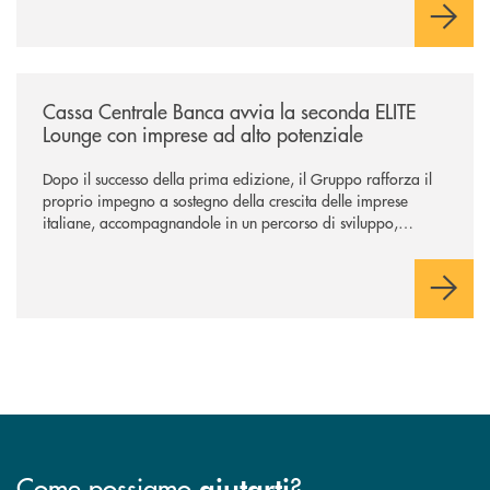
/news/cassa-centrale-banca-avvia-la-seconda-elite-lounge-con-imprese-
Cassa Centrale Banca avvia la seconda ELITE
Lounge con imprese ad alto potenziale
Dopo il successo della prima edizione, il Gruppo rafforza il
proprio impegno a sostegno della crescita delle imprese
italiane, accompagnandole in un percorso di sviluppo,
innovazione e accesso ai mercati dei capitali.
Come possiamo
?
aiutarti