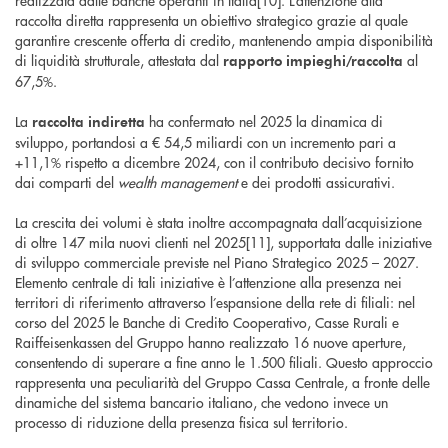
realizzata dalle banche operanti in Italia[10]. L’attenzione alla
raccolta diretta rappresenta un obiettivo strategico grazie al quale
garantire crescente offerta di credito, mantenendo ampia disponibilità
di liquidità strutturale, attestata dal
al
rapporto impieghi/raccolta
67,5%.
La
ha confermato nel 2025 la dinamica di
raccolta indiretta
sviluppo, portandosi a € 54,5 miliardi con un incremento pari a
+11,1% rispetto a dicembre 2024, con il contributo decisivo fornito
dai comparti del
wealth management
e dei prodotti assicurativi.
La crescita dei volumi è stata inoltre accompagnata dall’acquisizione
di oltre 147 mila nuovi clienti nel 2025[11], supportata dalle iniziative
di sviluppo commerciale previste nel Piano Strategico 2025 – 2027.
Elemento centrale di tali iniziative è l’attenzione alla presenza nei
territori di riferimento attraverso l’espansione della rete di filiali: nel
corso del 2025 le Banche di Credito Cooperativo, Casse Rurali e
Raiffeisenkassen del Gruppo hanno realizzato 16 nuove aperture,
consentendo di superare a fine anno le 1.500 filiali. Questo approccio
rappresenta una peculiarità del Gruppo Cassa Centrale, a fronte delle
dinamiche del sistema bancario italiano, che vedono invece un
processo di riduzione della presenza fisica sul territorio.