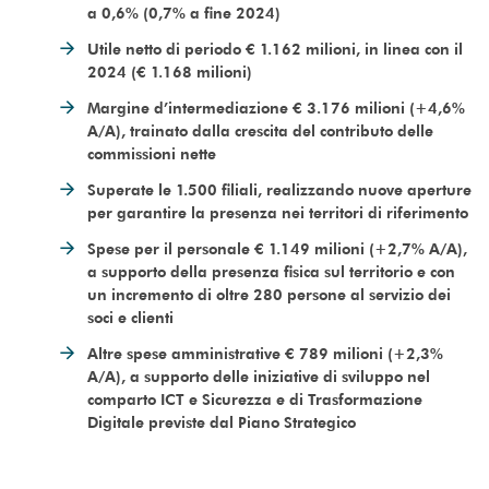
a 0,6% (0,7% a fine 2024)
Utile netto di periodo € 1.162 milioni, in linea con il
2024 (€ 1.168 milioni)
Margine d’intermediazione € 3.176 milioni (+4,6%
A/A), trainato dalla crescita del contributo delle
commissioni nette
Superate le 1.500 filiali, realizzando nuove aperture
per garantire la presenza nei territori di riferimento
Spese per il personale € 1.149 milioni (+2,7% A/A),
a supporto della presenza fisica sul territorio e con
un incremento di oltre 280 persone al servizio dei
soci e clienti
Altre spese amministrative € 789 milioni (+2,3%
A/A), a supporto delle iniziative di sviluppo nel
comparto ICT e Sicurezza e di Trasformazione
Digitale previste dal Piano Strategico