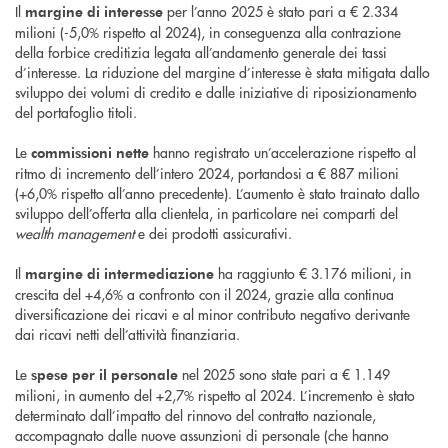
Il
per l’anno 2025 è stato pari a € 2.334
margine di interesse
milioni (-5,0% rispetto al 2024), in conseguenza alla contrazione
della forbice creditizia legata all’andamento generale dei tassi
d’interesse. La riduzione del margine d’interesse è stata mitigata dallo
sviluppo dei volumi di credito e dalle iniziative di riposizionamento
del portafoglio titoli.
Le
hanno registrato un’accelerazione rispetto al
commissioni nette
ritmo di incremento dell’intero 2024, portandosi a € 887 milioni
(+6,0% rispetto all’anno precedente). L’aumento è stato trainato dallo
sviluppo dell’offerta alla clientela, in particolare nei comparti del
wealth management
e dei prodotti assicurativi.
Il
ha raggiunto € 3.176 milioni, in
margine di intermediazione
crescita del +4,6% a confronto con il 2024, grazie alla continua
diversificazione dei ricavi e al minor contributo negativo derivante
dai ricavi netti dell’attività finanziaria.
Le
nel 2025 sono state pari a € 1.149
spese per il personale
milioni, in aumento del +2,7% rispetto al 2024. L’incremento è stato
determinato dall’impatto del rinnovo del contratto nazionale,
accompagnato dalle nuove assunzioni di personale (che hanno