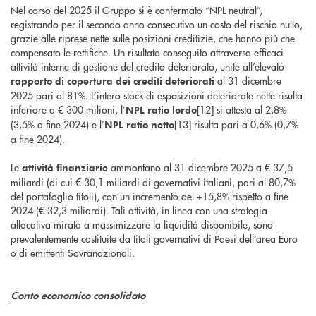
Nel corso del 2025 il Gruppo si è confermato “NPL neutral”,
registrando per il secondo anno consecutivo un costo del rischio nullo,
grazie alle riprese nette sulle posizioni creditizie, che hanno più che
compensato le rettifiche. Un risultato conseguito attraverso efficaci
attività interne di gestione del credito deteriorato, unite all’elevato
al 31 dicembre
rapporto di copertura dei crediti deteriorati
2025 pari al 81%. L’intero stock di esposizioni deteriorate nette risulta
inferiore a € 300 milioni, l’
[12] si attesta al 2,8%
NPL ratio lordo
(3,5% a fine 2024) e l’
[13] risulta pari a 0,6% (0,7%
NPL ratio netto
a fine 2024).
Le
ammontano al 31 dicembre 2025 a € 37,5
attività finanziarie
miliardi (di cui € 30,1 miliardi di governativi italiani, pari al 80,7%
del portafoglio titoli), con un incremento del +15,8% rispetto a fine
2024 (€ 32,3 miliardi). Tali attività, in linea con una strategia
allocativa mirata a massimizzare la liquidità disponibile, sono
prevalentemente costituite da titoli governativi di Paesi dell’area Euro
o di emittenti Sovranazionali.
Conto economico consolidato