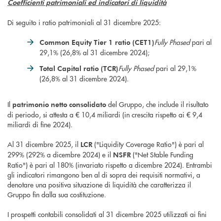
Coefficienti patrimoniali ed indicatori di liquidità
Di seguito i ratio patrimoniali al 31 dicembre 2025:
Fully Phased
pari al
Common Equity Tier 1 ratio (CET1)
29,1% (26,8% al 31 dicembre 2024);
Fully Phased
pari al 29,1%
Total Capital ratio (TCR)
(26,8% al 31 dicembre 2024).
Il
del Gruppo, che include il risultato
patrimonio netto consolidato
di periodo, si attesta a € 10,4 miliardi (in crescita rispetto ai € 9,4
miliardi di fine 2024).
Al 31 dicembre 2025, il
("Liquidity Coverage Ratio") è pari al
LCR
299% (292% a dicembre 2024) e il
("Net Stable Funding
NSFR
Ratio") è pari al 180% (invariato rispetto a dicembre 2024). Entrambi
gli indicatori rimangono ben al di sopra dei requisiti normativi, a
denotare una positiva situazione di liquidità che caratterizza il
Gruppo fin dalla sua costituzione.
I prospetti contabili consolidati al 31 dicembre 2025 utilizzati ai fini