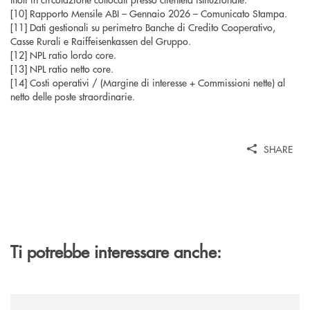
[10] Rapporto Mensile ABI – Gennaio 2026 – Comunicato Stampa.
[11] Dati gestionali su perimetro Banche di Credito Cooperativo,
Casse Rurali e Raiffeisenkassen del Gruppo.
[12] NPL ratio lordo core.
[13] NPL ratio netto core.
[14] Costi operativi / (Margine di interesse + Commissioni nette) al
netto delle poste straordinarie.
SHARE
Ti potrebbe interessare anche:
/news/gruppo-cassa-centrale-sandro-bolognesi-conclude-il-proprio-perc