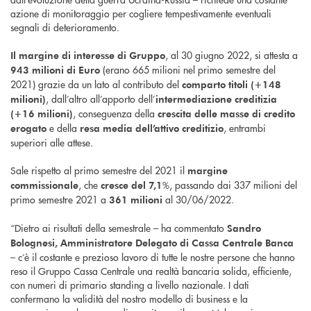
azione di monitoraggio per cogliere tempestivamente eventuali
segnali di deterioramento.
, al 30 giugno 2022, si attesta a
Il margine di interesse di Gruppo
(erano 665 milioni nel primo semestre del
943 milioni di Euro
2021) grazie da un lato al contributo del
comparto titoli (+148
, dall’altro all’apporto dell’
milioni)
intermediazione creditizia
, conseguenza della
(+16 milioni)
crescita delle masse di credito
e della
, entrambi
erogato
resa media dell’attivo creditizio
superiori alle attese.
Sale rispetto al primo semestre del 2021 il
margine
, che
%, passando dai 337 milioni del
commissionale
cresce del 7,1
primo semestre 2021 a
al 30/06/2022.
361 milioni
“Dietro ai risultati della semestrale – ha commentato
Sandro
Bolognesi, Amministratore Delegato di Cassa Centrale Banca
– c’è il costante e prezioso lavoro di tutte le nostre persone che hanno
reso il Gruppo Cassa Centrale una realtà bancaria solida, efficiente,
con numeri di primario standing a livello nazionale. I dati
confermano la validità del nostro modello di business e la