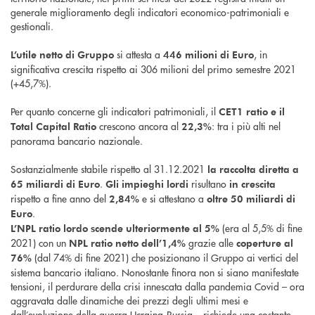
generale miglioramento degli indicatori economico-patrimoniali e
gestionali.
si attesta a
, in
L’utile netto di Gruppo
446 milioni di Euro
significativa crescita rispetto ai 306 milioni del primo semestre 2021
(+45,7%).
Per quanto concerne gli indicatori patrimoniali, il
CET1 ratio e il
crescono ancora al
: tra i più alti nel
Total Capital Ratio
22,3%
panorama bancario nazionale.
Sostanzialmente stabile rispetto al 31.12.2021
la raccolta diretta a
.
risultano
65 miliardi di Euro
Gli impieghi lordi
in crescita
rispetto a fine anno del
e si attestano a
2,84%
oltre 50 miliardi di
.
Euro
(era al 5,5% di fine
L’NPL ratio lordo scende ulteriormente al 5%
2021) con un
grazie alle
NPL ratio netto dell’1,4%
coperture al
(dal 74% di fine 2021) che posizionano il Gruppo ai vertici del
76%
sistema bancario italiano. Nonostante finora non si siano manifestate
tensioni, il perdurare della crisi innescata dalla pandemia Covid – ora
aggravata dalle dinamiche dei prezzi degli ultimi mesi e
dall’evoluzione della guerra Ucraina-Russia – richiede una costante