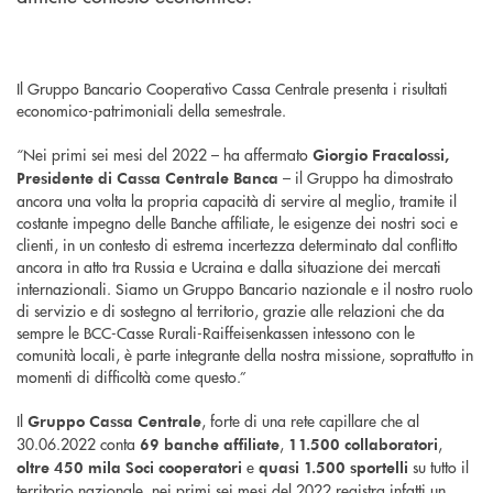
Il Gruppo Bancario Cooperativo Cassa Centrale presenta i risultati
economico-patrimoniali della semestrale.
“Nei primi sei mesi del 2022 – ha affermato
Giorgio Fracalossi,
– il Gruppo ha dimostrato
Presidente di Cassa Centrale Banca
ancora una volta la propria capacità di servire al meglio, tramite il
costante impegno delle Banche affiliate, le esigenze dei nostri soci e
clienti, in un contesto di estrema incertezza determinato dal conflitto
ancora in atto tra Russia e Ucraina e dalla situazione dei mercati
internazionali. Siamo un Gruppo Bancario nazionale e il nostro ruolo
di servizio e di sostegno al territorio, grazie alle relazioni che da
sempre le BCC-Casse Rurali-Raiffeisenkassen intessono con le
comunità locali, è parte integrante della nostra missione, soprattutto in
momenti di difficoltà come questo.”
Il
, forte di una rete capillare che al
Gruppo Cassa Centrale
30.06.2022 conta
,
,
69 banche affiliate
11.500 collaboratori
e
su tutto il
oltre 450 mila Soci cooperatori
quasi 1.500 sportelli
territorio nazionale, nei primi sei mesi del 2022 registra infatti un