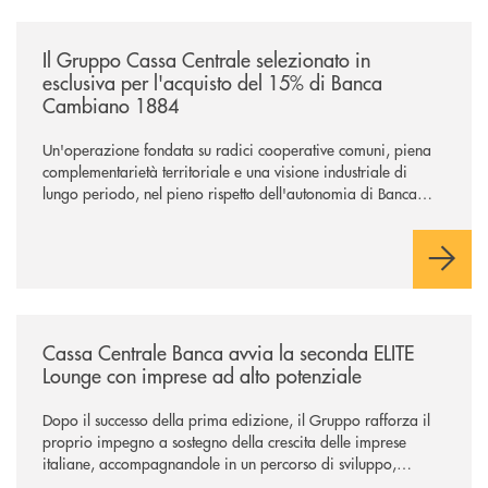
/news/il-gruppo-cassa-centrale-selezionato-in-esclusiva-per-lacquisto
Il Gruppo Cassa Centrale selezionato in
esclusiva per l'acquisto del 15% di Banca
Cambiano 1884
Un'operazione fondata su radici cooperative comuni, piena
complementarietà territoriale e una visione industriale di
lungo periodo, nel pieno rispetto dell'autonomia di Banca
Cambiano. Nei prossimi giorni verrà avviato il periodo di
negoziazione esclusiva per la finalizzazione dell’operazione.
/news/cassa-centrale-banca-avvia-la-seconda-elite-lounge-con-imprese-
Cassa Centrale Banca avvia la seconda ELITE
Lounge con imprese ad alto potenziale
Dopo il successo della prima edizione, il Gruppo rafforza il
proprio impegno a sostegno della crescita delle imprese
italiane, accompagnandole in un percorso di sviluppo,
innovazione e accesso ai mercati dei capitali.