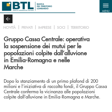
Salta al contenuto principale
MENU
NOVITÀ
PRIVATI
IMPRESE
SOCI
TERRITORIO
Gruppo Cassa Centrale: operativa
la sospensione dei mutui per le
popolazioni colpite dall’alluvione
in Emilia-Romagna e nelle
Marche
Dopo lo stanziamento di un primo plafond di 200
milioni e l’iniziativa di raccolta fondi, il Gruppo Cassa
Centrale conferma la vicinanza alle popolazioni
colpite dall’alluvione in Emilia-Romagna e Marche.