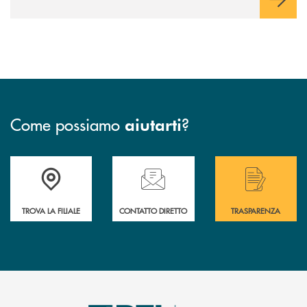
Come possiamo
?
aiutarti
Accedi all' elenco completo delle filiali .
Hai bisogno di assistenza immediata? Contatta
Hai bisogno di alcuni
TROVA LA FILIALE
CONTATTO DIRETTO
TRASPARENZA