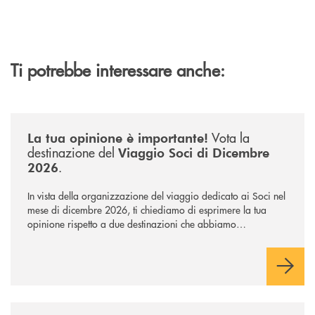
Ti potrebbe interessare anche:
/news/sondaggio-destinazione-iniziativa-soci-2026/
Vota la
La tua opinione è importante!
destinazione del
Viaggio Soci di Dicembre
.
2026
In vista della organizzazione del viaggio dedicato ai Soci nel
mese di dicembre 2026, ti chiediamo di esprimere la tua
opinione rispetto a due destinazioni che abbiamo
selezionato. Per votare la destinazione preferita,
utilizza la
form qui sotto.
/news/intervista-barbisoni/