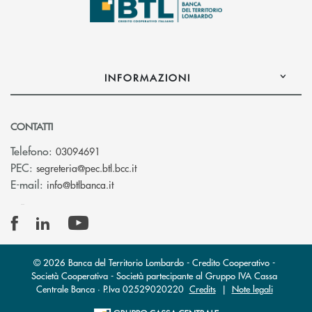
INFORMAZIONI
CONTATTI
Telefono:
03094691
(si apre l’app di posta elettronica)
PEC:
segreteria@pec.btl.bcc.it
(si apre l’app di posta elettronica)
E-mail:
info@btlbanca.it
© 2026 Banca del Territorio Lombardo - Credito Cooperativo -
Società Cooperativa - Società partecipante al Gruppo IVA Cassa
Centrale Banca · P.Iva 02529020220
Credits
|
Note legali