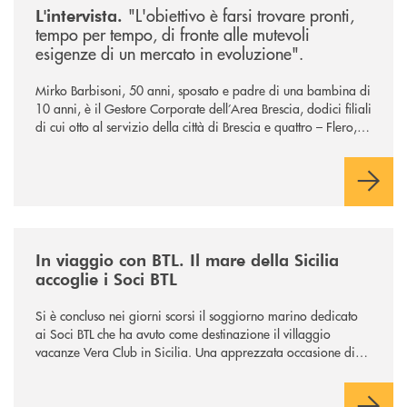
"L'obiettivo è farsi trovare pronti,
L'intervista.
tempo per tempo, di fronte alle mutevoli
esigenze di un mercato in evoluzione".
Mirko Barbisoni, 50 anni, sposato e padre di una bambina di
10 anni, è il Gestore Corporate dell’Area Brescia, dodici filiali
di cui otto al servizio della città di Brescia e quattro – Flero,
Gussago, Padergnone e Roncadelle - del suo immediato
hinterland.
/news/in-viaggio-con-btl-il-mare-della-sicilia-accoglie-i-soci-btl/
In viaggio con BTL. Il mare della Sicilia
accoglie i Soci BTL
Si è concluso nei giorni scorsi il soggiorno marino dedicato
ai Soci BTL che ha avuto come destinazione il villaggio
vacanze Vera Club in Sicilia. Una apprezzata occasione di
socialità.