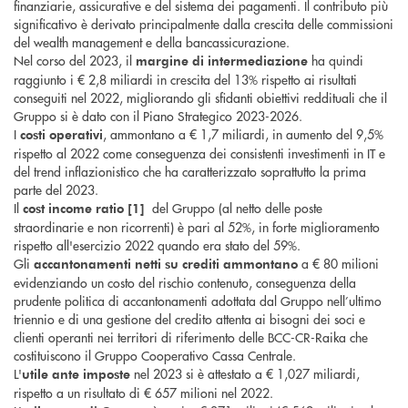
finanziarie, assicurative e del sistema dei pagamenti. Il contributo più
significativo è derivato principalmente dalla crescita delle commissioni
del wealth management e della bancassicurazione.
Nel corso del 2023, il
ha quindi
margine di intermediazione
raggiunto i € 2,8 miliardi in crescita del 13% rispetto ai risultati
conseguiti nel 2022, migliorando gli sfidanti obiettivi reddituali che il
Gruppo si è dato con il Piano Strategico 2023-2026.
I
, ammontano a € 1,7 miliardi, in aumento del 9,5%
costi operativi
rispetto al 2022 come conseguenza dei consistenti investimenti in IT e
del trend inflazionistico che ha caratterizzato soprattutto la prima
parte del 2023.
Il
del Gruppo (al netto delle poste
cost income ratio [1]
straordinarie e non ricorrenti) è pari al 52%, in forte miglioramento
rispetto all'esercizio 2022 quando era stato del 59%.
Gli
a € 80 milioni
accantonamenti netti su crediti
ammontano
evidenziando un costo del rischio contenuto, conseguenza della
prudente politica di accantonamenti adottata dal Gruppo nell’ultimo
triennio e di una gestione del credito attenta ai bisogni dei soci e
clienti operanti nei territori di riferimento delle BCC-CR-Raika che
costituiscono il Gruppo Cooperativo Cassa Centrale.
L'
nel 2023 si è attestato a € 1,027 miliardi,
utile ante imposte
rispetto a un risultato di € 657 milioni nel 2022.