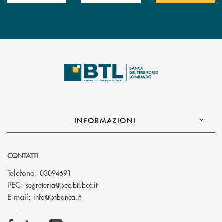
INFORMAZIONI
CONTATTI
Telefono:
03094691
(si apre l’app di posta elettronica)
PEC:
segreteria@pec.btl.bcc.it
(si apre l’app di posta elettronica)
E-mail:
info@btlbanca.it