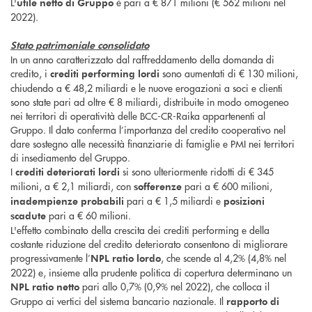
L'
è pari a € 871 milioni (€ 562 milioni nel
utile netto di Gruppo
2022).
Stato patrimoniale consolidato
In un anno caratterizzato dal raffreddamento della domanda di
credito, i
sono aumentati di € 130 milioni,
crediti performing lordi
chiudendo a € 48,2 miliardi e le nuove erogazioni a soci e clienti
sono state pari ad oltre € 8 miliardi, distribuite in modo omogeneo
nei territori di operatività delle BCC-CR-Raika appartenenti al
Gruppo. Il dato conferma l’importanza del credito cooperativo nel
dare sostegno alle necessità finanziarie di famiglie e PMI nei territori
di insediamento del Gruppo.
I
si sono ulteriormente ridotti di € 345
crediti deteriorati lordi
milioni, a € 2,1 miliardi, con
pari a € 600 milioni,
sofferenze
pari a € 1,5 miliardi e
inadempienze probabili
posizioni
pari a € 60 milioni.
scadute
L'effetto combinato della crescita dei crediti performing e della
costante riduzione del credito deteriorato consentono di migliorare
progressivamente l’
, che scende al 4,2% (4,8% nel
NPL ratio lordo
2022) e, insieme alla prudente politica di copertura determinano un
pari allo 0,7% (0,9% nel 2022), che colloca il
NPL ratio netto
Gruppo ai vertici del sistema bancario nazionale. Il
rapporto di