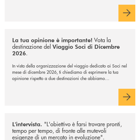
carica di Amministratore Delegato.
Il Gruppo, sotto la guida dell’Amministratore Delegato, e con
il contributo determinante delle Banche di Credito
Cooperativo Socie ha raggiunto una dimensione di vertice nel
panorama bancario italiano.
/news/sondaggio-destinazione-iniziativa-soci-2026/
Vota la
La tua opinione è importante!
destinazione del
Viaggio Soci di Dicembre
.
2026
In vista della organizzazione del viaggio dedicato ai Soci nel
mese di dicembre 2026, ti chiediamo di esprimere la tua
opinione rispetto a due destinazioni che abbiamo
selezionato. Per votare la destinazione preferita,
utilizza la
form qui sotto.
/news/intervista-barbisoni/
"L'obiettivo è farsi trovare pronti,
L'intervista.
tempo per tempo, di fronte alle mutevoli
esigenze di un mercato in evoluzione".