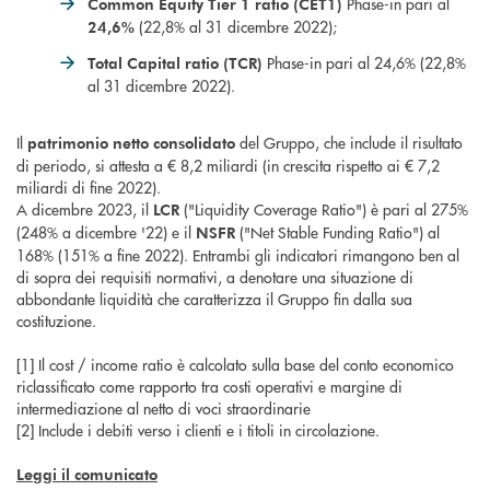
Phase-in pari al
Common Equity Tier 1 ratio (CET1)
(22,8% al 31 dicembre 2022);
24,6%
Phase-in pari al 24,6% (22,8%
Total Capital ratio (TCR)
al 31 dicembre 2022).
Il
del Gruppo, che include il risultato
patrimonio netto consolidato
di periodo, si attesta a € 8,2 miliardi (in crescita rispetto ai € 7,2
miliardi di fine 2022).
A dicembre 2023, il
("Liquidity Coverage Ratio") è pari al 275%
LCR
(248% a dicembre '22) e il
("Net Stable Funding Ratio") al
NSFR
168% (151% a fine 2022). Entrambi gli indicatori rimangono ben al
di sopra dei requisiti normativi, a denotare una situazione di
abbondante liquidità che caratterizza il Gruppo fin dalla sua
costituzione.
[1] Il cost / income ratio è calcolato sulla base del conto economico
riclassificato come rapporto tra costi operativi e margine di
intermediazione al netto di voci straordinarie
[2] Include i debiti verso i clienti e i titoli in circolazione.
Leggi il comunicato