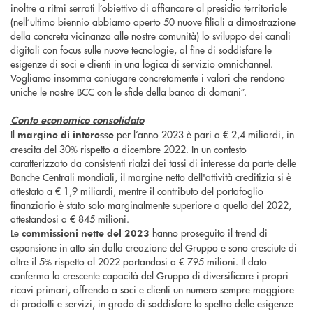
inoltre a ritmi serrati l’obiettivo di affiancare al presidio territoriale
(nell’ultimo biennio abbiamo aperto 50 nuove filiali a dimostrazione
della concreta vicinanza alle nostre comunità) lo sviluppo dei canali
digitali con focus sulle nuove tecnologie, al fine di soddisfare le
esigenze di soci e clienti in una logica di servizio omnichannel.
Vogliamo insomma coniugare concretamente i valori che rendono
uniche le nostre BCC con le sfide della banca di domani”.
Conto economico consolidato
Il
per l’anno 2023 è pari a € 2,4 miliardi, in
margine di interesse
crescita del 30% rispetto a dicembre 2022. In un contesto
caratterizzato da consistenti rialzi dei tassi di interesse da parte delle
Banche Centrali mondiali, il margine netto dell'attività creditizia si è
attestato a € 1,9 miliardi, mentre il contributo del portafoglio
finanziario è stato solo marginalmente superiore a quello del 2022,
attestandosi a € 845 milioni.
Le
hanno proseguito il trend di
commissioni nette
del 2023
espansione in atto sin dalla creazione del Gruppo e sono cresciute di
oltre il 5% rispetto al 2022 portandosi a € 795 milioni. Il dato
conferma la crescente capacità del Gruppo di diversificare i propri
ricavi primari, offrendo a soci e clienti un numero sempre maggiore
di prodotti e servizi, in grado di soddisfare lo spettro delle esigenze