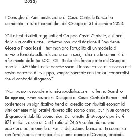
2022)
Il Consiglio di Amministrazione di Cassa Centrale Banca ha
esaminato i risultati consolidati del Gruppo al 31 dicembre 2023.
“Gli ottimi risultati raggiunti dal Gruppo Cassa Centrale, a 5 anni
dalla sua costituzione – afferma con soddisfazione il Presidente
– testimoniano l’attualità di un modello di
Giorgio Fracalossi
servizio fondato sulla relazione con i soci, i clienti e le comunità di
riferimento delle 66 BCC - CR - Raika che fanno parte del Gruppo:
sono le 1.480 filiali delle banche socie il fattore critico di successo del
nostro percorso di sviluppo, sempre coerente con i valori cooperativi
che ci contraddistinguono”.
“Non posso nascondere la mia soddisfazione – afferma
Sandro
, Amministratore Delegato di Cassa Centrale Banca – nel
Bolognesi
confermare un significativo trend di crescita con risultati economici
ulteriormente migliorativi rispetto allo scorso anno, pur in un contesto
di grande instabilità economica. L’utile netto di Gruppo è pari a €
871 milioni, e con un CET1 ratio al 24,6% confermiamo una
posizione patrimoniale ai vertici del sistema bancario. In coerenza
con l’evoluzione strategica che stiamo dando al Gruppo, procede