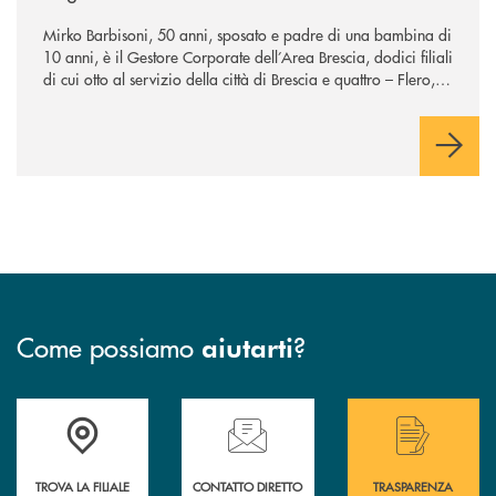
Mirko Barbisoni, 50 anni, sposato e padre di una bambina di
10 anni, è il Gestore Corporate dell’Area Brescia, dodici filiali
di cui otto al servizio della città di Brescia e quattro – Flero,
Gussago, Padergnone e Roncadelle - del suo immediato
hinterland.
Come possiamo
?
aiutarti
Accedi all' elenco completo delle filiali .
Hai bisogno di assistenza immediata? Contatta
Hai bisogno di alcuni
TROVA LA FILIALE
CONTATTO DIRETTO
TRASPARENZA