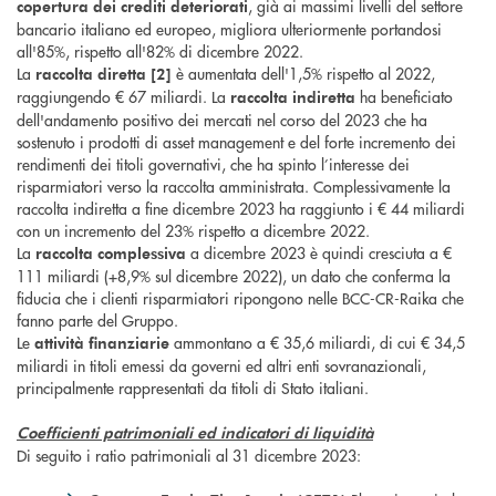
, già ai massimi livelli del settore
copertura
dei crediti
deteriorati
bancario italiano ed europeo, migliora ulteriormente portandosi
all'85%, rispetto all'82% di dicembre 2022.
La
è aumentata dell'1,5% rispetto al 2022,
raccolta diretta [2]
raggiungendo € 67 miliardi. La
ha beneficiato
raccolta indiretta
dell'andamento positivo dei mercati nel corso del 2023 che ha
sostenuto i prodotti di asset management e del forte incremento dei
rendimenti dei titoli governativi, che ha spinto l’interesse dei
risparmiatori verso la raccolta amministrata. Complessivamente la
raccolta indiretta a fine dicembre 2023 ha raggiunto i € 44 miliardi
con un incremento del 23% rispetto a dicembre 2022.
La
a dicembre 2023 è quindi cresciuta a €
raccolta complessiva
111 miliardi (+8,9% sul dicembre 2022), un dato che conferma la
fiducia che i clienti risparmiatori ripongono nelle BCC-CR-Raika che
fanno parte del Gruppo.
Le
ammontano a € 35,6 miliardi, di cui € 34,5
attività finanziarie
miliardi in titoli emessi da governi ed altri enti sovranazionali,
principalmente rappresentati da titoli di Stato italiani.
Coefficienti patrimoniali ed indicatori di liquidità
Di seguito i ratio patrimoniali al 31 dicembre 2023: