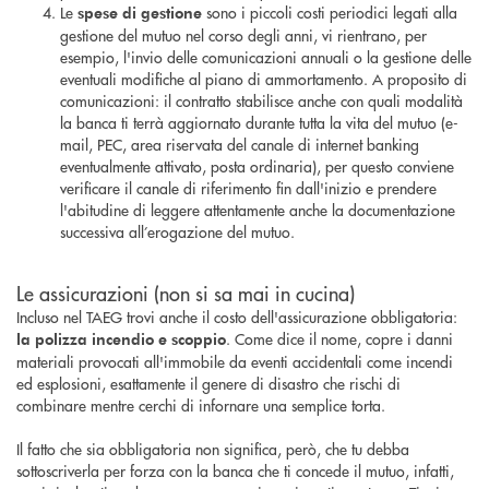
Le
sono i piccoli costi periodici legati alla
spese di gestione
gestione del mutuo nel corso degli anni, vi rientrano, per
esempio, l'invio delle comunicazioni annuali o la gestione delle
eventuali modifiche al piano di ammortamento. A proposito di
comunicazioni: il contratto stabilisce anche con quali modalità
la banca ti terrà aggiornato durante tutta la vita del mutuo (e-
mail, PEC, area riservata del canale di internet banking
eventualmente attivato, posta ordinaria), per questo conviene
verificare il canale di riferimento fin dall'inizio e prendere
l'abitudine di leggere attentamente anche la documentazione
successiva all’erogazione del mutuo.
Le assicurazioni (non si sa mai in cucina)
Incluso nel TAEG trovi anche il costo dell'assicurazione obbligatoria:
. Come dice il nome, copre i danni
la polizza incendio e scoppio
materiali provocati all'immobile da eventi accidentali come incendi
ed esplosioni, esattamente il genere di disastro che rischi di
combinare mentre cerchi di infornare una semplice torta.
Il fatto che sia obbligatoria non significa, però, che tu debba
sottoscriverla per forza con la banca che ti concede il mutuo, infatti,