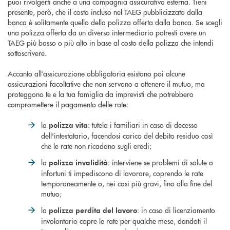
puoi rivolgerti anche a una compagnia assicurativa esterna. Tieni
presente, però, che il costo incluso nel TAEG pubblicizzato dalla
banca è solitamente quello della polizza offerta dalla banca. Se scegli
una polizza offerta da un diverso intermediario potresti avere un
TAEG più basso o più alto in base al costo della polizza che intendi
sottoscrivere.
Accanto all’assicurazione obbligatoria esistono poi alcune
assicurazioni facoltative che non servono a ottenere il mutuo, ma
proteggono te e la tua famiglia da imprevisti che potrebbero
compromettere il pagamento delle rate:
la
: tutela i familiari in caso di decesso
polizza vita
dell'intestatario, facendosi carico del debito residuo così
che le rate non ricadano sugli eredi;
la
: interviene se problemi di salute o
polizza invalidità
infortuni ti impediscono di lavorare, coprendo le rate
temporaneamente o, nei casi più gravi, fino alla fine del
mutuo;
la
: in caso di licenziamento
polizza perdita del lavoro
involontario copre le rate per qualche mese, dandoti il