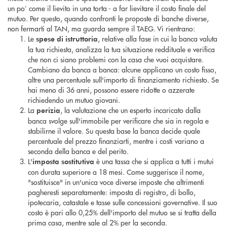
un po’ come il lievito in una torta - a far lievitare il costo finale del
mutuo. Per questo, quando confronti le proposte di banche diverse,
non fermarti al TAN, ma guarda sempre il TAEG. Vi rientrano:
Le
, relative alla fase in cui la banca valuta
spese di istruttoria
la tua richiesta, analizza la tua situazione reddituale e verifica
che non ci siano problemi con la casa che vuoi acquistare.
Cambiano da banca a banca: alcune applicano un costo fisso,
altre una percentuale sull'importo di finanziamento richiesto. Se
hai meno di 36 anni, possono essere ridotte o azzerate
richiedendo un mutuo giovani.
La
, la valutazione che un esperto incaricato dalla
perizia
banca svolge sull'immobile per verificare che sia in regola e
stabilirne il valore. Su questa base la banca decide quale
percentuale del prezzo finanziarti, mentre i costi variano a
seconda della banca e del perito.
L'
è una tassa che si applica a tutti i mutui
imposta sostitutiva
con durata superiore a 18 mesi. Come suggerisce il nome,
"sostituisce" in un'unica voce diverse imposte che altrimenti
pagheresti separatamente: imposta di registro, di bollo,
ipotecaria, catastale e tasse sulle concessioni governative. Il suo
costo è pari allo 0,25% dell'importo del mutuo se si tratta della
prima casa, mentre sale al 2% per la seconda.