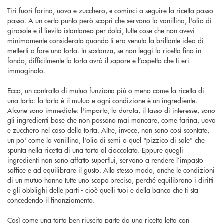
Tiri fuori farina, uova e zucchero, e cominci a seguire la ricetta passo
passo. A un certo punto però scopri che servono la vanillina, l'olio di
girasole e il lievito istantaneo per dolci, tutte cose che non avevi
minimamente considerato quando ti era venuta la brillante idea di
metterti a fare una torta. In sostanza, se non leggi la ricetta fino in
fondo, difficilmente la torta avrà il sapore e l’aspetto che ti eri
immaginato.
Ecco, un contratto di mutuo funziona più o meno come la ricetta di
una torta: la torta è il mutuo e ogni condizione è un ingrediente.
Alcune sono immediate: l'importo, la durata, il tasso di interesse, sono
gli ingredienti base che non possono mai mancare, come farina, uova
e zucchero nel caso della torta. Altre, invece, non sono così scontate,
un po' come la vanillina, l'olio di semi o quel "pizzico di sale" che
spunta nella ricetta di una torta al cioccolato. Eppure quegli
ingredienti non sono affatto superflui, servono a rendere l’impasto
soffice e ad equilibrare il gusto. Allo stesso modo, anche le condizioni
di un mutuo hanno tutte uno scopo preciso, perché equilibrano i diritti
e gli obblighi delle parti - cioè quelli tuoi e della banca che ti sta
concedendo il finanziamento.
Così come una torta ben riuscita parte da una ricetta letta con