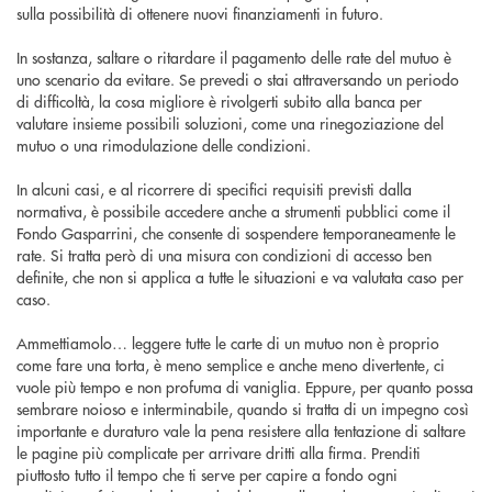
sulla possibilità di ottenere nuovi finanziamenti in futuro.
In sostanza, saltare o ritardare il pagamento delle rate del mutuo è
uno scenario da evitare. Se prevedi o stai attraversando un periodo
di difficoltà, la cosa migliore è rivolgerti subito alla banca per
valutare insieme possibili soluzioni, come una rinegoziazione del
mutuo o una rimodulazione delle condizioni.
In alcuni casi, e al ricorrere di specifici requisiti previsti dalla
normativa, è possibile accedere anche a strumenti pubblici come il
Fondo Gasparrini, che consente di sospendere temporaneamente le
rate. Si tratta però di una misura con condizioni di accesso ben
definite, che non si applica a tutte le situazioni e va valutata caso per
caso.
Ammettiamolo… leggere tutte le carte di un mutuo non è proprio
come fare una torta, è meno semplice e anche meno divertente, ci
vuole più tempo e non profuma di vaniglia. Eppure, per quanto possa
sembrare noioso e interminabile, quando si tratta di un impegno così
importante e duraturo vale la pena resistere alla tentazione di saltare
le pagine più complicate per arrivare dritti alla firma. Prenditi
piuttosto tutto il tempo che ti serve per capire a fondo ogni