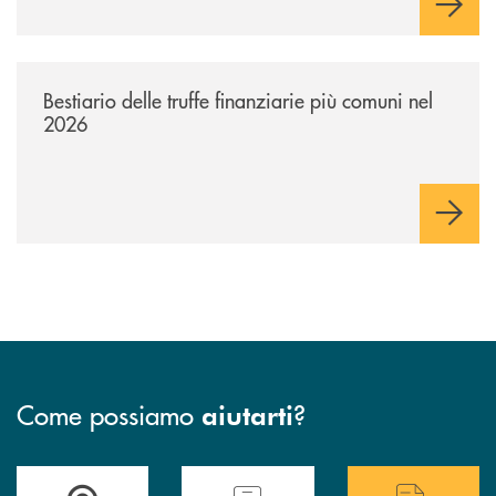
/news/bestiario-delle-truffe-finanziarie-piu-comuni-nel-2026/
Bestiario delle truffe finanziarie più comuni nel
2026
Come possiamo
?
aiutarti
Accedi all' elenco completo delle filiali .
Hai bisogno di assistenza immediata? Contatta
Hai bisogno di alcuni