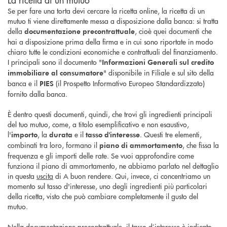
Se per fare una torta devi cercare la ricetta online, la ricetta di un
mutuo ti viene direttamente messa a disposizione dalla banca: si tratta
della
, cioè quei documenti che
documentazione precontrattuale
hai a disposizione prima della firma e in cui sono riportate in modo
chiaro tutte le condizioni economiche e contrattuali del finanziamento.
I principali sono il documento "
Informazioni Generali sul credito
" disponibile in Filiale e sul sito della
immobiliare al consumatore
banca e il
(il Prospetto Informativo Europeo Standardizzato)
PIES
fornito dalla banca.
È dentro questi documenti, quindi, che trovi gli ingredienti principali
del tuo mutuo, come, a titolo esemplificativo e non esaustivo,
l'
, la
e il
. Questi tre elementi,
importo
durata
tasso d'interesse
combinati tra loro, formano il
, che fissa la
piano di ammortamento
frequenza e gli importi delle rate. Se vuoi approfondire come
funziona il piano di ammortamento, ne abbiamo parlato nel dettaglio
in questa
uscita
di A buon rendere. Qui, invece, ci concentriamo un
momento sul tasso d'interesse, uno degli ingredienti più particolari
della ricetta, visto che può cambiare completamente il gusto del
mutuo.
Nella documentazione precontrattuale, il tasso d’interesse è indicato