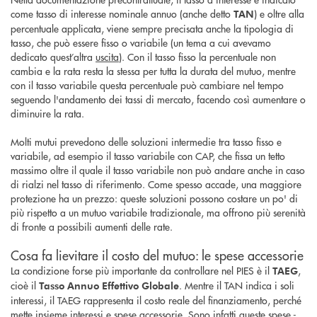
come tasso di interesse nominale annuo (anche detto
) e oltre alla
TAN
percentuale applicata, viene sempre precisata anche la tipologia di
tasso, che può essere fisso o variabile (un tema a cui avevamo
dedicato quest’altra
uscita
). Con il tasso fisso la percentuale non
cambia e la rata resta la stessa per tutta la durata del mutuo, mentre
con il tasso variabile questa percentuale può cambiare nel tempo
seguendo l'andamento dei tassi di mercato, facendo così aumentare o
diminuire la rata.
Molti mutui prevedono delle soluzioni intermedie tra tasso fisso e
variabile, ad esempio il tasso variabile con CAP, che fissa un tetto
massimo oltre il quale il tasso variabile non può andare anche in caso
di rialzi nel tasso di riferimento. Come spesso accade, una maggiore
protezione ha un prezzo: queste soluzioni possono costare un po' di
più rispetto a un mutuo variabile tradizionale, ma offrono più serenità
di fronte a possibili aumenti delle rate.
Cosa fa lievitare il costo del mutuo: le spese accessorie
La condizione forse più importante da controllare nel PIES è il
,
TAEG
cioè il
. Mentre il TAN indica i soli
Tasso Annuo Effettivo Globale
interessi, il TAEG rappresenta il costo reale del finanziamento, perché
mette insieme interessi e spese accessorie. Sono infatti queste spese -