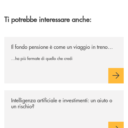
Ti potrebbe interessare anche:
/news/il-fondo-pensione-e-come-un-viaggio-in-treno/
Il fondo pensione è come un viaggio in treno…
…ha più fermate di quello che credi
/news/intelligenza-artificiale-e-investimenti-un-aiuto-o-un-rischio/
Intelligenza artificiale e investimenti: un aiuto o
un rischio?