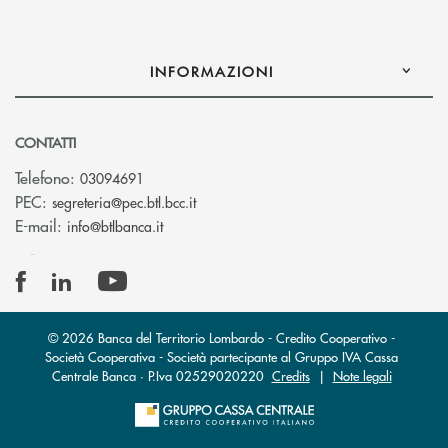
INFORMAZIONI
CONTATTI
Telefono:
03094691
(si apre l’app di posta elettronica)
PEC:
segreteria@pec.btl.bcc.it
(si apre l’app di posta elettronica)
E-mail:
info@btlbanca.it
© 2026 Banca del Territorio Lombardo - Credito Cooperativo -
Società Cooperativa - Società partecipante al Gruppo IVA Cassa
Centrale Banca · P.Iva 02529020220
Credits
|
Note legali