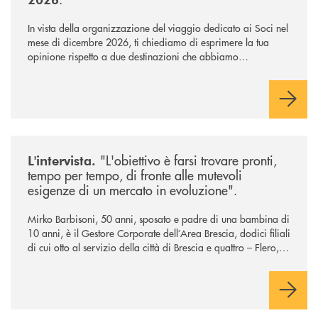
In vista della organizzazione del viaggio dedicato ai Soci nel
mese di dicembre 2026, ti chiediamo di esprimere la tua
opinione rispetto a due destinazioni che abbiamo
selezionato. Per votare la destinazione preferita,
utilizza la
form qui sotto.
/news/intervista-barbisoni/
"L'obiettivo è farsi trovare pronti,
L'intervista.
tempo per tempo, di fronte alle mutevoli
esigenze di un mercato in evoluzione".
Mirko Barbisoni, 50 anni, sposato e padre di una bambina di
10 anni, è il Gestore Corporate dell’Area Brescia, dodici filiali
di cui otto al servizio della città di Brescia e quattro – Flero,
Gussago, Padergnone e Roncadelle - del suo immediato
hinterland.