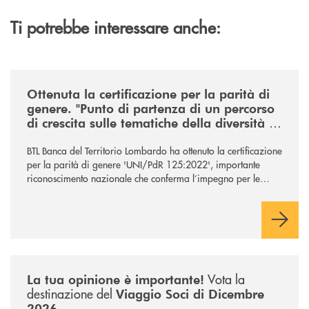
Ti potrebbe interessare anche:
/news/ottenuta-la-certificazione-di-genere-punto-di-partenza-di-un-percor
Ottenuta la certificazione per la parità di
genere. "Punto di partenza di un percorso
di crescita sulle tematiche della diversità e
dell’inclusione"
BTL Banca del Territorio Lombardo ha ottenuto la certificazione
per la parità di genere 'UNI/PdR 125:2022', importante
riconoscimento nazionale che conferma l’impegno per le
tematiche ed i valori legati alla diversità e all’inclusione.
/news/sondaggio-destinazione-iniziativa-soci-2026/
Vota la
La tua opinione è importante!
destinazione del
Viaggio Soci di Dicembre
.
2026