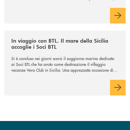
Gussago, Padergnone e Roncadelle - del suo immediato
hinterland.
/news/in-viaggio-con-btl-il-mare-della-sicilia-accoglie-i-soci-btl/
In viaggio con BTL. Il mare della Sicilia
accoglie i Soci BTL
Si è concluso nei giorni scorsi il soggiorno marino dedicato
ai Soci BTL che ha avuto come destinazione il villaggio
vacanze Vera Club in Sicilia. Una apprezzata occasione di
socialità.