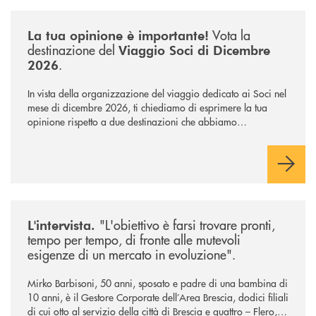
/news/sondaggio-destinazione-iniziativa-soci-2026/
Vota la
La tua opinione è importante!
destinazione del
Viaggio Soci di Dicembre
.
2026
In vista della organizzazione del viaggio dedicato ai Soci nel
mese di dicembre 2026, ti chiediamo di esprimere la tua
opinione rispetto a due destinazioni che abbiamo
selezionato. Per votare la destinazione preferita,
utilizza la
form qui sotto.
/news/intervista-barbisoni/
"L'obiettivo è farsi trovare pronti,
L'intervista.
tempo per tempo, di fronte alle mutevoli
esigenze di un mercato in evoluzione".
Mirko Barbisoni, 50 anni, sposato e padre di una bambina di
10 anni, è il Gestore Corporate dell’Area Brescia, dodici filiali
di cui otto al servizio della città di Brescia e quattro – Flero,