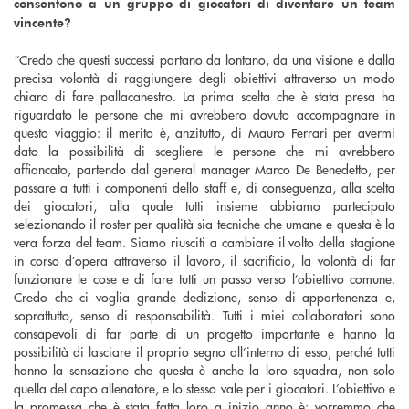
consentono a un gruppo di giocatori di diventare un team
vincente?
“Credo che questi successi partano da lontano, da una visione e dalla
precisa volontà di raggiungere degli obiettivi attraverso un modo
chiaro di fare pallacanestro. La prima scelta che è stata presa ha
riguardato le persone che mi avrebbero dovuto accompagnare in
questo viaggio: il merito è, anzitutto, di Mauro Ferrari per avermi
dato la possibilità di scegliere le persone che mi avrebbero
affiancato, partendo dal general manager Marco De Benedetto, per
passare a tutti i componenti dello staff e, di conseguenza, alla scelta
dei giocatori, alla quale tutti insieme abbiamo partecipato
selezionando il roster per qualità sia tecniche che umane e questa è la
vera forza del team. Siamo riusciti a cambiare il volto della stagione
in corso d’opera attraverso il lavoro, il sacrificio, la volontà di far
funzionare le cose e di fare tutti un passo verso l’obiettivo comune.
Credo che ci voglia grande dedizione, senso di appartenenza e,
soprattutto, senso di responsabilità. Tutti i miei collaboratori sono
consapevoli di far parte di un progetto importante e hanno la
possibilità di lasciare il proprio segno all’interno di esso, perché tutti
hanno la sensazione che questa è anche la loro squadra, non solo
quella del capo allenatore, e lo stesso vale per i giocatori. L’obiettivo e
la promessa che è stata fatta loro a inizio anno è: vorremmo che