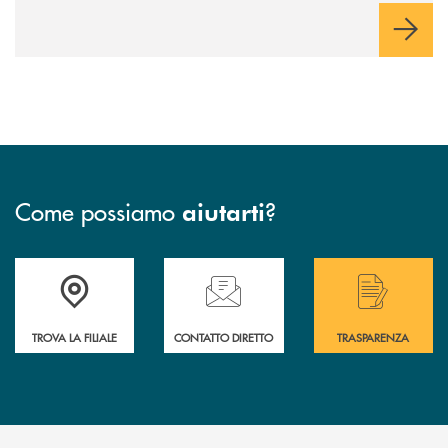
form qui sotto.
Come possiamo
?
aiutarti
Accedi all' elenco completo delle filiali .
Hai bisogno di assistenza immediata? Contatta
Hai bisogno di alcuni
TROVA LA FILIALE
CONTATTO DIRETTO
TRASPARENZA