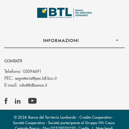
INFORMAZIONI
CONTATTI
Telefono:
03094691
(si apre l’app di posta elettronica)
PEC:
segreteria@pec.btl.bcc.it
(si apre l’app di posta elettronica)
E-mail:
info@btlbanca.it
© 2026 Banca del Territorio Lombardo - Credito Cooperativo -
Società Cooperativa - Società partecipante al Gruppo IVA Cassa
Centrale Banca · P.Iva 02529020220
Credits
|
Note legali