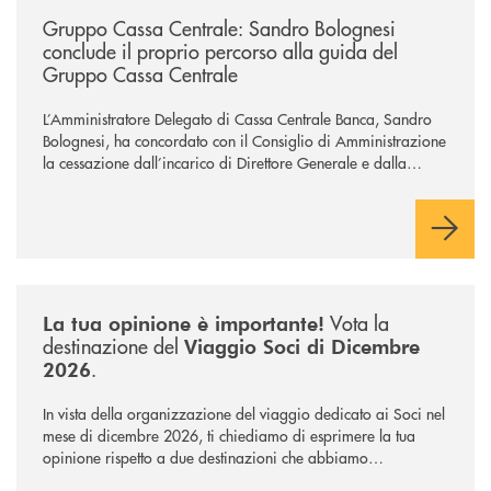
Gruppo Cassa Centrale: Sandro Bolognesi
conclude il proprio percorso alla guida del
Gruppo Cassa Centrale
L’Amministratore Delegato di Cassa Centrale Banca, Sandro
Bolognesi, ha concordato con il Consiglio di Amministrazione
la cessazione dall’incarico di Direttore Generale e dalla
carica di Amministratore Delegato.
Il Gruppo, sotto la guida dell’Amministratore Delegato, e con
il contributo determinante delle Banche di Credito
Cooperativo Socie ha raggiunto una dimensione di vertice nel
panorama bancario italiano.
/news/sondaggio-destinazione-iniziativa-soci-2026/
Vota la
La tua opinione è importante!
destinazione del
Viaggio Soci di Dicembre
.
2026
In vista della organizzazione del viaggio dedicato ai Soci nel
mese di dicembre 2026, ti chiediamo di esprimere la tua
opinione rispetto a due destinazioni che abbiamo
selezionato. Per votare la destinazione preferita,
utilizza la