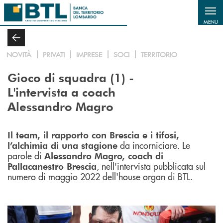
Salta al contenuto principale
MENU
NOVITÀ
PRIVATI
IMPRESE
SOCI
TERRITORIO
Gioco di squadra (1) -
L'intervista a coach
Alessandro Magro
Il team, il rapporto con Brescia e i tifosi,
da incorniciare. Le
l’alchimia di una stagione
parole di
Alessandro Magro, coach di
, nell'intervista pubblicata sul
Pallacanestro Brescia
numero di maggio 2022 dell'house organ di BTL.