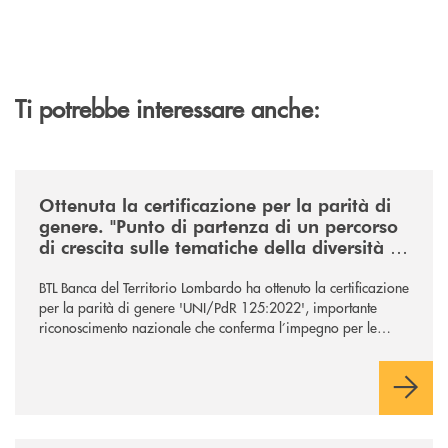
Ti potrebbe interessare anche:
/news/ottenuta-la-certificazione-di-genere-punto-di-partenza-di-un-percor
Ottenuta la certificazione per la parità di
genere. "Punto di partenza di un percorso
di crescita sulle tematiche della diversità e
dell’inclusione"
BTL Banca del Territorio Lombardo ha ottenuto la certificazione
per la parità di genere 'UNI/PdR 125:2022', importante
riconoscimento nazionale che conferma l’impegno per le
tematiche ed i valori legati alla diversità e all’inclusione.
/news/gruppo-cassa-centrale-sandro-bolognesi-conclude-il-proprio-perc