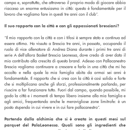
campo e, soprattutto, che attraverso il proprio modo di giocare abbia
riacceso un enorme entusiasmo in città: questo è fondamentale per il
lavoro che vogliamo fare in questi tre anni con il club”.
Il suo rapporto con la città e con gli appassionati bresciani?
“Il mio rapporto con la città e con i tifosi è sempre stato e continua ad
essere ottimo. Ho vissuto a Brescia tre anni, in passato, occupando il
ruolo di vice allenatore di Andrea Diana durante i primi tre anni di
serie A dell’allora Basket Brescia Leonessa, dove credo di aver dato il
mio contributo alla crescita di questo brand. Adesso con Pallacanestro
Brescia vogliamo continuare a crescere e farlo in una città che mi ha
accolto e nella quale la mia famiglia abita da ormai sei anni è
fondamentale. Il rapporto che si crea con la città è così solido e forte
che si moltiplicano anche gli sforzi, professionalmente parlando, per
riuscire a far funzionare tutto. Fuori dal campo, quando possibile, mi
godo la città e i momenti di tempo libero insieme alla mia famiglia e
agli amici, frequentando anche le meravigliose zone limitrofe: è un
posto stupendo in cui vivere e in cui fare pallacanestro”.
Partendo dalla alchimia che si è creata in questi mesi sul
parquet del PalaLeonessa. Quali sono gli ingredienti che