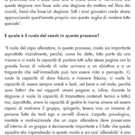
questa stagione non fosse solo una stagione da mettere nel libro dei
ricordi, bensì che fosse LA stagione. Tutti i miei giocatori credo stiano
approcciando quest’annata proprio con questa voglia di rendere tutto
speciale”.
E quale è il ruolo del coach in questo processo?
“Il ruolo del capo allenatore, in questo processo, credo sia importante
soprattutto inizialmente, perché, come ho detto, tutto parte da una
visione e ci vuole la capacità di portare tutti sulla stessa pagina con la
grande forza di volontà di voler arrivare a un obiettivo e a un
traguardo che nell’immediato può non essere visto o percepito. Ci
vuole la capacità di dare fiducia e ricevere fiducia, ci vuole la
capacità di essere sempre onesti e leali, nel bene e nel male, perché
sono fattori che nei rapporti umani pagano e, infine, durante la
stagione ci vuole la capacità di trasmettere contenuti tecnici e tattici
ma, soprattutto, avere la capacità di gestire le risorse umane ed essere
capaci di motivare il gruppo, spingerlo, tenere vivo un insieme di
persone fatto da tanti ego e cervelli diversi. L’aspetto psicologico,
mentale e motivazionale che un capo allenatore deve preservare
all’interno di un gruppo è decisamente importante e il fatto che questa
squadra stia rispondendo in questo modo e sia così ‘allenabile’ è una