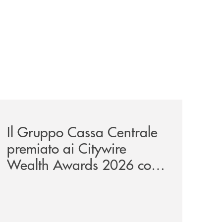
unge-con-imprese-ad-alto-potenziale/
news/il-gruppo-cassa-centrale-premiato-ai-citywire-wealt
Il Gruppo Cassa Centrale
premiato ai Citywire
Wealth Awards 2026 come
“Piattaforma tecnologica
dell’anno”