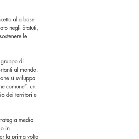
cetto alla base
to negli Statuti,
sostenere le
n gruppo di
rtanti al mondo.
one si sviluppa
bene comune”: un
o dei territori e
trategia media
o in
er la prima volta