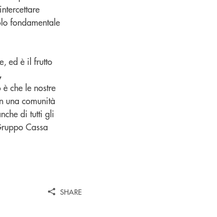
ntercettare
uolo fondamentale
ed è il frutto
,
è che le nostre
in una comunità
che di tutti gli
l Gruppo Cassa
SHARE