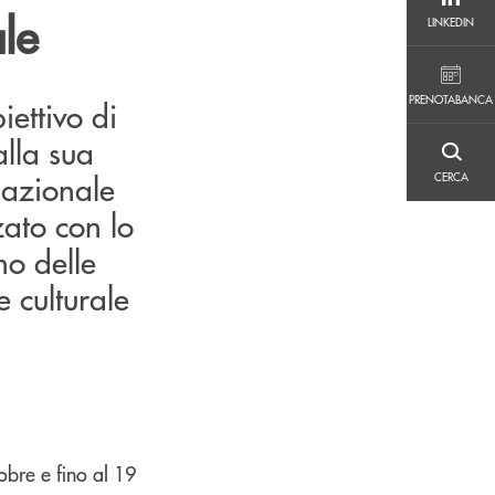
LINKEDIN
le
LINKEDIN
PRENOTABANCA
PRENOTABANCA
ettivo di
alla sua
CERCA
nazionale
CERCA
zato con lo
no delle
 culturale
obre e fino al 19