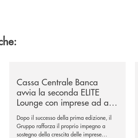
che:
sclusiva-per-lacquisto-del-15-di-banca-cambiano-1884/
/news/cassa-centrale-banca-avvia-la-seconda-elite-lo
/
Cassa Centrale Banca
avvia la seconda ELITE
Lounge con imprese ad alto
potenziale
Dopo il successo della prima edizione, il
Gruppo rafforza il proprio impegno a
sostegno della crescita delle imprese