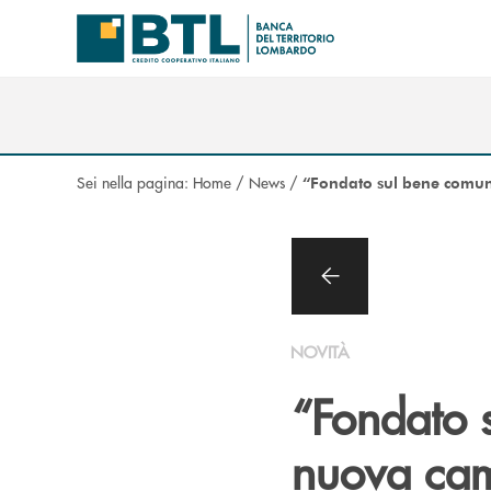
Salta al contenuto principale
Sei nella pagina:
Home
/
News
/
“Fondato sul bene comun
NOVITÀ
“Fondato s
nuova ca