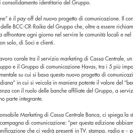
i consolidamento identitario del Gruppo.
e” è il pay-off del nuovo progetto di comunicazione. Il con
delle BCC-CR-Raika del Gruppo che, oltre a essere richiama
 affrontare ogni giorno nel servire le comunità locali e nel 
n solo, di Soci e clienti.
n lavoro corale tra il servizio marketing di Cassa Centrale, u
uppo e il Gruppo di comunicazione Havas, tra i 5 più impo
mentale su cui si basa questo nuovo progetto di comunicazi
tidiana” in cui si veicola in maniera potente il valore del “
nza con il ruolo delle banche affiliate del Gruppo, a servizi
no parte integrante.
nsabile Marketing di Cassa Centrale Banca, ci spiega la s
a campagna di comunicazione: “per questa edizione abbiam
ificazione che ci vedrà presenti in TV, stampa, radio e – p