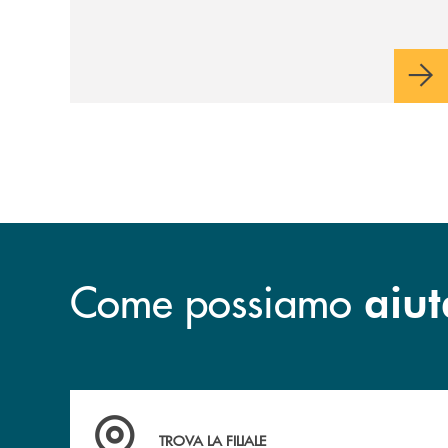
industriale di lungo periodo, nel pieno
rispetto dell'autonomia di Banca
Cambiano. Nei prossimi giorni verrà
avviato il periodo di negoziazione
esclusiva per la finalizzazione
dell’operazione.
Come possiamo
aiut
Accedi all' elenco completo delle filiali .
TROVA LA FILIALE