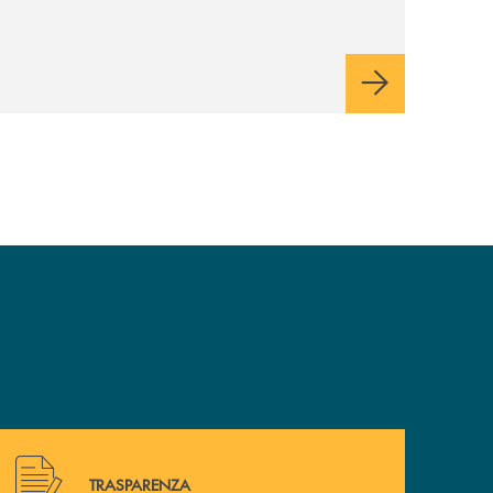
Hai bisogno di alcuni documenti ? Vai alla pagina della 
TRASPARENZA