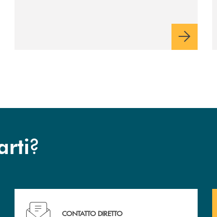
italiane, accompagnandole in un percorso
di sviluppo, innovazione e accesso ai
mercati dei capitali.
?
arti
Hai bisogno di assistenza immediata? Contattaci !
CONTATTO DIRETTO