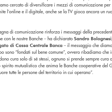
amo cercato di diversificare i mezzi di comunicazione per i
mite l’online e il digitale, anche se la TV gioca ancora un r
a di comunicazione rinforza i messaggi della precedente, 
he con le nostre Banche – ha dichiarato
Sandro Bolognesi
– il messaggio che diamo 
gato di Cassa Centrale Banca
ppo sono “fondati sul bene comune”, ovvero ribadiamo che 
ndono cura solo di sé stessi, ognuno si prende sempre cura an
sso spirito mutualistico che anima le Banche cooperative de
ore tutte le persone del territorio in cui operano”.