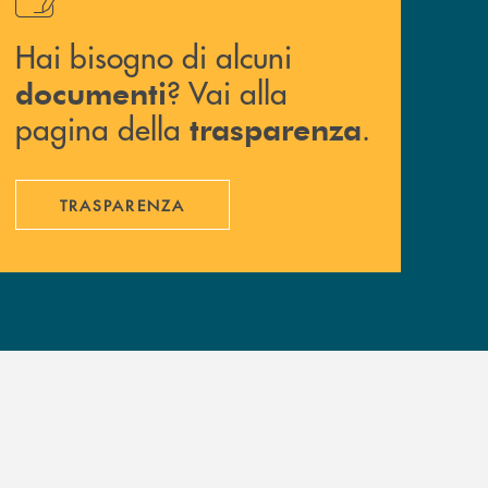
Hai bisogno di alcuni
? Vai alla
documenti
pagina della
.
trasparenza
TRASPARENZA