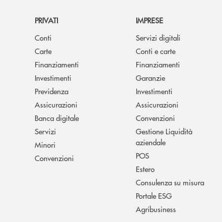
PRIVATI
IMPRESE
Conti
Servizi digitali
Carte
Conti e carte
Finanziamenti
Finanziamenti
Investimenti
Garanzie
Previdenza
Investimenti
Assicurazioni
Assicurazioni
Banca digitale
Convenzioni
Servizi
Gestione Liquidità
aziendale
Minori
POS
Convenzioni
Estero
Consulenza su misura
Portale ESG
Agribusiness