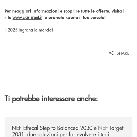
Per maggiori informazioni e scoprire tutte le offerte, visita il
www.clarisrent.it
sito
e prenota subito il tuo veicolo!
Il 2025 ingrana la marcia!
SHARE
Ti potrebbe interessare anche:
/news/nef-ethical-step-to-balanced-2030-e-nef-target-2031-due-soluzioni
NEF Ethical Step to Balanced 2030 e NEF Target
2031: due soluzioni per far evolvere i tuoi