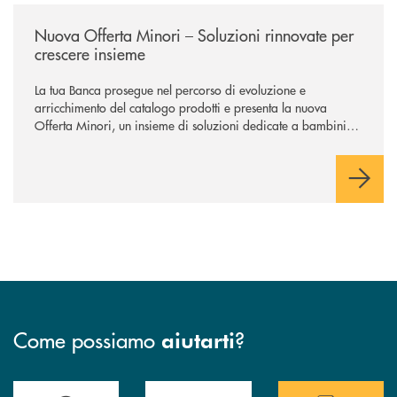
/news/nuova-offerta-minori-soluzioni-rinnovate-per-crescere-insieme/
Nuova Offerta Minori – Soluzioni rinnovate per
crescere insieme
La tua Banca prosegue nel percorso di evoluzione e
arricchimento del catalogo prodotti e presenta la nuova
Offerta Minori, un insieme di soluzioni dedicate a bambini e
ragazzi da 0 a 18 anni, pensate per supportarli nello
sviluppo di una relazione consapevole con il denaro, sempre
con la guida dei genitori e della banca.
Come possiamo
?
aiutarti
Accedi all' elenco completo delle filiali .
Hai bisogno di assistenza immediata? Contatta
Hai bisogno di alcuni