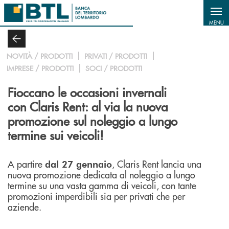
Salta al contenuto principale
MENU
NOVITÀ / PRODOTTI
PRIVATI / PRODOTTI
IMPRESE / PRODOTTI
SOCI / PRODOTTI
Fioccano le occasioni invernali
con Claris Rent: al via la nuova
promozione sul noleggio a lungo
termine sui veicoli!
A partire
, Claris Rent lancia una
dal 27 gennaio
nuova promozione dedicata al noleggio a lungo
termine su una vasta gamma di veicoli, con tante
promozioni imperdibili sia per privati che per
aziende.