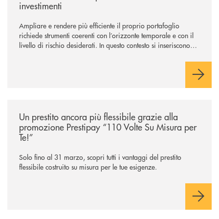
investimenti
Ampliare e rendere più efficiente il proprio portafoglio
richiede strumenti coerenti con l’orizzonte temporale e con il
livello di rischio desiderati. In questo contesto si inseriscono
NEF Ethical Step to Balanced 2030 e NEF Target 2031, due
soluzioni tra loro complementari, pensate per accompagnare
l’investitore in un percorso strutturato e consapevole.
/news/prestipay-110-volte-su-misura-per-te/
Un prestito ancora più flessibile grazie alla
promozione Prestipay “110 Volte Su Misura per
Te!”
Solo fino al 31 marzo, scopri tutti i vantaggi del prestito
flessibile costruito su misura per le tue esigenze.