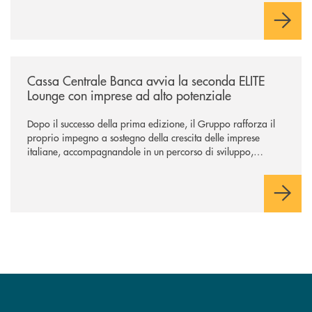
negoziazione esclusiva per la finalizzazione dell’operazione.
/news/cassa-centrale-banca-avvia-la-seconda-elite-lounge-con-imprese-
Cassa Centrale Banca avvia la seconda ELITE
Lounge con imprese ad alto potenziale
Dopo il successo della prima edizione, il Gruppo rafforza il
proprio impegno a sostegno della crescita delle imprese
italiane, accompagnandole in un percorso di sviluppo,
innovazione e accesso ai mercati dei capitali.