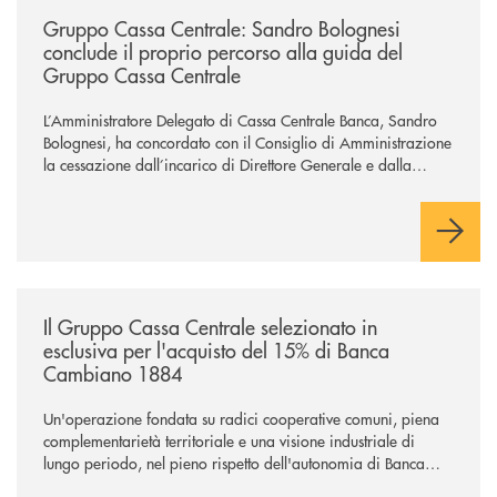
Gruppo Cassa Centrale: Sandro Bolognesi
conclude il proprio percorso alla guida del
Gruppo Cassa Centrale
L’Amministratore Delegato di Cassa Centrale Banca, Sandro
Bolognesi, ha concordato con il Consiglio di Amministrazione
la cessazione dall’incarico di Direttore Generale e dalla
carica di Amministratore Delegato.
Il Gruppo, sotto la guida dell’Amministratore Delegato, e con
il contributo determinante delle Banche di Credito
Cooperativo Socie ha raggiunto una dimensione di vertice nel
panorama bancario italiano.
/news/il-gruppo-cassa-centrale-selezionato-in-esclusiva-per-lacquisto
Il Gruppo Cassa Centrale selezionato in
esclusiva per l'acquisto del 15% di Banca
Cambiano 1884
Un'operazione fondata su radici cooperative comuni, piena
complementarietà territoriale e una visione industriale di
lungo periodo, nel pieno rispetto dell'autonomia di Banca
Cambiano. Nei prossimi giorni verrà avviato il periodo di