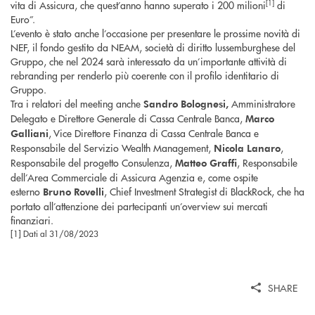
[1]
vita di Assicura, che quest’anno hanno superato i 200 milioni
di
Euro”.
L’evento è stato anche l’occasione per presentare le prossime novità di
NEF, il fondo gestito da NEAM, società di diritto lussemburghese del
Gruppo, che nel 2024 sarà interessato da un’importante attività di
rebranding per renderlo più coerente con il profilo identitario di
Gruppo.
Tra i relatori del meeting anche
Amministratore
Sandro Bolognesi,
Delegato e Direttore Generale di Cassa Centrale Banca,
Marco
, Vice Direttore Finanza di Cassa Centrale Banca e
Galliani
Responsabile del Servizio Wealth Management,
,
Nicola Lanaro
Responsabile del progetto Consulenza,
, Responsabile
Matteo Graffi
dell’Area Commerciale di Assicura Agenzia e, come ospite
esterno
, Chief Investment Strategist di BlackRock, che ha
Bruno Rovelli
portato all’attenzione dei partecipanti un’overview sui mercati
finanziari.
[1] Dati al 31/08/2023
SHARE