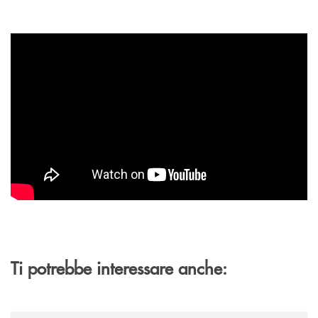
Ti potrebbe interessare anche:
/news/gruppo-cassa-centrale-sandro-bolognesi-conclude-il-proprio-perc