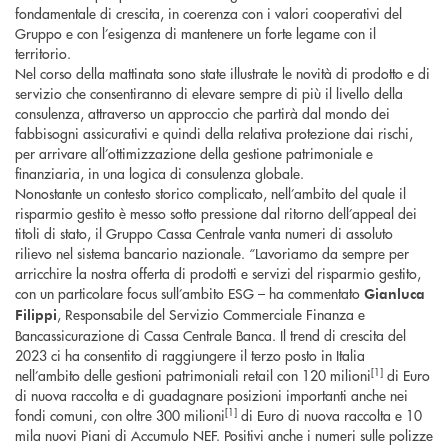
fondamentale di crescita, in coerenza con i valori cooperativi del
Gruppo e con l’esigenza di mantenere un forte legame con il
territorio.
Nel corso della mattinata sono state illustrate le novità di prodotto e di
servizio che consentiranno di elevare sempre di più il livello della
consulenza, attraverso un approccio che partirà dal mondo dei
fabbisogni assicurativi e quindi della relativa protezione dai rischi,
per arrivare all’ottimizzazione della gestione patrimoniale e
finanziaria, in una logica di consulenza globale.
Nonostante un contesto storico complicato, nell’ambito del quale il
risparmio gestito è messo sotto pressione dal ritorno dell’appeal dei
titoli di stato, il Gruppo Cassa Centrale vanta numeri di assoluto
rilievo nel sistema bancario nazionale. “Lavoriamo da sempre per
arricchire la nostra offerta di prodotti e servizi del risparmio gestito,
con un particolare focus sull’ambito ESG – ha commentato
Gianluca
, Responsabile del Servizio Commerciale Finanza e
Filippi
Bancassicurazione di Cassa Centrale Banca. Il trend di crescita del
2023 ci ha consentito di raggiungere il terzo posto in Italia
[1]
nell’ambito delle gestioni patrimoniali retail con 120 milioni
di Euro
di nuova raccolta e di guadagnare posizioni importanti anche nei
[1]
fondi comuni, con oltre 300 milioni
di Euro di nuova raccolta e 10
mila nuovi Piani di Accumulo NEF. Positivi anche i numeri sulle polizze