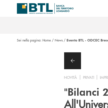
Salta al contenuto principale
Sei nella pagina:
Home
/
News
/
Evento BTL - ODCEC Bres
NOVITÀ
PRIVATI
IMPR
"Bilanci 
All'Univer