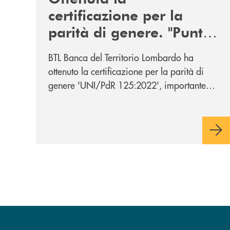
certificazione per la
parità di genere. "Punto
di partenza di un
BTL Banca del Territorio Lombardo ha
percorso di crescita sulle
ottenuto la certificazione per la parità di
tematiche della diversità
genere 'UNI/PdR 125:2022', importante
e dell’inclusione"
riconoscimento nazionale che conferma
l’impegno per le tematiche ed i valori legati
alla diversità e all’inclusione.