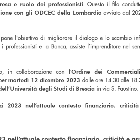
. Questo il filo condut
esa e ruolo dei professionisti
avviato dal 20
azione con gli ODCEC della Lombardia
 pone l'obiettivo di migliorare il dialogo e lo scambio in
 professionisti e la Banca, assiste l’imprenditore nel sem
to, in collaborazione con
l'Ordine dei Commerciali
 per
dalle ore 14.30 alle 18
martedì 12 dicembre 2023
in via S. Faustino.
ll’Università degli Studi di Brescia
nci 2023 nell’attuale contesto finanziario. critici
3 nell’attuale contesto finanziario. criticità e as