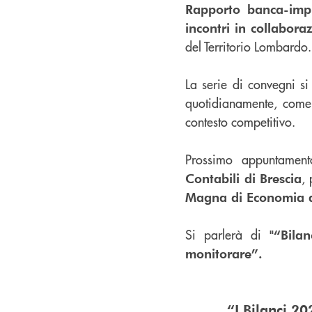
Rapporto banca-impr
incontri in collabor
del Territorio Lombardo.
La serie di convegni si
quotidianamente, come i
contesto competitivo.
Prossimo appuntamen
,
Contabili di Brescia
Magna di Economia de
Si parlerà di
"“Bila
monitorare”.
“I Bilanci 202