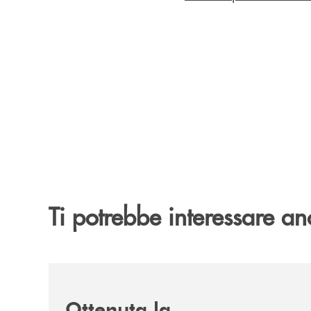
Ti potrebbe interessare an
/news/ottenuta-la-certificazione-di-genere-punto-d
Ottenuta la