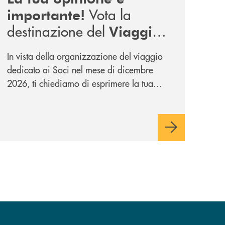
Vota la
importante!
destinazione del
Viaggio
.
Soci di Dicembre 2026
In vista della organizzazione del viaggio
dedicato ai Soci nel mese di dicembre
2026, ti chiediamo di esprimere la tua
opinione rispetto a due destinazioni che
abbiamo selezionato. Per votare la
destinazione preferita,
utilizza la form
qui sotto.