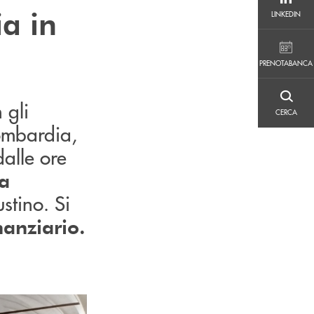
LINKEDIN
a in
LINKEDIN
PRENOTABANCA
PRENOTABANCA
CERCA
 gli
CERCA
Lombardia,
dalle ore
a
ustino. Si
nanziario.