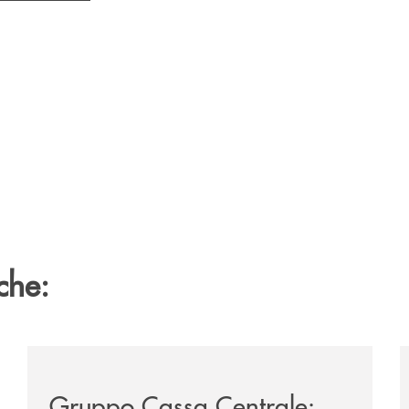
che:
i-partenza-di-un-percorso-di-crescita-sulle-tematiche-della-
/news/gruppo-cassa-centrale-sandro-bolognesi-conclud
/
Gruppo Cassa Centrale: