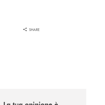
SHARE
diversita-e-dell-inclusione/
e-il-proprio-percorso-alla-guida-del-gruppo-cassa-centra
news/sondaggio-destinazione-iniziativa-soci-2026/
La tua opinione è