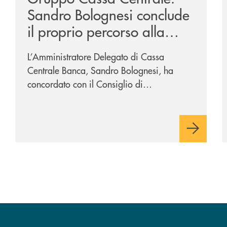
Sandro Bolognesi conclude
il proprio percorso alla
guida del Gruppo Cassa
L’Amministratore Delegato di Cassa
Centrale
Centrale Banca, Sandro Bolognesi, ha
concordato con il Consiglio di
Amministrazione la cessazione
dall’incarico di Direttore Generale e dalla
carica di Amministratore Delegato.
Il Gruppo, sotto la guida
dell’Amministratore Delegato, e con il
contributo determinante delle Banche di
Credito Cooperativo Socie ha raggiunto
una dimensione di vertice nel panorama
bancario italiano.