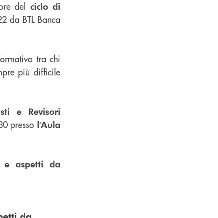
tore del
ciclo di
22 da BTL Banca
formativo tra chi
pre più difficile
sti e Revisori
.30 presso
l'Aula
tà e aspetti da
petti da