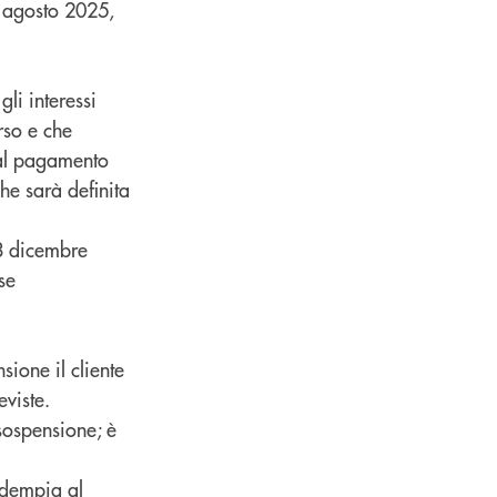
8 agosto 2025,
gli interessi
orso e che
 dal pagamento
che sarà definita
 18 dicembre
sse
sione il cliente
viste.
sospensione; è
 adempia al