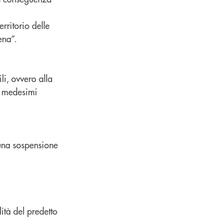
erritorio delle
ena”.
ili, ovvero alla
ei medesimi
ri una sospensione
lità del predetto