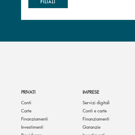
FILIALI
PRIVATI
IMPRESE
Conti
Servizi digitali
Carte
Conti e carte
Finanziamenti
Finanziamenti
Investimenti
Garanzie
Previdenza
Investimenti