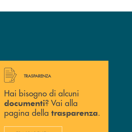
Hai bisogno di alcuni documenti ? Vai alla pagina della 
TRASPARENZA
Hai bisogno di alcuni
? Vai alla
documenti
pagina della
.
trasparenza