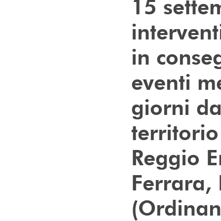
15 sette
intervent
in conse
eventi me
giorni da
territori
Reggio E
Ferrara,
(Ordinan