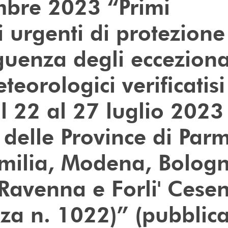
mbre 2023 “Primi
i
urgenti di protezione 
guenza degli ecceziona
teorologici verificatisi
l 22 al 27 luglio 2023
o delle Province di Par
milia, Modena, Bologn
 Ravenna e Forli' Cese
za n. 1022)” (pubblic