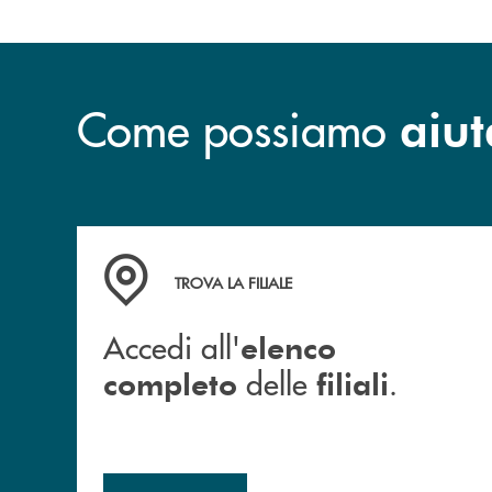
Come possiamo
aiut
Accedi all' elenco completo delle filiali .
TROVA LA FILIALE
Accedi all'
elenco
delle
.
completo
filiali