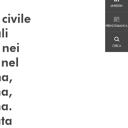
LINKEDIN
LINKEDIN
civile
PRENOTABANCA
PRENOTABANCA
li
CERCA
 nei
CERCA
 nel
ma,
a,
na.
ata