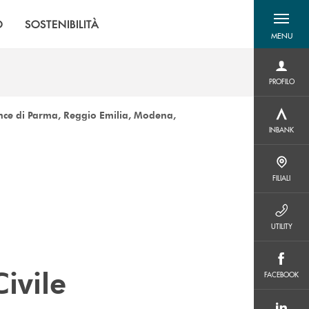
O
SOSTENIBILITÀ
MENU
menu destra
PROFILO
PROFILO
ovince di Parma, Reggio Emilia, Modena,
INBANK
INBANK
FILIALI
FILIALI
UTILITY
UTILITY
FACEBOOK
ivile
FACEBOOK