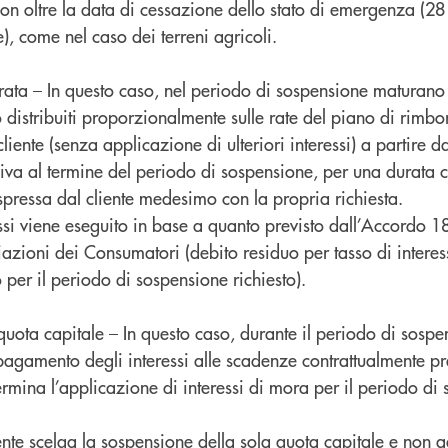
 oltre la data di cessazione dello stato di emergenza (2
), come nel caso dei terreni agricoli.
rata – In questo caso, nel periodo di sospensione maturano 
 distribuiti proporzionalmente sulle rate del piano di rimb
cliente (senza applicazione di ulteriori interessi) a partire
siva al termine del periodo di sospensione, per una durata 
espressa dal cliente medesimo con la propria richiesta.
ressi viene eseguito in base a quanto previsto dall’Accordo
iazioni dei Consumatori (debito residuo per tasso di intere
o per il periodo di sospensione richiesto).
uota capitale – In questo caso, durante il periodo di sospen
pagamento degli interessi alle scadenze contrattualmente pre
mina l’applicazione di interessi di mora per il periodo di 
cliente scelga la sospensione della sola quota capitale e non