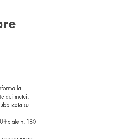
bre
informa la
te dei mutui.
ubblicata sul
Ufficiale n. 180
in conseguenza