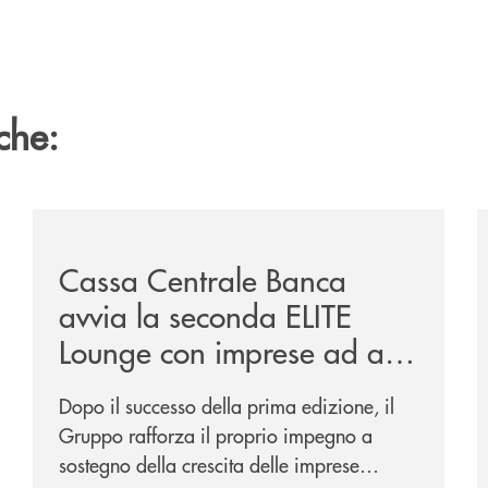
che:
sclusiva-per-lacquisto-del-15-di-banca-cambiano-1884/
/news/cassa-centrale-banca-avvia-la-seconda-elite-lo
/
Cassa Centrale Banca
avvia la seconda ELITE
Lounge con imprese ad alto
potenziale
Dopo il successo della prima edizione, il
Gruppo rafforza il proprio impegno a
sostegno della crescita delle imprese