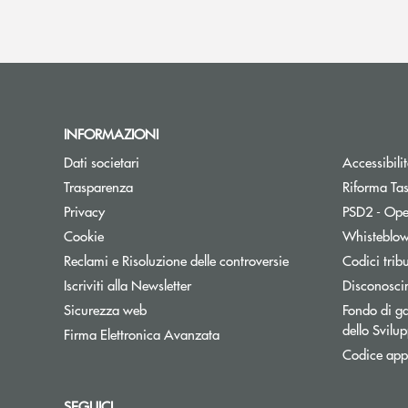
INFORMAZIONI
Dati societari
Accessibili
Trasparenza
Riforma Ta
Privacy
PSD2 - Ope
Cookie
Whisteblo
Reclami e Risoluzione delle controversie
Codici trib
Apre una nuova finestra
Iscriviti alla Newsletter
Disconosci
Sicurezza web
Fondo di ga
dello Svil
Firma Elettronica Avanzata
Codice appa
SEGUICI