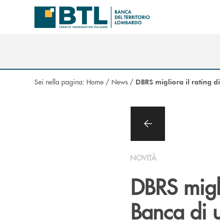
Salta al contenuto principale
Sei nella pagina:
Home
/
News
/
DBRS migliora il rating d
NOVITÀ
DBRS migli
Banca di 