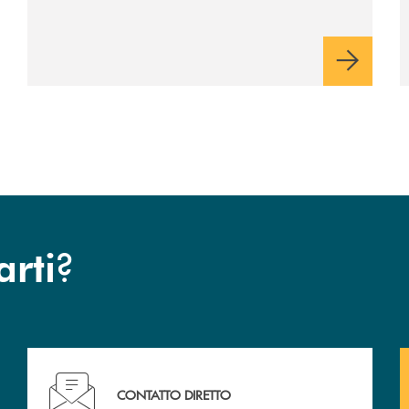
italiane, accompagnandole in un percorso
di sviluppo, innovazione e accesso ai
mercati dei capitali.
?
arti
Hai bisogno di assistenza immediata? Contattaci !
CONTATTO DIRETTO