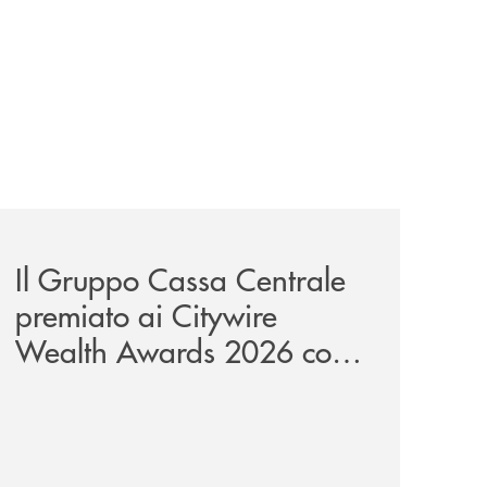
unge-con-imprese-ad-alto-potenziale/
news/il-gruppo-cassa-centrale-premiato-ai-citywire-wealt
Il Gruppo Cassa Centrale
premiato ai Citywire
Wealth Awards 2026 come
“Piattaforma tecnologica
dell’anno”