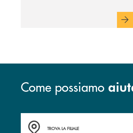
industriale di lungo periodo, nel pieno
rispetto dell'autonomia di Banca
Cambiano. Nei prossimi giorni verrà
avviato il periodo di negoziazione
esclusiva per la finalizzazione
dell’operazione.
Come possiamo
aiut
Accedi all' elenco completo delle filiali .
TROVA LA FILIALE