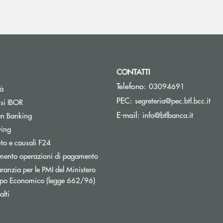
CONTATTI
Telefono:
03094691
tà
(si 
PEC:
segreteria@pec.btl.bcc.it
ssi IBOR
(si apre 
E-mail:
info@btlbanca.it
n Banking
wing
uto e causali F24
mento operazioni di pagamento
ranzia per le PMI del Ministero
uppo Economico (legge 662/96)
lti