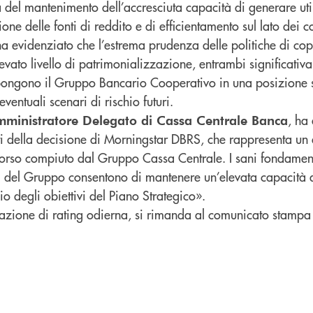
a del mantenimento dell’accresciuta capacità di generare util
zione delle fonti di reddito e di efficientamento sul lato dei c
a evidenziato che l’estrema prudenza delle politiche di cop
elevato livello di patrimonializzazione, entrambi significativ
 pongono il Gruppo Bancario Cooperativo in una posizione 
ventuali scenari di rischio futuri.
, ha 
mministratore Delegato di Cassa Centrale Banca
i della decisione di Morningstar DBRS, che rappresenta un 
orso compiuto dal Gruppo Cassa Centrale. I sani fondamenta
ri del Gruppo consentono di mantenere un’elevata capacità 
io degli obiettivi del Piano Strategico».
ull’azione di rating odierna, si rimanda al comunicato stamp