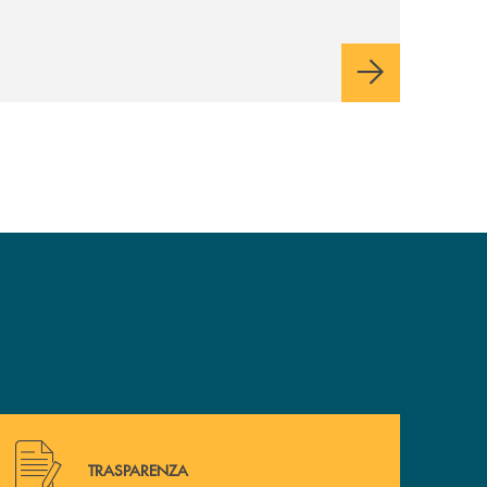
Hai bisogno di alcuni documenti ? Vai alla pagina della 
TRASPARENZA