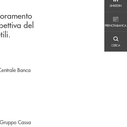
LINKEDIN
LINKEDIN
lioramento
PRENOTABANCA
pettiva del
PRENOTABANCA
ili.
CERCA
CERCA
Centrale Banca
el Gruppo Cassa