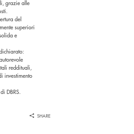
i, grazie alle
osti.
ertura del
amente superiori
solida e
dichiarato:
autorevole
li reddituali,
di investimento
a di DBRS.
SHARE