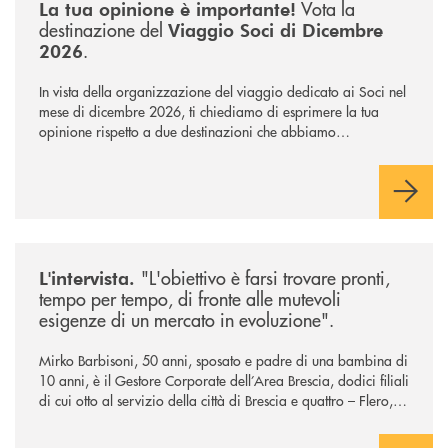
Vota la
La tua opinione è importante!
destinazione del
Viaggio Soci di Dicembre
.
2026
In vista della organizzazione del viaggio dedicato ai Soci nel
mese di dicembre 2026, ti chiediamo di esprimere la tua
opinione rispetto a due destinazioni che abbiamo
selezionato. Per votare la destinazione preferita,
utilizza la
form qui sotto.
/news/intervista-barbisoni/
"L'obiettivo è farsi trovare pronti,
L'intervista.
tempo per tempo, di fronte alle mutevoli
esigenze di un mercato in evoluzione".
Mirko Barbisoni, 50 anni, sposato e padre di una bambina di
10 anni, è il Gestore Corporate dell’Area Brescia, dodici filiali
di cui otto al servizio della città di Brescia e quattro – Flero,
Gussago, Padergnone e Roncadelle - del suo immediato
hinterland.