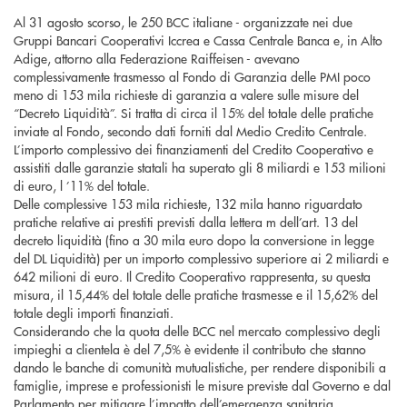
Al 31 agosto scorso, le 250 BCC italiane - organizzate nei due
Gruppi Bancari Cooperativi Iccrea e Cassa Centrale Banca e, in Alto
Adige, attorno alla Federazione Raiffeisen - avevano
complessivamente trasmesso al Fondo di Garanzia delle PMI poco
meno di 153 mila richieste di garanzia a valere sulle misure del
“Decreto Liquidità”. Si tratta di circa il 15% del totale delle pratiche
inviate al Fondo, secondo dati forniti dal Medio Credito Centrale.
L’importo complessivo dei finanziamenti del Credito Cooperativo e
assistiti dalle garanzie statali ha superato gli 8 miliardi e 153 milioni
di euro, l ’11% del totale.
Delle complessive 153 mila richieste, 132 mila hanno riguardato
pratiche relative ai prestiti previsti dalla lettera m dell’art. 13 del
decreto liquidità (fino a 30 mila euro dopo la conversione in legge
del DL Liquidità) per un importo complessivo superiore ai 2 miliardi e
642 milioni di euro. Il Credito Cooperativo rappresenta, su questa
misura, il 15,44% del totale delle pratiche trasmesse e il 15,62% del
totale degli importi finanziati.
Considerando che la quota delle BCC nel mercato complessivo degli
impieghi a clientela è del 7,5% è evidente il contributo che stanno
dando le banche di comunità mutualistiche, per rendere disponibili a
famiglie, imprese e professionisti le misure previste dal Governo e dal
Parlamento per mitigare l’impatto dell’emergenza sanitaria