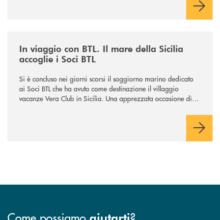
/news/in-viaggio-con-btl-il-mare-della-sicilia-accoglie-i-soci-btl/
In viaggio con BTL. Il mare della Sicilia
accoglie i Soci BTL
Si è concluso nei giorni scorsi il soggiorno marino dedicato
ai Soci BTL che ha avuto come destinazione il villaggio
vacanze Vera Club in Sicilia. Una apprezzata occasione di
socialità.
Come possiamo
?
aiutarti