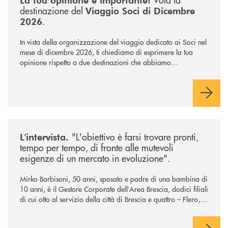
destinazione del
Viaggio Soci di Dicembre
.
2026
In vista della organizzazione del viaggio dedicato ai Soci nel
mese di dicembre 2026, ti chiediamo di esprimere la tua
opinione rispetto a due destinazioni che abbiamo
selezionato. Per votare la destinazione preferita,
utilizza la
form qui sotto.
/news/intervista-barbisoni/
"L'obiettivo è farsi trovare pronti,
L'intervista.
tempo per tempo, di fronte alle mutevoli
esigenze di un mercato in evoluzione".
Mirko Barbisoni, 50 anni, sposato e padre di una bambina di
10 anni, è il Gestore Corporate dell’Area Brescia, dodici filiali
di cui otto al servizio della città di Brescia e quattro – Flero,
Gussago, Padergnone e Roncadelle - del suo immediato
hinterland.