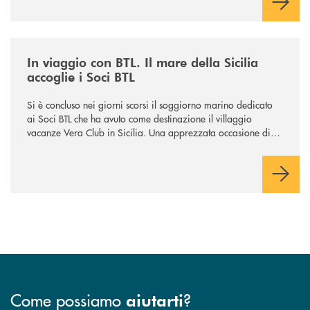
/news/in-viaggio-con-btl-il-mare-della-sicilia-accoglie-i-soci-btl/
In viaggio con BTL. Il mare della Sicilia
accoglie i Soci BTL
Si è concluso nei giorni scorsi il soggiorno marino dedicato
ai Soci BTL che ha avuto come destinazione il villaggio
vacanze Vera Club in Sicilia. Una apprezzata occasione di
socialità.
Come possiamo
?
aiutarti