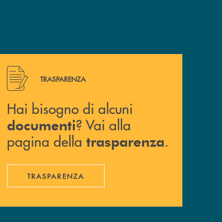
Hai bisogno di alcuni documenti ? Vai alla pagina della 
TRASPARENZA
Hai bisogno di alcuni
? Vai alla
documenti
pagina della
.
trasparenza
TRASPARENZA