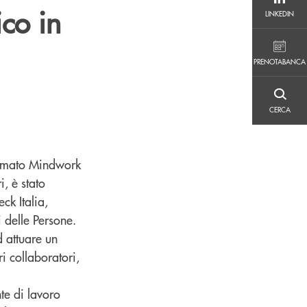
LINKEDIN
ico in
LINKEDIN
PRENOTABANCA
PRENOTABANCA
CERCA
CERCA
firmato Mindwork
, è stato
ck Italia,
 delle Persone.
 attuare un
i collaboratori,
te di lavoro