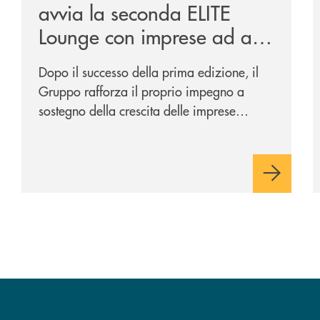
avvia la seconda ELITE
Lounge con imprese ad alto
potenziale
Dopo il successo della prima edizione, il
Gruppo rafforza il proprio impegno a
sostegno della crescita delle imprese
italiane, accompagnandole in un percorso
di sviluppo, innovazione e accesso ai
mercati dei capitali.