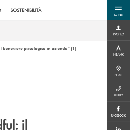
O
SOSTENIBILITÀ
MENU
menu destra
PROFILO
PROFILO
l benessere psicologico in azienda” (1)
INBANK
INBANK
FILIALI
FILIALI
UTILITY
UTILITY
FACEBOOK
FACEBOOK
ul: il