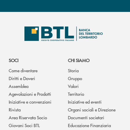
SOCI
CHI SIAMO
Come diventare
Storia
Diritti e Doveri
Gruppo
Assemblea
Valori
Agevolazioni e Prodotti
Territorio
Iniziative e convenzioni
Iniziative ed eventi
Rivista
Organi sociali e Direzione
Area Riservata Socio
Documenti societari
Giovani Soci BTL
Educazione Finanziaria