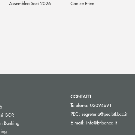
Assemblea Soci 2026
Codice Etico
CONTATTI
Telefono:
03094691
tà
(si 
PEC:
segreteria@pec.btl.bcc.it
ssi IBOR
(si apre 
E-mail:
info@btlbanca.it
n Banking
wing