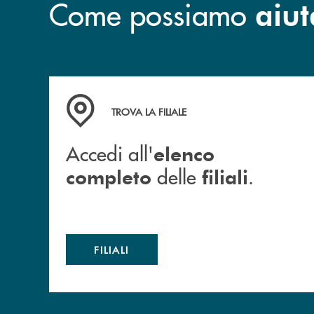
Come possiamo
aiut
Accedi all' elenco completo delle filiali .
TROVA LA FILIALE
Accedi all'
elenco
delle
.
completo
filiali
FILIALI