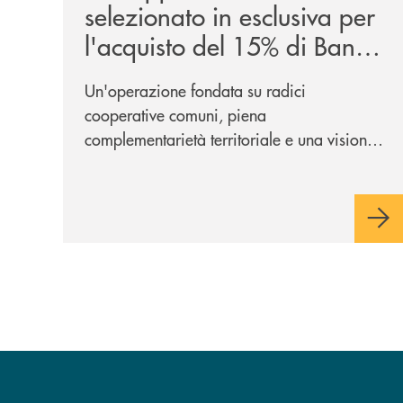
selezionato in esclusiva per
l'acquisto del 15% di Banca
Cambiano 1884
Un'operazione fondata su radici
cooperative comuni, piena
complementarietà territoriale e una visione
industriale di lungo periodo, nel pieno
rispetto dell'autonomia di Banca
Cambiano. Nei prossimi giorni verrà
avviato il periodo di negoziazione
esclusiva per la finalizzazione
dell’operazione.