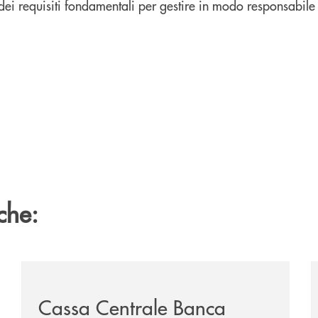
dei requisiti fondamentali per gestire in modo responsabile 
che:
sclusiva-per-lacquisto-del-15-di-banca-cambiano-1884/
/news/cassa-centrale-banca-avvia-la-seconda-elite-lo
/
Cassa Centrale Banca