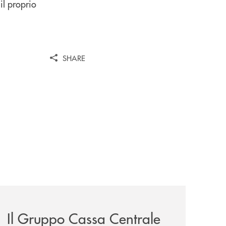
il proprio
SHARE
unge-con-imprese-ad-alto-potenziale/
news/il-gruppo-cassa-centrale-premiato-ai-citywire-wealt
Il Gruppo Cassa Centrale