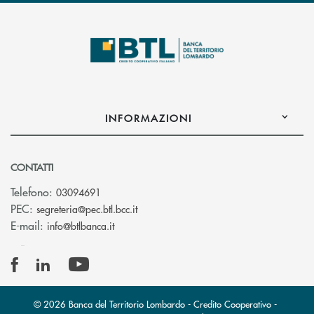
INFORMAZIONI
CONTATTI
Telefono:
03094691
(si apre l’app di posta elettronica)
PEC:
segreteria@pec.btl.bcc.it
(si apre l’app di posta elettronica)
E-mail:
info@btlbanca.it
© 2026 Banca del Territorio Lombardo - Credito Cooperativo -