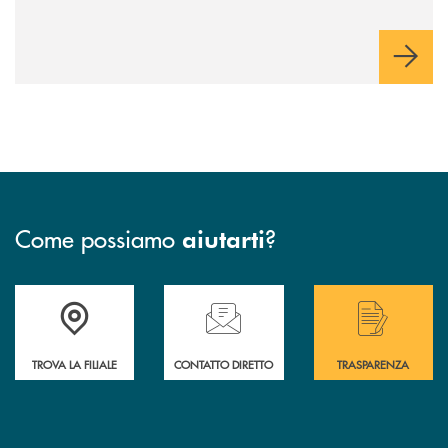
Come possiamo
?
aiutarti
Accedi all' elenco completo delle filiali .
Hai bisogno di assistenza immediata? Contatta
Hai bisogno di alcuni
TROVA LA FILIALE
CONTATTO DIRETTO
TRASPARENZA