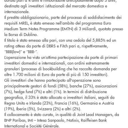
durata pari a 4 anni e rimborsabile anticipatamente dopo 3 anni,
destinata agli investitori istituzionali del mercato domestico e
internazionale.
Il prestito obbligazionario, parte del processo di soddisfacimento dei
requisiti MREL, è stato emesso nell’ambito del programma Euro
Medium Term Notes Programme (EMTN) di 3 Miliardi, quotato presso
la Borsa di Dublino.
Il titolo è stato emesso alla pari, con una cedola del 5,885% ed un
rating atteso da parte di DBRS e Fitch pari a, rispettivamente,
“BBB(low)” e “BBB-”.
L’operazione ha visto un’ottima partecipazione da parte di primari
investitori domestici e internazionali, con ordini estremamente
granulari (processo di bookbuilding che ha raccolto domanda per
oltre 1.700 milioni di Euro da parte di più di 150 investitori).
Gli investitori che hanno partecipato all'operazione sono
principalmente gestori di fondi (58%), banche (27%), assicurazioni
(7%), hedge fund (7%) e altri (1%). In termini di distribuzione
geografica, il 33% è stato allocato a investitori italiani, seguiti da
Regno Unito e Irlanda (23%), Francia (16%), Germania e Austria
(19%), Iberia (5%), Svizzera (2%) e altri (2%).
Il collocamento è stato curato, in qualità di Joint Lead Managers, da
BNP Paribas, IMI – Intesa Sanpaolo, Natixis, Raiffeisen Bank
International e Société Générale.