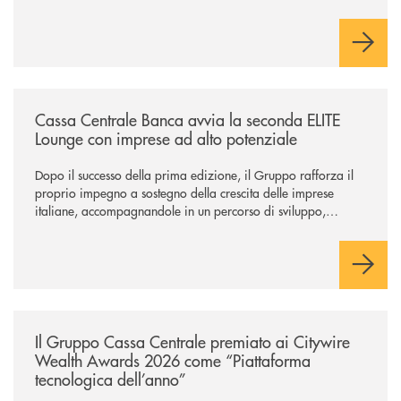
Cambiano. Nei prossimi giorni verrà avviato il periodo di
negoziazione esclusiva per la finalizzazione dell’operazione.
/news/cassa-centrale-banca-avvia-la-seconda-elite-lounge-con-imprese-
Cassa Centrale Banca avvia la seconda ELITE
Lounge con imprese ad alto potenziale
Dopo il successo della prima edizione, il Gruppo rafforza il
proprio impegno a sostegno della crescita delle imprese
italiane, accompagnandole in un percorso di sviluppo,
innovazione e accesso ai mercati dei capitali.
/news/il-gruppo-cassa-centrale-premiato-ai-citywire-wealth-awards-20
Il Gruppo Cassa Centrale premiato ai Citywire
Wealth Awards 2026 come “Piattaforma
tecnologica dell’anno”