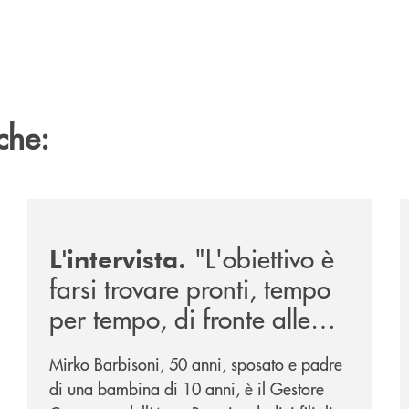
che:
026/
/news/intervista-barbisoni/
/
"L'obiettivo è
L'intervista.
farsi trovare pronti, tempo
per tempo, di fronte alle
mutevoli esigenze di un
Mirko Barbisoni, 50 anni, sposato e padre
mercato in evoluzione".
di una bambina di 10 anni, è il Gestore