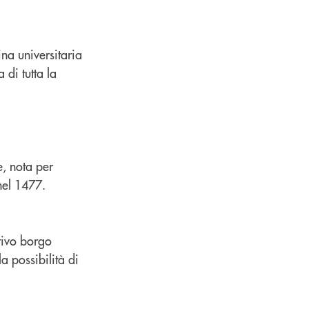
ina universitaria
di tutta la
e, nota per
 nel 1477.
tivo borgo
a possibilità di