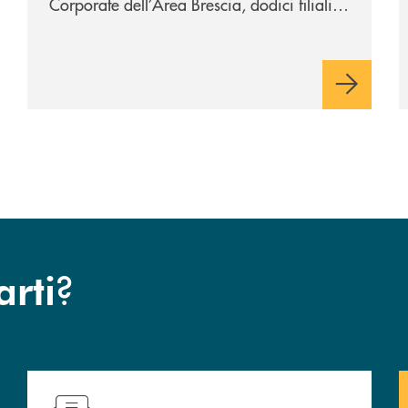
Corporate dell’Area Brescia, dodici filiali
di cui otto al servizio della città di Brescia
e quattro – Flero, Gussago, Padergnone e
Roncadelle - del suo immediato hinterland.
?
arti
Hai bisogno di assistenza immediata? Contattaci !