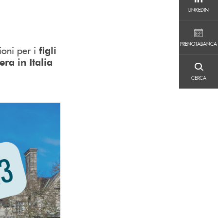
LINKEDIN
LINKEDIN
PRENOTABANCA
PRENOTABANCA
ioni per i
figli
tera
in Italia
CERCA
CERCA