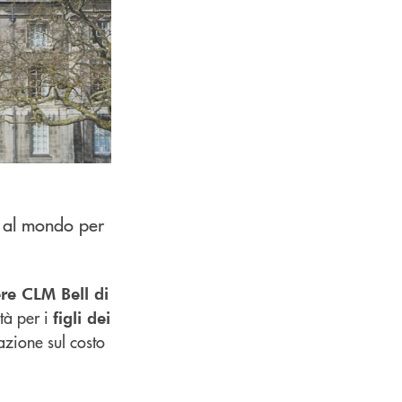
i al mondo per
ere CLM Bell di
tà per i
figli dei
lazione sul costo