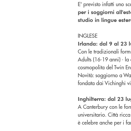
E' previsto infatti uno s
per i soggiorni all'es
studio in lingue ester
INGLESE
Irlanda: dal 9 al 23 l
Con le tradizionali form
Adults (16-19 anni) - la
cosmopolita del Twin Eng
Novità: soggiorno a Wate
fondata dai Vichinghi v
Inghilterra: dal 23 lu
A Canterbury con le for
universitario. Città ricc
è celebre anche per i f