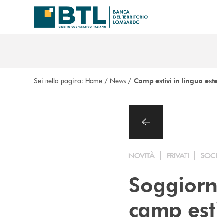
Salta al contenuto principale
Sei nella pagina:
Home
/
News
/
Camp estivi in lingua es
NOVITÀ
PRIVATI
SOCI
Soggiorn
camp esti