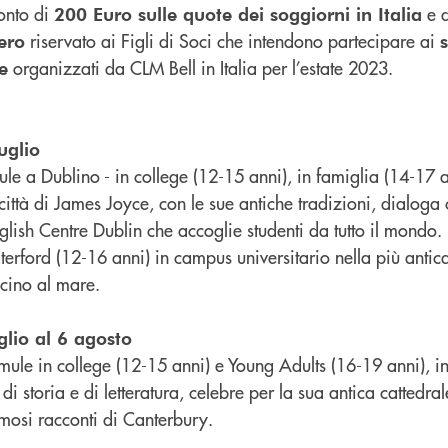
conto di
e 
200 Euro sulle quote dei soggiorni in Italia
riservato ai Figli di Soci che intendono partecipare ai
tero
organizzati da CLM Bell in Italia per l’estate 2023.
e
uglio
ule a Dublino - in college (12-15 anni), in famiglia (14-17 
 città di James Joyce, con le sue antiche tradizioni, dialoga
lish Centre Dublin che accoglie studenti da tutto il mondo.
rford (12-16 anni) in campus universitario nella più antica
icino al mare.
glio al 6 agosto
mule in college (12-15 anni) e Young Adults (16-19 anni), 
a di storia e di letteratura, celebre per la sua antica cattedr
amosi racconti di Canterbury.