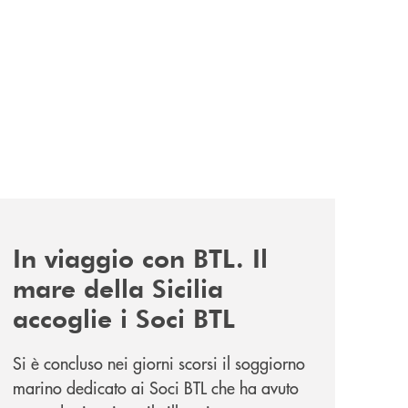
news/in-viaggio-con-btl-il-mare-della-sicilia-accoglie-i-soc
In viaggio con BTL. Il
mare della Sicilia
accoglie i Soci BTL
Si è concluso nei giorni scorsi il soggiorno
marino dedicato ai Soci BTL che ha avuto