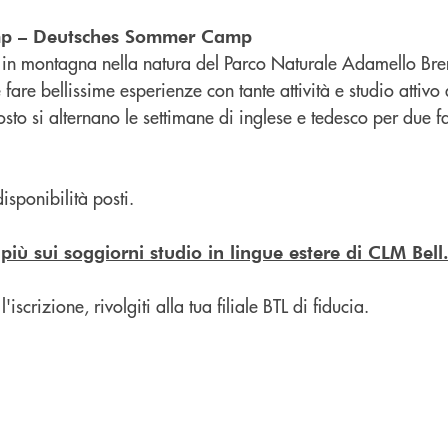
p – Deutsches Sommer Camp
 in montagna nella natura del Parco Naturale Adamello Bre
fare bellissime esperienze con tante attività e studio attivo 
to si alternano le settimane di inglese e tedesco per due f
disponibilità posti.
 più sui soggiorni studio in
lingue estere di CLM Bell
l'iscrizione, rivolgiti alla tua filiale BTL di fiducia.