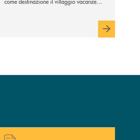
come destinazione il villaggio vacanze
Vera Club in Sicilia. Una apprezzata
occasione di socialità.
Hai bisogno di alcuni documenti ? Vai alla pagina della 