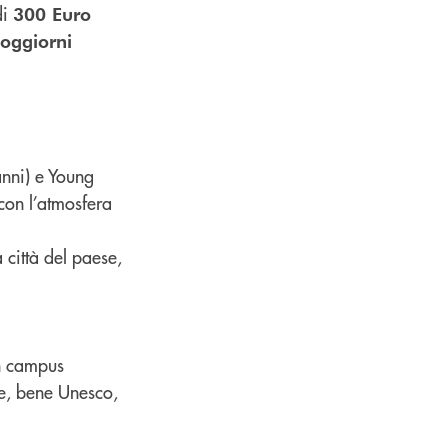
di
300 Euro
soggiorni
anni) e Young
 con l’atmosfera
 città del paese,
in campus
ale, bene Unesco,