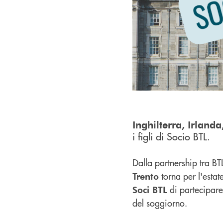
Inghilterra, Irlan
i figli di Socio BTL.
Dalla partnership tra B
torna per l'estat
Trento
di partecipare 
Soci BTL
del soggiorno.