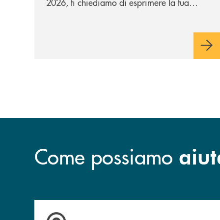
2026, ti chiediamo di esprimere la tua
opinione rispetto a due destinazioni che
abbiamo selezionato. Per votare la
destinazione preferita,
utilizza la form
qui sotto.
Come possiamo
aiut
Accedi all' elenco completo delle filiali .