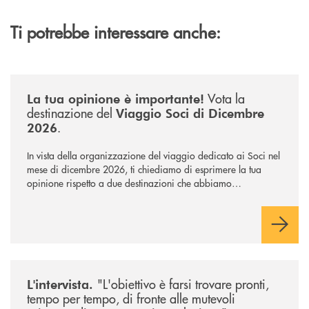
Ti potrebbe interessare anche:
/news/sondaggio-destinazione-iniziativa-soci-2026/
Vota la
La tua opinione è importante!
destinazione del
Viaggio Soci di Dicembre
.
2026
In vista della organizzazione del viaggio dedicato ai Soci nel
mese di dicembre 2026, ti chiediamo di esprimere la tua
opinione rispetto a due destinazioni che abbiamo
selezionato. Per votare la destinazione preferita,
utilizza la
form qui sotto.
/news/intervista-barbisoni/
"L'obiettivo è farsi trovare pronti,
L'intervista.
tempo per tempo, di fronte alle mutevoli