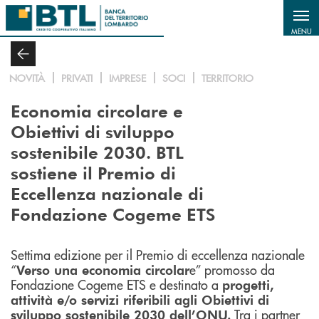
Salta al contenuto principale
MENU
NOVITÀ
PRIVATI
IMPRESE
SOCI
TERRITORIO
Economia circolare e
Obiettivi di sviluppo
sostenibile 2030. BTL
sostiene il Premio di
Eccellenza nazionale di
Fondazione Cogeme ETS
Settima edizione per il Premio di eccellenza nazionale
“
e” promosso da
Verso una economia circolar
Fondazione Cogeme ETS e destinato a
progetti,
attività e/o servizi riferibili agli Obiettivi di
Tra i partner
sviluppo sostenibile 2030 dell’ONU.