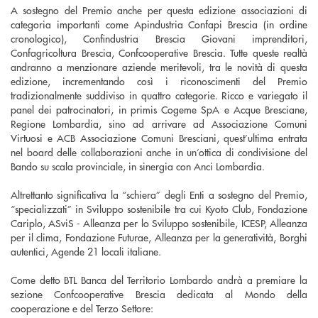
A sostegno del Premio anche per questa edizione associazioni di
categoria importanti come Apindustria Confapi Brescia (in ordine
cronologico), Confindustria Brescia Giovani imprenditori,
Confagricoltura Brescia, Confcooperative Brescia. Tutte queste realtà
andranno a menzionare aziende meritevoli, tra le novità di questa
edizione, incrementando così i riconoscimenti del Premio
tradizionalmente suddiviso in quattro categorie. Ricco e variegato il
panel dei patrocinatori, in primis Cogeme SpA e Acque Bresciane,
Regione Lombardia, sino ad arrivare ad Associazione Comuni
Virtuosi e ACB Associazione Comuni Bresciani, quest’ultima entrata
nel board delle collaborazioni anche in un’ottica di condivisione del
Bando su scala provinciale, in sinergia con Anci Lombardia.
Altrettanto significativa la “schiera” degli Enti a sostegno del Premio,
“specializzati” in Sviluppo sostenibile tra cui Kyoto Club, Fondazione
Cariplo, ASviS - Alleanza per lo Sviluppo sostenibile, ICESP, Alleanza
per il clima, Fondazione Futurae, Alleanza per la generatività, Borghi
autentici, Agende 21 locali italiane.
Come detto BTL Banca del Territorio Lombardo andrà a premiare la
sezione Confcooperative Brescia dedicata al Mondo della
cooperazione e del Terzo Settore: