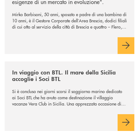
esigenze di un mercato in evoluzione".
Mirko Barbisoni, 50 anni, sposato e padre di una bambina di
10 anni, è il Gestore Corporate dell’Area Brescia, dodici filiali
di cui otto al servizio della città di Brescia e quattro – Flero,
Gussago, Padergnone e Roncadelle - del suo immediato
hinterland.
/news/in-viaggio-con-btl-il-mare-della-sicilia-accoglie-i-soci-btl/
In viaggio con BTL. Il mare della Sicilia
accoglie i Soci BTL
Si è concluso nei giorni scorsi il soggiorno marino dedicato
ai Soci BTL che ha avuto come destinazione il villaggio
vacanze Vera Club in Sicilia. Una apprezzata occasione di
socialità.