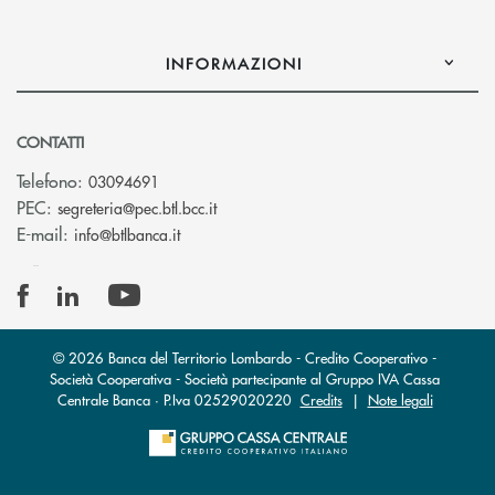
INFORMAZIONI
CONTATTI
Telefono:
03094691
(si apre l’app di posta elettronica)
PEC:
segreteria@pec.btl.bcc.it
(si apre l’app di posta elettronica)
E-mail:
info@btlbanca.it
© 2026 Banca del Territorio Lombardo - Credito Cooperativo -
Società Cooperativa - Società partecipante al Gruppo IVA Cassa
Centrale Banca · P.Iva 02529020220
Credits
|
Note legali