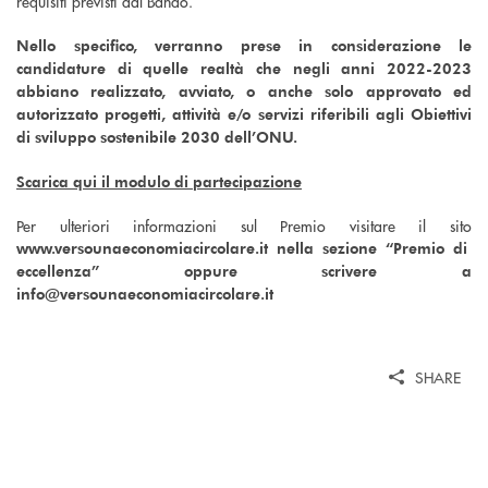
requisiti previsti dal Bando.
Nello specifico, verranno prese in considerazione le
candidature di quelle realtà che negli anni 2022-2023
abbiano realizzato, avviato, o anche solo approvato ed
autorizzato progetti, attività e/o servizi riferibili agli Obiettivi
di sviluppo sostenibile 2030 dell’ONU.
Scarica qui il modulo di partecipazione
Per ulteriori informazioni sul Premio visitare il sito
www.versounaeconomiacircolare.it nella sezione “Premio di
eccellenza” oppure scrivere a
info@versounaeconomiacircolare.it
SHARE