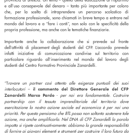
e all’uso consapevole del denaro – tanto più importante per coloro
che, per la scelta di intraprendere un percorso scolastico di
formazione professionale, sono chiamati in breve tempo a entrare nel
mondo del lavoro e a “fare i conti”, non solo con le specificità della
propria professione, ma anche con le tematiche finanziarie.
Importante anche la collaborazione che si prevede sul fronte
dell’attività di placement degli studenti del CFP. L’accordo prevede
infatti iniziative di comunicazione condivise sul territorio con
particolare riguardo all’inserimento nel mondo del lavoro degli
studenti del Centro Formativo Provinciale Zanardelli.
“T
rovare un partner così attento alle esigenze puntuali dei suoi
interlocutori
–
il commento del Direttore Generale del CFP
-
per noi era fondamentale. Costruire
Zanardelli Marco Pardo
partnership con il tessuto imprenditoriale del territorio dove
esercitazione la nostra azione sociale ed economica è per noi una
priorità. Per questo pensiamo che BTL possa non soltanto sostenere tale
azione, ma anche amplificarla. Nel DNA di CFP Zanardelli la parola
impatto si ripete continuativamente: abbiamo la grande responsabilità
di fornire ai giovani elementi e strumenti per costruire il loro futuro da