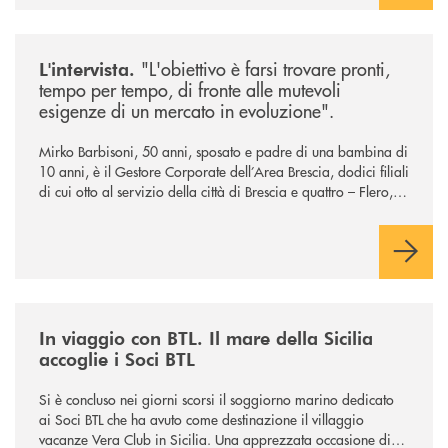
/news/intervista-barbisoni/
"L'obiettivo è farsi trovare pronti,
L'intervista.
tempo per tempo, di fronte alle mutevoli
esigenze di un mercato in evoluzione".
Mirko Barbisoni, 50 anni, sposato e padre di una bambina di
10 anni, è il Gestore Corporate dell’Area Brescia, dodici filiali
di cui otto al servizio della città di Brescia e quattro – Flero,
Gussago, Padergnone e Roncadelle - del suo immediato
hinterland.
/news/in-viaggio-con-btl-il-mare-della-sicilia-accoglie-i-soci-btl/
In viaggio con BTL. Il mare della Sicilia
accoglie i Soci BTL
Si è concluso nei giorni scorsi il soggiorno marino dedicato
ai Soci BTL che ha avuto come destinazione il villaggio
vacanze Vera Club in Sicilia. Una apprezzata occasione di