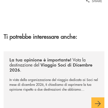
SHARE
Ti potrebbe interessare anche:
/news/sondaggio-destinazione-iniziativa-soci-2026/
Vota la
La tua opinione è importante!
destinazione del
Viaggio Soci di Dicembre
.
2026
In vista della organizzazione del viaggio dedicato ai Soci nel
mese di dicembre 2026, ti chiediamo di esprimere la tua
opinione rispetto a due destinazioni che abbiamo
selezionato. Per votare la destinazione preferita,
utilizza la
form qui sotto.