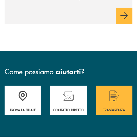
socialità.
Come possiamo
?
aiutarti
Accedi all' elenco completo delle filiali .
Hai bisogno di assistenza immediata? Contatta
Hai bisogno di alcuni
TROVA LA FILIALE
CONTATTO DIRETTO
TRASPARENZA