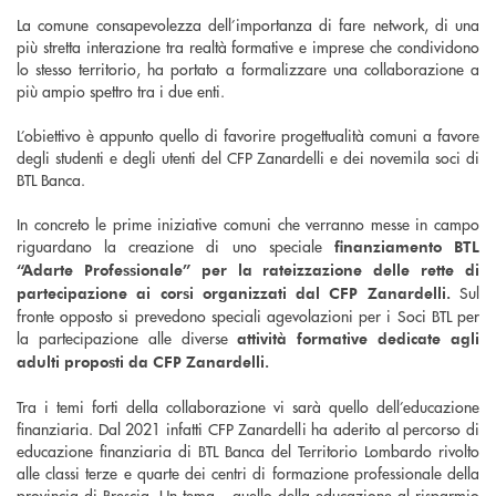
La comune consapevolezza dell’importanza di fare network, di una
più stretta interazione tra realtà formative e imprese che condividono
lo stesso territorio, ha portato a formalizzare una collaborazione a
più ampio spettro tra i due enti.
L’obiettivo è appunto quello di favorire progettualità comuni a favore
degli studenti e degli utenti del CFP Zanardelli e dei novemila soci di
BTL Banca.
In concreto le prime iniziative comuni che verranno messe in campo
riguardano la creazione di uno speciale
finanziamento BTL
“Adarte Professionale” per la rateizzazione delle rette di
Sul
partecipazione ai corsi organizzati dal CFP Zanardelli.
fronte opposto si prevedono speciali agevolazioni per i Soci BTL per
la partecipazione alle diverse
attività formative dedicate agli
adulti proposti da CFP Zanardelli.
Tra i temi forti della collaborazione vi sarà quello dell’educazione
finanziaria. Dal 2021 infatti CFP Zanardelli ha aderito al percorso di
educazione finanziaria di BTL Banca del Territorio Lombardo rivolto
alle classi terze e quarte dei centri di formazione professionale della
provincia di Brescia. Un tema – quello della educazione al risparmio