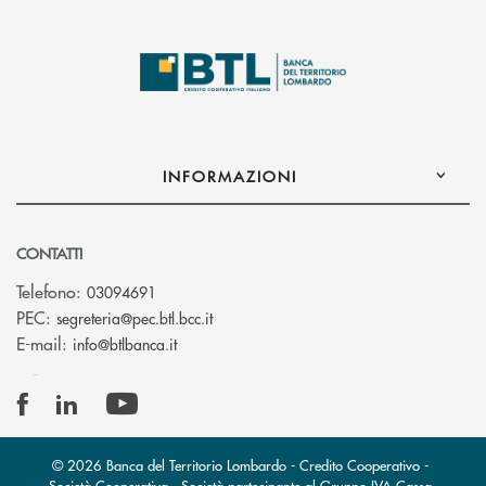
INFORMAZIONI
CONTATTI
Telefono:
03094691
(si apre l’app di posta elettronica)
PEC:
segreteria@pec.btl.bcc.it
(si apre l’app di posta elettronica)
E-mail:
info@btlbanca.it
© 2026 Banca del Territorio Lombardo - Credito Cooperativo -
Società Cooperativa - Società partecipante al Gruppo IVA Cassa