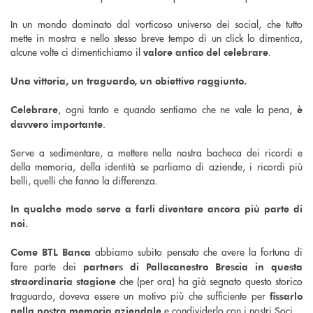
In un mondo dominato dal vorticoso universo dei social, che tutto
mette in mostra e nello stesso breve tempo di un click lo dimentica,
alcune volte ci dimentichiamo il
.
valore antico del celebrare
Una vittoria, un traguardo, un obiettivo raggiunto.
, ogni tanto e quando sentiamo che ne vale la pena,
Celebrare
è
.
davvero importante
Serve a sedimentare, a mettere nella nostra bacheca dei ricordi e
della memoria, della identità se parliamo di aziende, i ricordi più
belli, quelli che fanno la differenza.
In qualche modo serve a farli diventare ancora più parte di
noi.
abbiamo subito pensato che avere la fortuna di
Come BTL Banca
fare parte dei
partners di Pallacanestro Brescia in questa
che (per ora) ha già segnato questo storico
straordinaria stagione
traguardo, doveva essere un motivo più che sufficiente per
fissarlo
e condividerlo con i nostri Soci.
nella nostra memoria aziendale