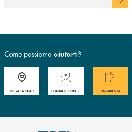
Come possiamo
?
aiutarti
Accedi all' elenco completo delle filiali .
Hai bisogno di assistenza immediata? Contatta
Hai bisogno di alcuni
TROVA LA FILIALE
CONTATTO DIRETTO
TRASPARENZA