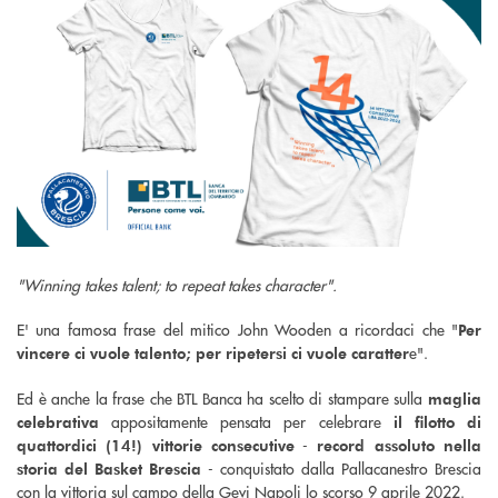
"Winning takes talent; to repeat takes character".
E' una famosa frase del mitico John Wooden a ricordaci che "
Per
e".
vincere ci vuole talento; per ripetersi ci vuole caratter
Ed è anche la frase che BTL Banca ha scelto di stampare sulla
maglia
appositamente pensata per celebrare
celebrativa
il filotto di
-
quattordici (14!) vittorie consecutive
record assoluto nella
- conquistato dalla Pallacanestro Brescia
storia del Basket Brescia
con la vittoria
sul campo della Gevi Napoli lo scorso 9 aprile 2022.