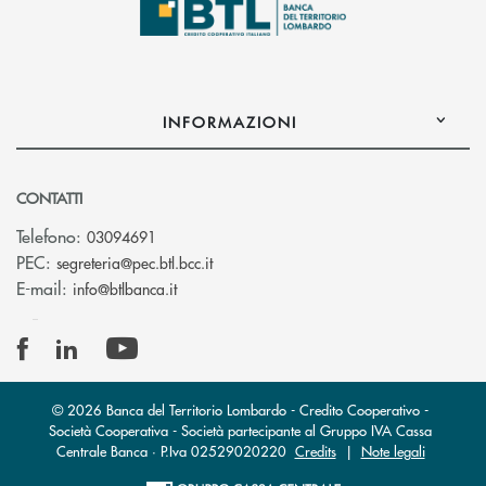
INFORMAZIONI
CONTATTI
Telefono:
03094691
(si apre l’app di posta elettronica)
PEC:
segreteria@pec.btl.bcc.it
(si apre l’app di posta elettronica)
E-mail:
info@btlbanca.it
© 2026 Banca del Territorio Lombardo - Credito Cooperativo -
Società Cooperativa - Società partecipante al Gruppo IVA Cassa
Centrale Banca · P.Iva 02529020220
Credits
|
Note legali