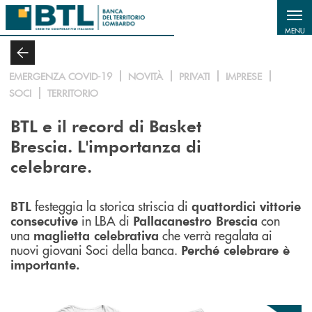
Salta al contenuto principale
MENU
EMERGENZA COVID-19
NOVITÀ
PRIVATI
IMPRESE
SOCI
TERRITORIO
BTL e il record di Basket
Brescia. L'importanza di
celebrare.
festeggia la storica striscia di
BTL
quattordici vittorie
in LBA di
con
consecutive
Pallacanestro Brescia
una
che verrà regalata ai
maglietta celebrativa
nuovi giovani Soci della banca.
Perché celebrare è
importante.