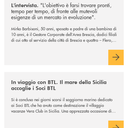
"L'obiettivo è farsi trovare pronti,
L'intervista.
tempo per tempo, di fronte alle mutevoli
esigenze di un mercato in evoluzione".
Mirko Barbisoni, 50 anni, sposato e padre di una bambina di
10 anni, è il Gestore Corporate dell’Area Brescia, dodici filiali
di cui otto al servizio della città di Brescia e quattro – Flero,
Gussago, Padergnone e Roncadelle - del suo immediato
hinterland.
/news/in-viaggio-con-btl-il-mare-della-sicilia-accoglie-i-soci-btl/
In viaggio con BTL. Il mare della Sicilia
accoglie i Soci BTL
Si è concluso nei giorni scorsi il soggiorno marino dedicato
ai Soci BTL che ha avuto come destinazione il villaggio
vacanze Vera Club in Sicilia. Una apprezzata occasione di
socialità.