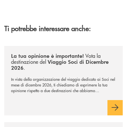
Ti potrebbe interessare anche:
/news/sondaggio-destinazione-iniziativa-soci-2026/
Vota la
La tua opinione è importante!
destinazione del
Viaggio Soci di Dicembre
.
2026
In vista della organizzazione del viaggio dedicato ai Soci nel
mese di dicembre 2026, ti chiediamo di esprimere la tua
opinione rispetto a due destinazioni che abbiamo
selezionato. Per votare la destinazione preferita,
utilizza la
form qui sotto.
/news/intervista-barbisoni/