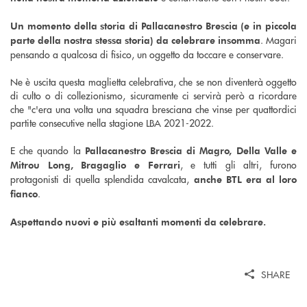
Un momento della storia di Pallacanestro Brescia (e in piccola
. Magari
parte della nostra stessa storia) da celebrare insomma
pensando a qualcosa di fisico, un oggetto da toccare e conservare.
Ne è uscita questa maglietta celebrativa, che se non diventerà oggetto
di culto o di collezionismo, sicuramente ci servirà però a ricordare
che "c'era una volta una squadra bresciana che vinse per quattordici
partite consecutive nella stagione LBA 2021-2022.
E che quando la
Pallacanestro
Brescia di Magro, Della Valle e
, e tutti gli altri, furono
Mitrou Long, Bragaglio e Ferrari
protagonisti di quella splendida cavalcata,
anche BTL era al loro
.
fianco
Aspettando nuovi e più esaltanti momenti da celebrare.
SHARE