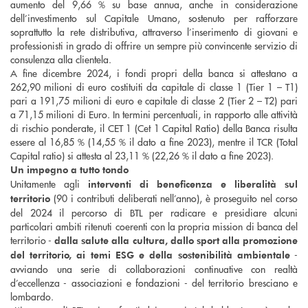
aumento del 9,66 % su base annua, anche in considerazione
dell’investimento sul Capitale Umano, sostenuto per rafforzare
soprattutto la rete distributiva, attraverso l’inserimento di giovani e
professionisti in grado di offrire un sempre più convincente servizio di
consulenza alla clientela.
A fine dicembre 2024, i fondi propri della banca si attestano a
262,90 milioni di euro costituiti da capitale di classe 1 (Tier 1 – T1)
pari a 191,75 milioni di euro e capitale di classe 2 (Tier 2 – T2) pari
a 71,15 milioni di Euro. In termini percentuali, in rapporto alle attività
di rischio ponderate, il CET 1 (Cet 1 Capital Ratio) della Banca risulta
essere al 16,85 % (14,55 % il dato a fine 2023), mentre il TCR (Total
Capital ratio) si attesta al 23,11 % (22,26 % il dato a fine 2023).
Un impegno a tutto tondo
Unitamente agli
interventi di beneficenza e liberalità sul
(90 i contributi deliberati nell’anno), è proseguito nel corso
territorio
del 2024 il percorso di BTL per radicare e presidiare alcuni
particolari ambiti ritenuti coerenti con la propria mission di banca del
territorio -
dalla salute alla cultura, dallo sport alla promozione
-
del territorio, ai temi ESG e della sostenibilità ambientale
avviando una serie di collaborazioni continuative con realtà
d’eccellenza - associazioni e fondazioni - del territorio bresciano e
lombardo.