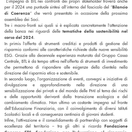
L’impegno di BTL nei confronti dei propri stakeholder troverà anche
per il 2024 una puntuale sintesi all’interno del fascicolo del “
Bilancio
” che verrà presentato in occasione della prossima
di Coerenza
assemblea dei Soci.
Tre i macro-fronti sui quali si è esplicata concretamente l’attenzione
della banca nei riguardi delle
tematiche della sostenibilità nel
.
corso del 2024
In primis l’offerta di strumenti creditizi e prodotti di gestione del
risparmio conformi alle caratteristiche richieste dalle nuove sensibilità
ESG. Grazie alla decennale esperienza maturata dal Gruppo Cassa
Centrale, BTL è da tempo attiva nell’offerta di strumenti di investimento
che permettono di rispondere alle esigenze della clientela nella
direzione del risparmio etico e sostenibile.
In secondo luogo, l’organizzazione di eventi, convegni e iniziative di
divulgazione e approfondimento nella direzione di una
sensibilizzazione dei privati e del mondo delle PMI al tema dei rischi
e delle opportunità derivanti dalla transizione ecologica e del
cambiamento climatico. Non ultimo un costante impegno sul fronte
dell’Educazione Finanziaria, con il coinvolgimento di diversi Istituti
Scolastici locali e di conseguenza centinaia di giovani studenti.
Infine, l’attivazione e il consolidamento di partnership con soggetti di
eccellenza del territorio – tra gli altri si ricorda
Fondazione