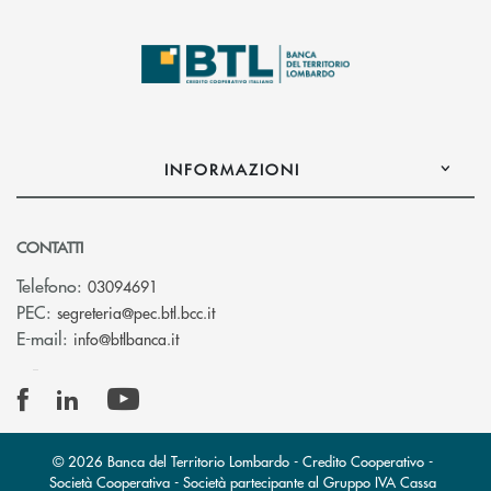
INFORMAZIONI
CONTATTI
Telefono:
03094691
(si apre l’app di posta elettronica)
PEC:
segreteria@pec.btl.bcc.it
(si apre l’app di posta elettronica)
E-mail:
info@btlbanca.it
© 2026 Banca del Territorio Lombardo - Credito Cooperativo -
Società Cooperativa - Società partecipante al Gruppo IVA Cassa