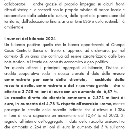
collaboratori – anche grazie al proprio impegno su alcuni fronti
ritenuti strategici e coerenti con la propria mission di banca locale e
cooperativa: dalla salute alla cultura, dallo sport alla promozione del
territorio, dall’educazione finanziaria ai temi ESG e della sostenibilità
ambientale.
I numeri del bilancio 2024
Un bilancio positivo quello che la banca appartenente al Gruppo
Cassa Centrale Banca di Trento si appresta ad archiviare, pur nel
contesto di un anno che continua ad essere caratterizzato dalle ben
note tensioni sul fronte del contesto economico e geo-politico.
Per quanto attiene i principali aggregati di bilancio, l’istituto di
credito cooperativo vede in decisa crescita il dato delle
masse
amministrate per conto della clientela, – costituite dalla
raccolta diretta, amministrata e dal risparmio gestito – che si
attesta a 3.758 milioni di euro con un aumento del 6,87 %.
La raccolta diretta da clientela ammonta a 2.373 milioni di
mentre
euro, in aumento del 4,78 % rispetto all’esercizio scorso,
prosegue la crescita della raccolta indiretta che si attesta a 1.384
milioni di euro segnando un incremento del 10,67 % sul 2023. Si
segnala all’interno dell’aggregato il dato della raccolta assicurativa
che ammonta a 264 milioni di euro in aumento del 5 % sull’anno