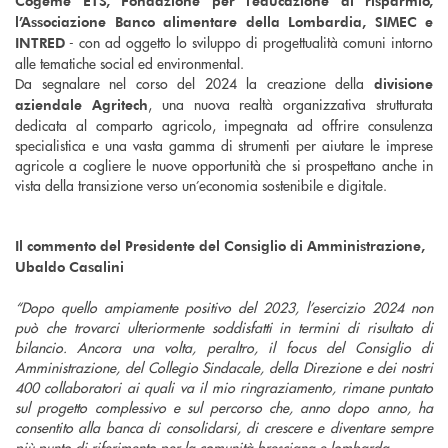
Cogeme ETS, Fondazione per l’educazione al risparmio,
l’Associazione Banco alimentare della Lombardia, SIMEC e
- con ad oggetto lo sviluppo di progettualità comuni intorno
INTRED
alle tematiche social ed environmental.
Da segnalare nel corso del 2024 la creazione della
divisione
, una nuova realtà organizzativa strutturata
aziendale Agritech
dedicata al comparto agricolo, impegnata ad offrire consulenza
specialistica e una vasta gamma di strumenti per aiutare le imprese
agricole a cogliere le nuove opportunità che si prospettano anche in
vista della transizione verso un’economia sostenibile e digitale.
Il commento del Presidente del Consiglio di Amministrazione,
Ubaldo Casalini
“Dopo quello ampiamente positivo del 2023, l’esercizio 2024 non
può che trovarci ulteriormente soddisfatti in termini di risultato di
bilancio. Ancora una volta, peraltro, il focus del Consiglio di
Amministrazione, del Collegio Sindacale, della Direzione e dei nostri
400 collaboratori ai quali va il mio ringraziamento, rimane puntato
sul progetto complessivo e sul percorso che, anno dopo anno, ha
consentito alla banca di consolidarsi, di crescere e diventare sempre
più punto di riferimento per la comunità bresciana e lombarda.