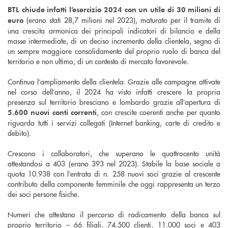
BTL chiude infatti l’esercizio 2024 con un utile di 30 milioni di
(erano stati 28,7 milioni nel 2023), maturato per il tramite di
euro
una crescita armonica dei principali indicatori di bilancio e della
masse intermediate, di un deciso incremento della clientela, segno di
un sempre maggiore consolidamento del proprio ruolo di banca del
territorio e non ultimo, di un contesto di mercato favorevole.
Continua l’ampliamento della clientela. Grazie alle campagne attivate
nel corso dell’anno, il 2024 ha visto infatti crescere la propria
presenza sul territorio bresciano e lombardo grazie all’apertura di
, con crescite coerenti anche per quanto
5.600 nuovi conti correnti
riguarda tutti i servizi collegati (Internet banking, carte di credito e
debito).
Crescono i collaboratori, che superano le quattrocento unità
attestandosi a 403 (erano 393 nel 2023). Stabile la base sociale a
quota 10.938 con l’entrata di n. 258 nuovi soci grazie al crescente
contributo della componente femminile che oggi rappresenta un terzo
dei soci persone fisiche.
Numeri che attestano il percorso di radicamento della banca sul
proprio territorio – 66 filiali, 74.500 clienti, 11.000 soci e 403