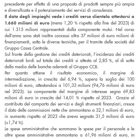
precedente per effetto di una proposta di prodotti sempre più ampia
e diversificata e il potenziamento dei servizi di consulenza.
Il dato degli impieghi vede i crediti verso clientela attestarsi a
(meno 1,20 % rispetto alla fine del 2023) di
1.660 milioni di euro
cui 1.315 milioni rappresentati dalla componente mutui. Nel corso
dell’anno sono stati inoltre concessi oltre 37 milioni di euro milioni di
finanziamenti, sotto le diverse tecniche, per il tramite delle società del
Gruppo Cassa Centrale.
Sul fronte della gestione dei crediti deteriorati, l’incidenza dei crediti
deteriorati lordi sul totale dei crediti si attesta al 2,85 %, al di sotto
della media delle banche aderenti al Gruppo CCB.
Per quanto attiene il risultato economico, il margine di
intermediazione, in crescita del 6,94 %, supera la soglia dei 100
milioni di euro, attestandosi a 101,33 milioni (94,76 milioni di euro
nel 2023). La componente del margine di interesse segna 69,83
milioni di euro in crescita del 14,01 % rispetto al 2023. Grazie al
contributo del comparto dei servizi e degli strumenti finanziari, cresce
il dato delle commissioni nette che ammontano a 32,1 milioni di euro,
in aumento rispetto al 2023 che aveva segnato 31,5 milioni di euro
(+1,74 %).
Le spese amministrative che sommano le spese per il personale e le
altre spese amministrative ammontano a 61,96 milioni di euro, in