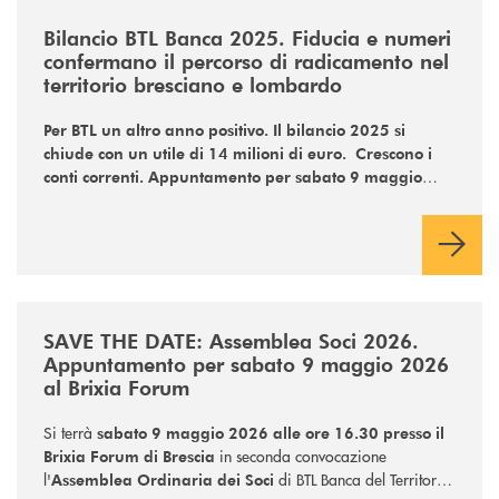
/news/bilancio-btl-banca-2025-fiducia-e-numeri-confermano-il-percors
Bilancio BTL Banca 2025. Fiducia e numeri
confermano il percorso di radicamento nel
territorio bresciano e lombardo
Per BTL un altro anno positivo. Il bilancio 2025 si
chiude con un utile di 14 milioni di euro. Crescono i
conti correnti. Appuntamento per sabato 9 maggio
2026 al Brixia Forum per l’Assemblea Ordinaria.
/news/assemblea-soci-2026-appuntamento-per-sabato-9-maggio-2026-
SAVE THE DATE: Assemblea Soci 2026.
Appuntamento per sabato 9 maggio 2026
al Brixia Forum
Si terrà
sabato 9 maggio 2026 alle ore 16.30 presso il
in seconda convocazione
Brixia Forum di Brescia
l'
di BTL Banca del Territorio
Assemblea Ordinaria dei Soci