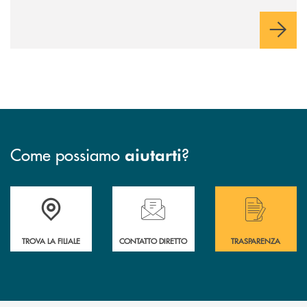
Lombardo. Al termine dei lavori assembleari, la
cena sociale
e lo spettacolo del comico bresciano
.
Vincenzo Regis
Iscrizioni in filiale.
Come possiamo
?
aiutarti
Accedi all' elenco completo delle filiali .
Hai bisogno di assistenza immediata? Contatta
Hai bisogno di alcuni
TROVA LA FILIALE
CONTATTO DIRETTO
TRASPARENZA