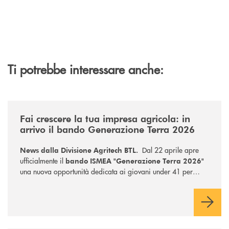
Ti potrebbe interessare anche:
/news/news-dalla-divisione-agritech-btl-fai-crescere-la-tua-impresa-ag
Fai crescere la tua impresa agricola: in
arrivo il bando Generazione Terra 2026
Dal 22 aprile apre
News dalla Divisione Agritech BTL.
ufficialmente il
bando ISMEA "Generazione Terra 2026"
una nuova opportunità dedicata ai giovani under 41 per
finanziare fino al 100% l'acquisto di nuovi fondi agricoli, con
condizioni agevolate e premi di insediamento per le start-up.