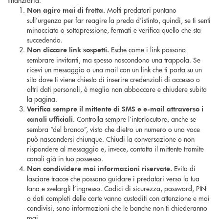
Molti predatori puntano
Non agire mai di fretta.
sull’urgenza per far reagire la preda d’istinto, quindi, se ti senti
minacciato o sottopressione, fermati e verifica quello che sta
succedendo.
Esche come i link possono
Non cliccare link sospetti.
sembrare invitanti, ma spesso nascondono una trappola. Se
ricevi un messaggio o una mail con un link che ti porta su un
sito dove ti viene chiesto di inserire credenziali di accesso o
altri dati personali, è meglio non abboccare e chiudere subito
la pagina.
Verifica sempre il mittente di SMS e e-mail attraverso i
Controlla sempre l’interlocutore, anche se
canali ufficiali.
sembra “del branco”, visto che dietro un numero o una voce
può nascondersi chiunque. Chiudi la conversazione o non
rispondere al messaggio e, invece, contatta il mittente tramite
canali già in tuo possesso.
Evita di
Non condividere mai informazioni riservate.
lasciare tracce che possano guidare i predatori verso la tua
tana e svelargli l’ingresso. Codici di sicurezza, password, PIN
o dati completi delle carte vanno custoditi con attenzione e mai
condivisi, sono informazioni che le banche non ti chiederanno
mai.