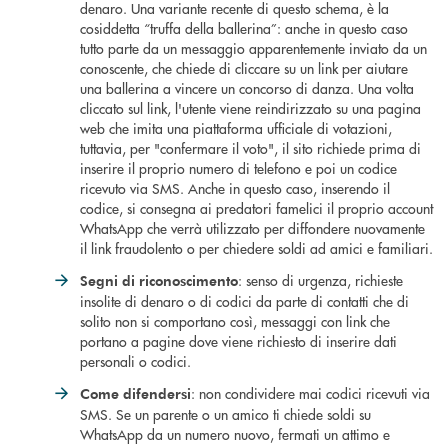
denaro. Una variante recente di questo schema, è la
cosiddetta “truffa della ballerina”: anche in questo caso
tutto parte da un messaggio apparentemente inviato da un
conoscente, che chiede di cliccare su un link per aiutare
una ballerina a vincere un concorso di danza. Una volta
cliccato sul link, l'utente viene reindirizzato su una pagina
web che imita una piattaforma ufficiale di votazioni,
tuttavia, per "confermare il voto", il sito richiede prima di
inserire il proprio numero di telefono e poi un codice
ricevuto via SMS. Anche in questo caso, inserendo il
codice, si consegna ai predatori famelici il proprio account
WhatsApp che verrà utilizzato per diffondere nuovamente
il link fraudolento o per chiedere soldi ad amici e familiari.
: senso di urgenza, richieste
Segni di riconoscimento
insolite di denaro o di codici da parte di contatti che di
solito non si comportano così, messaggi con link che
portano a pagine dove viene richiesto di inserire dati
personali o codici.
: non condividere mai codici ricevuti via
Come difendersi
SMS. Se un parente o un amico ti chiede soldi su
WhatsApp da un numero nuovo, fermati un attimo e