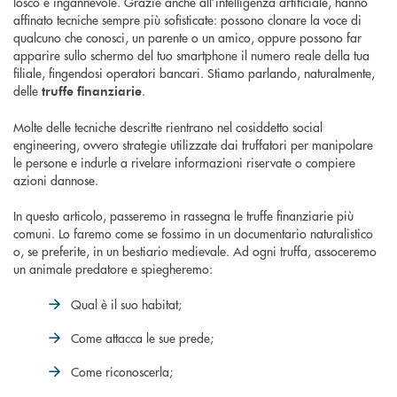
losco e ingannevole. Grazie anche all’intelligenza artificiale, hanno
affinato tecniche sempre più sofisticate: possono clonare la voce di
qualcuno che conosci, un parente o un amico, oppure possono far
apparire sullo schermo del tuo smartphone il numero reale della tua
filiale, fingendosi operatori bancari. Stiamo parlando, naturalmente,
delle
.
truffe finanziarie
Molte delle tecniche descritte rientrano nel cosiddetto social
engineering, ovvero strategie utilizzate dai truffatori per manipolare
le persone e indurle a rivelare informazioni riservate o compiere
azioni dannose.
In questo articolo, passeremo in rassegna le truffe finanziarie più
comuni. Lo faremo come se fossimo in un documentario naturalistico
o, se preferite, in un bestiario medievale. Ad ogni truffa, assoceremo
un animale predatore e spiegheremo:
Qual è il suo habitat;
Come attacca le sue prede;
Come riconoscerla;