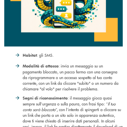
: gli SMS.
Habitat
: invia un messaggio su un
Modalità di attacco
pagamento bloccato, un pacco fermo con una consegna
da riprogrammare o un accesso sospetto al tuo conto
corrente, con un link da cliccare "subito" o un numero da
chiamare "al volo" per risolvere il problema.
: il messaggio gioca quasi
Segni di riconoscimento
sempre sull’urgenza o sulla paura, con frasi tipo: “
Il tuo
conto sarà bloccato
”, con l’intento di spingerti a cliccare su
un link che porta a un sito solo in apparenza autentico,
dove ti viene chiesto di inserire dati personali. In alcuni
casi, invece, il link fa partire direttamente il download di un