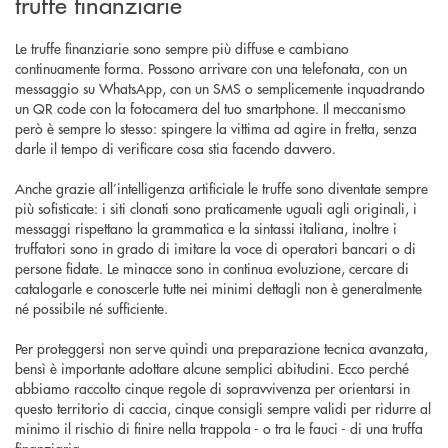
truffe finanziarie
Le truffe finanziarie sono sempre più diffuse e cambiano
continuamente forma. Possono arrivare con una telefonata, con un
messaggio su WhatsApp, con un SMS o semplicemente inquadrando
un QR code con la fotocamera del tuo smartphone. Il meccanismo
però è sempre lo stesso: spingere la vittima ad agire in fretta, senza
darle il tempo di verificare cosa stia facendo davvero.
Anche grazie all’intelligenza artificiale le truffe sono diventate sempre
più sofisticate: i siti clonati sono praticamente uguali agli originali, i
messaggi rispettano la grammatica e la sintassi italiana, inoltre i
truffatori sono in grado di imitare la voce di operatori bancari o di
persone fidate. Le minacce sono in continua evoluzione, cercare di
catalogarle e conoscerle tutte nei minimi dettagli non è generalmente
né possibile né sufficiente.
Per proteggersi non serve quindi una preparazione tecnica avanzata,
bensì è importante adottare alcune semplici abitudini. Ecco perché
abbiamo raccolto cinque regole di sopravvivenza per orientarsi in
questo territorio di caccia, cinque consigli sempre validi per ridurre al
minimo il rischio di finire nella trappola - o tra le fauci - di una truffa
finanziaria.