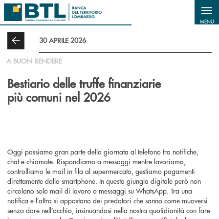
Salta al contenuto principale
MENU
30 APRILE 2026
A BUON RENDERE
Bestiario delle truffe finanziarie
più comuni nel 2026
Oggi passiamo gran parte della giornata al telefono tra notifiche,
chat e chiamate. Rispondiamo a messaggi mentre lavoriamo,
controlliamo le mail in fila al supermercato, gestiamo pagamenti
direttamente dallo smartphone. In questa giungla digitale però non
circolano solo mail di lavoro o messaggi su WhatsApp. Tra una
notifica e l’altra si appostano dei predatori che sanno come muoversi
senza dare nell’occhio, insinuandosi nella nostra quotidianità con fare