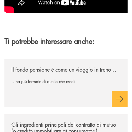
Ti potrebbe interessare anche:
/news/il-fondo-pensione-e-come-un-viaggio-in-treno/
Il fondo pensione è come un viaggio in treno…
…ha più fermate di quello che credi
/news/gli-ingredienti-principali-del-contratto-di-mutuo-o-credito-immob
Gli ingredienti principali del contratto di mutuo
(o credito immobiliare ai consumatori)