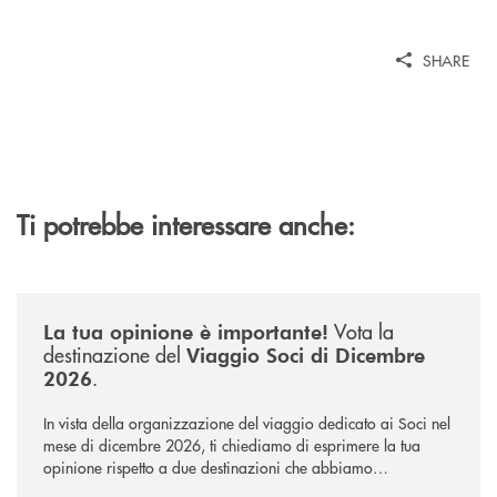
SHARE
Ti potrebbe interessare anche:
/news/sondaggio-destinazione-iniziativa-soci-2026/
Vota la
La tua opinione è importante!
destinazione del
Viaggio Soci di Dicembre
.
2026
In vista della organizzazione del viaggio dedicato ai Soci nel
mese di dicembre 2026, ti chiediamo di esprimere la tua
opinione rispetto a due destinazioni che abbiamo
selezionato. Per votare la destinazione preferita,
utilizza la