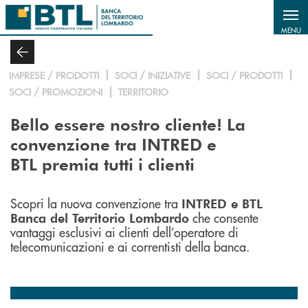
Salta al contenuto principale
MENU
IMPRESE / PRODOTTI
SOCI / INIZIATIVE
SOCI / PRODOTTI
SOCI / PROMOZIONI
TERRITORIO
Bello essere nostro cliente! La
convenzione tra INTRED e
BTL premia tutti i clienti
Scopri la nuova convenzione tra
INTRED e BTL
che consente
Banca del Territorio Lombardo
vantaggi esclusivi ai clienti dell’operatore di
telecomunicazioni e ai correntisti della banca.