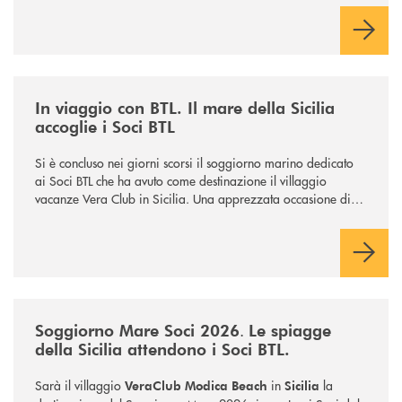
form qui sotto.
/news/in-viaggio-con-btl-il-mare-della-sicilia-accoglie-i-soci-btl/
In viaggio con BTL. Il mare della Sicilia
accoglie i Soci BTL
Si è concluso nei giorni scorsi il soggiorno marino dedicato
ai Soci BTL che ha avuto come destinazione il villaggio
vacanze Vera Club in Sicilia. Una apprezzata occasione di
socialità.
/news/soggiorno-mare-socio-2026/
.
Soggiorno Mare Soci 2026
Le spiagge
della Sicilia attendono i Soci BTL.
Sarà il villaggio
in
la
VeraClub Modica Beach
Sicilia