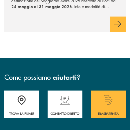
destinazione del Soggiorno Mare 2026 riservato ai Soci dal
. Info e modalità di
24 maggio al 31 maggio 2026
iscrizione presso tutte le filiali BTL.
Come possiamo
?
aiutarti
Accedi all' elenco completo delle filiali .
Hai bisogno di assistenza immediata? Contatta
Hai bisogno di alcuni
TROVA LA FILIALE
CONTATTO DIRETTO
TRASPARENZA