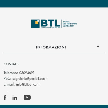
INFORMAZIONI
CONTATTI
Telefono:
03094691
(si apre l’app di posta elettronica)
PEC:
segreteria@pec.btl.bcc.it
(si apre l’app di posta elettronica)
E-mail:
info@btlbanca.it