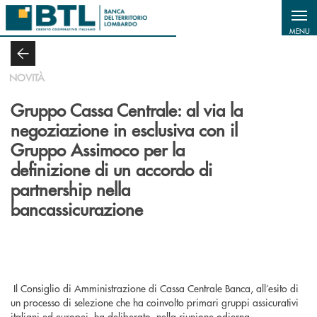
Salta al contenuto principale
MENU
NOVITÀ
Gruppo Cassa Centrale: al via la
negoziazione in esclusiva con il
Gruppo Assimoco per la
definizione di un accordo di
partnership nella
bancassicurazione
Il Consiglio di Amministrazione di Cassa Centrale Banca, all’esito di
un processo di selezione che ha coinvolto primari gruppi assicurativi
italiani ed europei, ha deliberato, nella riunione odierna,