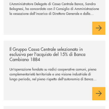
L’Amministratore Delegato di Cassa Centrale Banca, Sandro
Bolognesi, ha concordato con il Consiglio di Amministrazione
la cessazione dall’incarico di Direttore Generale e dalla
carica di Amministratore Delegato.
Il Gruppo, sotto la guida dell’Amministratore Delegato, e con
il contributo determinante delle Banche di Credito
Cooperativo Socie ha raggiunto una dimensione di vertice nel
panorama bancario italiano.
/news/il-gruppo-cassa-centrale-selezionato-in-esclusiva-per-lacquisto
Il Gruppo Cassa Centrale selezionato in
esclusiva per l'acquisto del 15% di Banca
Cambiano 1884
Un'operazione fondata su radici cooperative comuni, piena
complementarietà territoriale e una visione industriale di
lungo periodo, nel pieno rispetto dell'autonomia di Banca
Cambiano. Nei prossimi giorni verrà avviato il periodo di
negoziazione esclusiva per la finalizzazione dell’operazione.
/news/cassa-centrale-banca-avvia-la-seconda-elite-lounge-con-imprese-