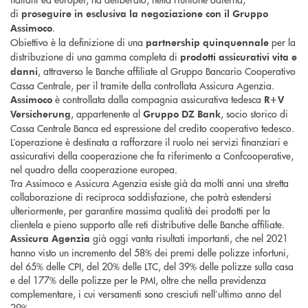
di
proseguire in esclusiva la negoziazione con il Gruppo
.
Assimoco
Obiettivo è la definizione di una
per la
partnership quinquennale
distribuzione di una gamma completa di
prodotti assicurativi vita e
, attraverso le Banche affiliate al Gruppo Bancario Cooperativo
danni
Cassa Centrale, per il tramite della controllata Assicura Agenzia.
è controllata dalla compagnia assicurativa tedesca
Assimoco
R+V
, appartenente al
, socio storico di
Versicherung
Gruppo DZ Bank
Cassa Centrale Banca ed espressione del credito cooperativo tedesco.
L’operazione è destinata a rafforzare il ruolo nei servizi finanziari e
assicurativi della cooperazione che fa riferimento a Confcooperative,
nel quadro della cooperazione europea.
Tra Assimoco e Assicura Agenzia esiste già da molti anni una stretta
collaborazione di reciproca soddisfazione, che potrà estendersi
ulteriormente, per garantire massima qualità dei prodotti per la
clientela e pieno supporto alle reti distributive delle Banche affiliate.
già oggi vanta risultati importanti, che nel 2021
Assicura Agenzia
hanno visto un incremento del 58% dei premi delle polizze infortuni,
del 65% delle CPI, del 20% delle LTC, del 39% delle polizze sulla casa
e del 177% delle polizze per le PMI, oltre che nella previdenza
complementare, i cui versamenti sono cresciuti nell’ultimo anno del
29%.