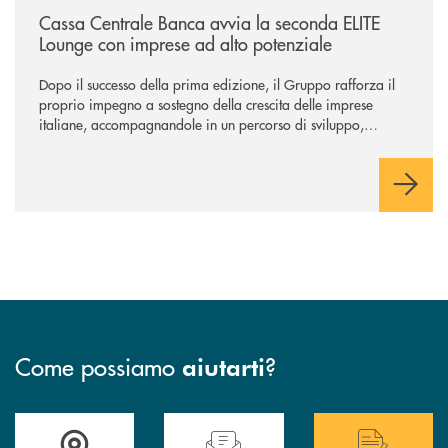
Cassa Centrale Banca avvia la seconda ELITE
Lounge con imprese ad alto potenziale
Dopo il successo della prima edizione, il Gruppo rafforza il
proprio impegno a sostegno della crescita delle imprese
italiane, accompagnandole in un percorso di sviluppo,
innovazione e accesso ai mercati dei capitali.
Come possiamo
?
aiutarti
Accedi all' elenco completo delle filiali .
Hai bisogno di assistenza immediata? Contatta
Hai bisogno di alcuni