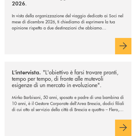
.
2026
In vista della organizzazione del viaggio dedicato ai Soci nel
mese di dicembre 2026, ti chiediamo di esprimere la tua
opinione rispetto a due destinazioni che abbiamo
selezionato. Per votare la destinazione preferita,
utilizza la
form qui sotto.
/news/intervista-barbisoni/
"L'obiettivo è farsi trovare pronti,
L'intervista.
tempo per tempo, di fronte alle mutevoli
esigenze di un mercato in evoluzione".
Mirko Barbisoni, 50 anni, sposato e padre di una bambina di
10 anni, è il Gestore Corporate dell’Area Brescia, dodici filiali
di cui otto al servizio della città di Brescia e quattro – Flero,
Gussago, Padergnone e Roncadelle - del suo immediato
hinterland.