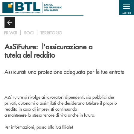
Salta al contenuto principale
MENU
PRIVATI
SOCI
TERRITORIO
AsSìFuture: l'assicurazione a
tutela del reddito
Assicurati una protezione adeguata per le tue entrate
AsSìFuture si rivolge ai lavoratori dipendenti, sia pubblici che
privati, autonomi o assimilati che desiderano tutelare il proprio
reddito in caso di imprevisti continuando
a mantenere lo stesso tenore di vita anche in futuro.
Per informazioni, passa alla tua filiale!