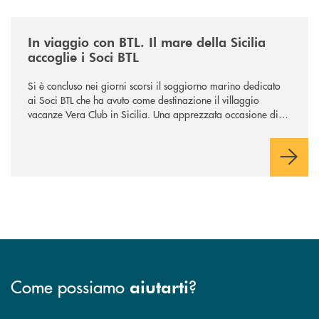
/news/in-viaggio-con-btl-il-mare-della-sicilia-accoglie-i-soci-btl/
In viaggio con BTL. Il mare della Sicilia
accoglie i Soci BTL
Si è concluso nei giorni scorsi il soggiorno marino dedicato
ai Soci BTL che ha avuto come destinazione il villaggio
vacanze Vera Club in Sicilia. Una apprezzata occasione di
socialità.
Come possiamo
?
aiutarti