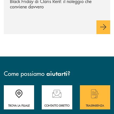
Black Friday di Claris Rent: il noleggio che
conviene davvero
Come possiamo
?
aiutarti
Accedi all' elenco completo delle filiali .
Hai bisogno di assistenza immediata? Contatta
Hai bisogno di alcuni
TROVA LA FILIALE
CONTATTO DIRETTO
TRASPARENZA