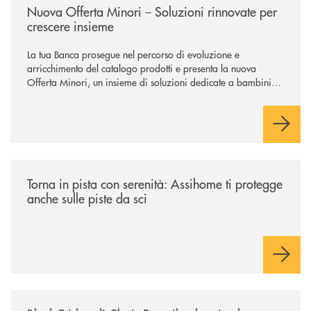
Nuova Offerta Minori – Soluzioni rinnovate per
crescere insieme
La tua Banca prosegue nel percorso di evoluzione e
arricchimento del catalogo prodotti e presenta la nuova
Offerta Minori, un insieme di soluzioni dedicate a bambini e
ragazzi da 0 a 18 anni, pensate per supportarli nello
sviluppo di una relazione consapevole con il denaro, sempre
con la guida dei genitori e della banca.
/news/torna-in-pista-con-serenita-assihome-ti-protegge-anche-sulle-pist
Torna in pista con serenità: Assihome ti protegge
anche sulle piste da sci
/news/black-friday-di-claris-rent-il-noleggio-che-conviene-davvero/