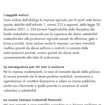
I soggetti esclusi
Sono escluse dall'obbligo le imprese agricole, per le quali resta fermo
quanto stabilito dall'articolo 1, commi 515 e seguenti, della legge 30
dicembre 2021, n. 234 (ovvero l’applicabilità della disciplina del
fondo mutualistico nazionale per la copertura dei danni catastrofali
meteoclimatici alle produzioni agricole causati da alluvione, gelo o
brina e siccità). Sono escluse anche le imprese i cui beni immobili
risultino gravati da abuso edilizio o costruiti in carenza delle
autorizzazioni previste, ovvero gravati da abuso sorto
successivamente alla data di costruzione.
Le conseguenze per chi non si assicura
Per le imprese inadempienti, in caso di mancata stipula della polizza,
la norma prevede che le stesse perdano contributi, sovvenzioni o
agevolazioni di carattere finanziario a valere su risorse pubbliche,
anche con riferimento a quelle previste in occasione di eventi
calamitosi e catastrofali.
La nuova Sezione Catastrofi Naturali
Hai mai pensato a cosa potrebbe succedere se si dovesse verificare un