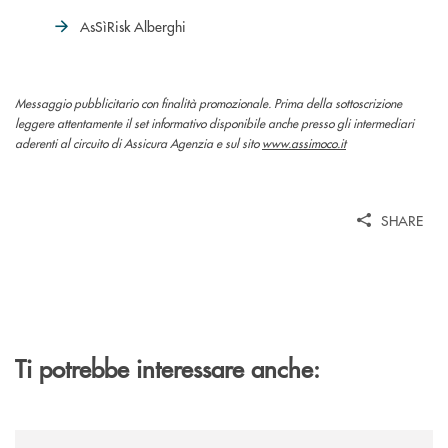
AsSìRisk Alberghi
Messaggio pubblicitario con finalità promozionale. Prima della sottoscrizione
leggere attentamente il set informativo disponibile anche presso gli intermediari
aderenti al circuito di Assicura Agenzia e sul sito
www.assimoco.it
SHARE
Ti potrebbe interessare anche:
/news/nuova-offerta-minori-soluzioni-rinnovate-per-crescere-insieme/