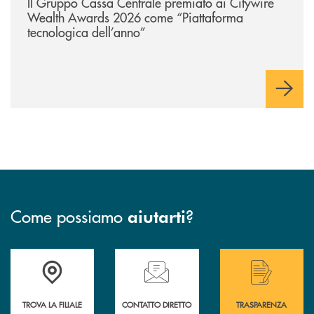
Il Gruppo Cassa Centrale premiato ai Citywire
Wealth Awards 2026 come “Piattaforma
tecnologica dell’anno”
Come possiamo
?
aiutarti
Accedi all' elenco completo delle filiali .
Hai bisogno di assistenza immediata? Contatta
Hai bisogno di alcuni
TROVA LA FILIALE
CONTATTO DIRETTO
TRASPARENZA