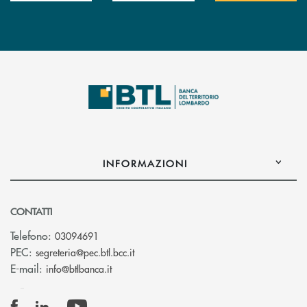
INFORMAZIONI
CONTATTI
Telefono:
03094691
(si apre l’app di posta elettronica)
PEC:
segreteria@pec.btl.bcc.it
(si apre l’app di posta elettronica)
E-mail:
info@btlbanca.it