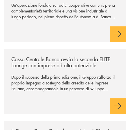
Un'operazione fondata su radici cooperative comuni, piena
complementarietà territoriale e una visione industriale di
lungo periodo, nel pieno rispetto dell'autonomia di Banca
Cambiano. Nei prossimi giorni verrà avviato il periodo di
negoziazione esclusiva per la finalizzazione dell’operazione.
/news/cassa-centrale-banca-avvia-la-seconda-elite-lounge-con-imprese-
Cassa Centrale Banca avvia la seconda ELITE
Lounge con imprese ad alto potenziale
Dopo il successo della prima edizione, il Gruppo rafforza il
proprio impegno a sostegno della crescita delle imprese
italiane, accompagnandole in un percorso di sviluppo,
innovazione e accesso ai mercati dei capitali.
/news/il-gruppo-cassa-centrale-premiato-ai-citywire-wealth-awards-20