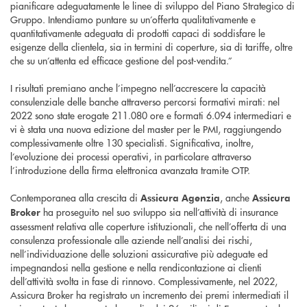
pianificare adeguatamente le linee di sviluppo del Piano Strategico di
Gruppo. Intendiamo puntare su un’offerta qualitativamente e
quantitativamente adeguata di prodotti capaci di soddisfare le
esigenze della clientela, sia in termini di coperture, sia di tariffe, oltre
che su un’attenta ed efficace gestione del post-vendita.”
I risultati premiano anche l’impegno nell’accrescere la capacità
consulenziale delle banche attraverso percorsi formativi mirati: nel
2022 sono state erogate 211.080 ore e formati 6.094 intermediari e
vi è stata una nuova edizione del master per le PMI, raggiungendo
complessivamente oltre 130 specialisti. Significativa, inoltre,
l’evoluzione dei processi operativi, in particolare attraverso
l’introduzione della firma elettronica avanzata tramite OTP.
Contemporanea alla crescita di
, anche
Assicura Agenzia
Assicura
ha proseguito nel suo sviluppo sia nell’attività di insurance
Broker
assessment relativa alle coperture istituzionali, che nell’offerta di una
consulenza professionale alle aziende nell’analisi dei rischi,
nell’individuazione delle soluzioni assicurative più adeguate ed
impegnandosi nella gestione e nella rendicontazione ai clienti
dell’attività svolta in fase di rinnovo. Complessivamente, nel 2022,
Assicura Broker ha registrato un incremento dei premi intermediati il