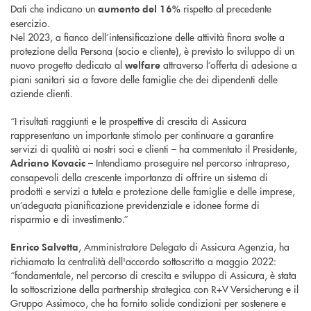
Dati che indicano un
rispetto al precedente
aumento del 16%
esercizio.
Nel 2023, a fianco dell’intensificazione delle attività finora svolte a
protezione della Persona (socio e cliente), è previsto lo sviluppo di un
nuovo progetto dedicato al
attraverso l’offerta di adesione a
welfare
piani sanitari sia a favore delle famiglie che dei dipendenti delle
aziende clienti.
“I risultati raggiunti e le prospettive di crescita di Assicura
rappresentano un importante stimolo per continuare a garantire
servizi di qualità ai nostri soci e clienti – ha commentato il Presidente,
– Intendiamo proseguire nel percorso intrapreso,
Adriano Kovacic
consapevoli della crescente importanza di offrire un sistema di
prodotti e servizi a tutela e protezione delle famiglie e delle imprese,
un’adeguata pianificazione previdenziale e idonee forme di
risparmio e di investimento.”
, Amministratore Delegato di Assicura Agenzia, ha
Enrico Salvetta
richiamato la centralità dell'accordo sottoscritto a maggio 2022:
“fondamentale, nel percorso di crescita e sviluppo di Assicura, è stata
la sottoscrizione della partnership strategica con R+V Versicherung e il
Gruppo Assimoco, che ha fornito solide condizioni per sostenere e