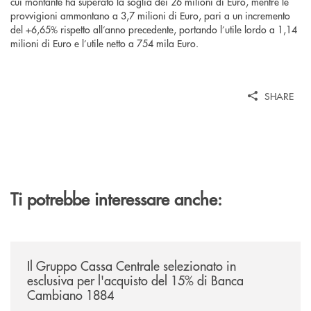
cui montante ha superato la soglia dei 26 milioni di Euro, mentre le
provvigioni ammontano a 3,7 milioni di Euro, pari a un incremento
del +6,65% rispetto all’anno precedente, portando l’utile lordo a 1,14
milioni di Euro e l’utile netto a 754 mila Euro.
SHARE
Ti potrebbe interessare anche:
/news/il-gruppo-cassa-centrale-selezionato-in-esclusiva-per-lacquisto
Il Gruppo Cassa Centrale selezionato in
esclusiva per l'acquisto del 15% di Banca
Cambiano 1884