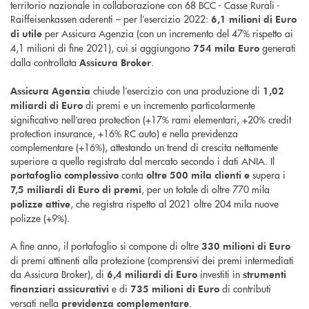
territorio nazionale in collaborazione con 68 BCC - Casse Rurali -
Raiffeisenkassen aderenti – per l’esercizio 2022:
6,1 milioni di Euro
per Assicura Agenzia (con un incremento del 47% rispetto ai
di utile
4,1 milioni di fine 2021), cui si aggiungono
generati
754 mila Euro
dalla controllata
.
Assicura Broker
chiude l’esercizio con una produzione di
Assicura Agenzia
1,02
di premi e un incremento particolarmente
miliardi di Euro
significativo nell’area protection (+17% rami elementari, +20% credit
protection insurance, +16% RC auto) e nella previdenza
complementare (+16%), attestando un trend di crescita nettamente
superiore a quello registrato dal mercato secondo i dati ANIA. Il
conta
supera i
portafoglio complessivo
oltre 500 mila clienti e
, per un totale di oltre 770 mila
7,5 miliardi di Euro di premi
, che registra rispetto al 2021 oltre 204 mila nuove
polizze attive
polizze (+9%).
A fine anno, il portafoglio si compone di oltre
330 milioni di Euro
di premi attinenti alla protezione (comprensivi dei premi intermediati
da Assicura Broker), di
investiti in
6,4 miliardi di Euro
strumenti
e di
di contributi
finanziari assicurativi
735 milioni di Euro
versati nella
.
previdenza complementare