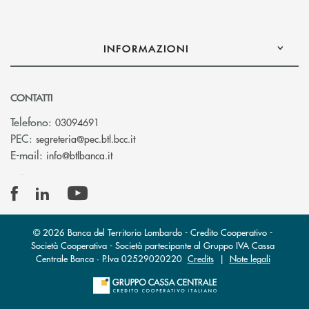
INFORMAZIONI
CONTATTI
Telefono:
03094691
(si apre l’app di posta elettronica)
PEC:
segreteria@pec.btl.bcc.it
(si apre l’app di posta elettronica)
E-mail:
info@btlbanca.it
© 2026 Banca del Territorio Lombardo - Credito Cooperativo -
Società Cooperativa - Società partecipante al Gruppo IVA Cassa
Centrale Banca · P.Iva 02529020220
Credits
|
Note legali