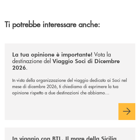
Ti potrebbe interessare anche:
/news/sondaggio-destinazione-iniziativa-soci-2026/
Vota la
La tua opinione è importante!
destinazione del
Viaggio Soci di Dicembre
.
2026
In vista della organizzazione del viaggio dedicato ai Soci nel
mese di dicembre 2026, ti chiediamo di esprimere la tua
opinione rispetto a due destinazioni che abbiamo
selezionato. Per votare la destinazione preferita,
utilizza la
form qui sotto.
/news/in-viaggio-con-btl-il-mare-della-sicilia-accoglie-i-soci-btl/
In viaggio con BTL. Il mare della Sicilia