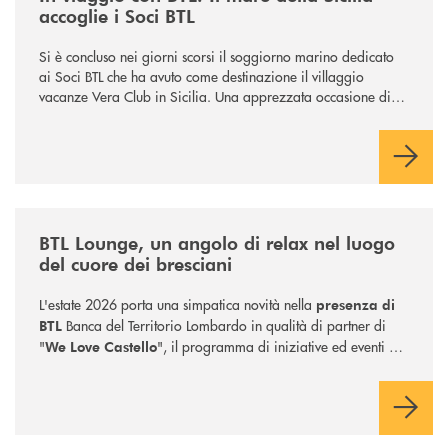
accoglie i Soci BTL
Si è concluso nei giorni scorsi il soggiorno marino dedicato
ai Soci BTL che ha avuto come destinazione il villaggio
vacanze Vera Club in Sicilia. Una apprezzata occasione di
socialità.
/news/btl-lounge-un-angolo-di-relax-nel-luogo-del-cuore-dei-bresciani
BTL Lounge, un angolo di relax nel luogo
del cuore dei bresciani
L'estate 2026 porta una simpatica novità nella
presenza di
Banca del Territorio Lombardo in qualità di partner di
BTL
"
", il programma di iniziative ed eventi che
We Love Castello
.
animeranno il Castello di Brescia