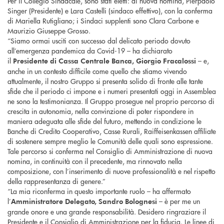
Per il Collegio Sindacale, sono stati eletti: di nuova nomina, Pierpaolo
Singer (Presidente) e Lara Castelli (sindaco effettivo), con la conferma
di Mariella Rutigliano; i Sindaci supplenti sono Clara Carbone e
Maurizio Giuseppe Grosso.
“Siamo ormai usciti con successo dal delicato periodo dovuto
all’emergenza pandemica da Covid-19 – ha dichiarato
il
– e,
Presidente
di Cassa Centrale Banca,
Giorgio
Fracalossi
anche in un contesto difficile come quello che stiamo vivendo
attualmente, il nostro Gruppo si presenta solido di fronte alle tante
sfide che il periodo ci impone e i numeri presentati oggi in Assemblea
ne sono la testimonianza. Il Gruppo prosegue nel proprio percorso di
crescita in autonomia, nella convinzione di poter rispondere in
maniera adeguata alle sfide del futuro, mettendo in condizione le
Banche di Credito Cooperativo, Casse Rurali, Raiffeisenkassen affiliate
di sostenere sempre meglio le Comunità delle quali sono espressione.
Tale percorso si conferma nel Consiglio di Amministrazione di nuova
nomina, in continuità con il precedente, ma rinnovato nella
composizione, con l’inserimento di nuove professionalità e nel rispetto
della rappresentanza di genere.”
“La mia riconferma in questo importante ruolo – ha affermato
l’
– è per me un
Amministratore Delegato, Sandro Bolognesi
grande onore e una grande responsabilità. Desidero ringraziare il
Presidente e il Consiglio di Amministrazione per la fiducia. Le linee di