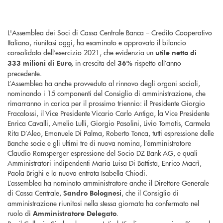
L'Assemblea dei Soci di Cassa Centrale Banca – Credito Cooperativo
Italiano, riunitasi oggi, ha esaminato e approvato il bilancio
consolidato dell’esercizio 2021, che evidenzia un
utile netto di
in crescita del
rispetto all’anno
333
milioni di Euro,
36%
precedente.
L’Assemblea ha anche provveduto al rinnovo degli organi sociali,
nominando i 15 componenti del Consiglio di amministrazione, che
rimarranno in carica per il prossimo triennio: il Presidente Giorgio
Fracalossi, il Vice Presidente Vicario Carlo Antiga, la Vice Presidente
Enrica Cavalli, Amelio Lulli, Giorgio Pasolini, Livio Tomatis, Carmela
Rita D’Aleo, Emanuele Di Palma, Roberto Tonca, tutti espressione delle
Banche socie e gli ultimi tre di nuova nomina, l’amministratore
Claudio Ramsperger espressione del Socio DZ Bank AG, e quali
Amministratori indipendenti Maria Luisa Di Battista, Enrico Macrì,
Paola Brighi e la nuova entrata Isabella Chiodi.
L’assemblea ha nominato amministratore anche il Direttore Generale
di Cassa Centrale,
, che il Consiglio di
Sandro Bolognesi
amministrazione riunitosi nella stessa giornata ha confermato nel
ruolo di
.
Amministratore Delegato