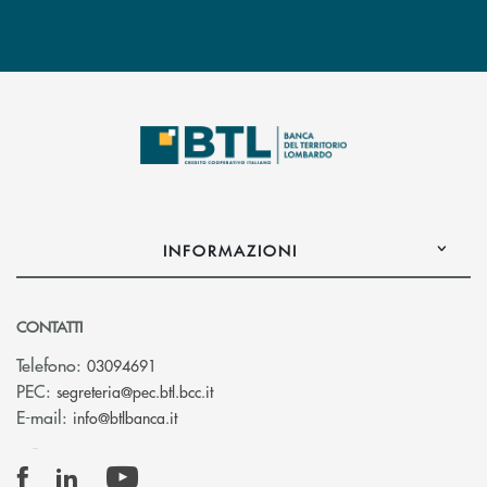
INFORMAZIONI
CONTATTI
Telefono:
03094691
(si apre l’app di posta elettronica)
PEC:
segreteria@pec.btl.bcc.it
(si apre l’app di posta elettronica)
E-mail:
info@btlbanca.it