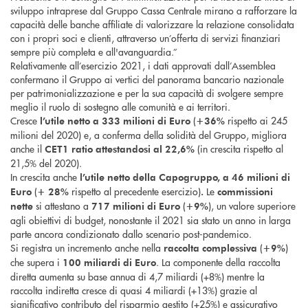
sviluppo intraprese dal Gruppo Cassa Centrale mirano a rafforzare la
capacità delle banche affiliate di valorizzare la relazione consolidata
con i propri soci e clienti, attraverso un’offerta di servizi finanziari
sempre più completa e all'avanguardia.”
Relativamente all’esercizio 2021, i dati approvati dall’Assemblea
confermano il Gruppo ai vertici del panorama bancario nazionale
per patrimonializzazione e per la sua capacità di svolgere sempre
meglio il ruolo di sostegno alle comunità e ai territori.
Cresce
(
rispetto ai 245
l’utile netto a
333 milioni di Euro
+36%
milioni del 2020) e, a conferma della solidità del Gruppo, migliora
anche il
(in crescita rispetto al
CET1 ratio attestandosi al
22,6%
21,5% del 2020).
In crescita anche
l’utile netto della Capogruppo, a 46 milioni di
(
rispetto al precedente esercizio)
Le
Euro
+ 28%
.
commissioni
si attestano a
(
), un valore superiore
nette
717 milioni di Euro
+9%
agli obiettivi di budget, nonostante il 2021 sia stato un anno in larga
parte ancora condizionato dallo scenario post-pandemico.
Si registra un incremento anche nella
(
)
raccolta complessiva
+9%
che supera i
. La componente della raccolta
100 miliardi di Euro
diretta aumenta su base annua di 4,7 miliardi (+8%) mentre la
raccolta indiretta cresce di quasi 4 miliardi (+13%) grazie al
significativo contributo del risparmio gestito (+25%) e assicurativo