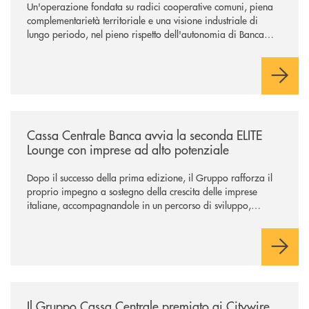
Un'operazione fondata su radici cooperative comuni, piena
complementarietà territoriale e una visione industriale di
lungo periodo, nel pieno rispetto dell'autonomia di Banca
Cambiano. Nei prossimi giorni verrà avviato il periodo di
negoziazione esclusiva per la finalizzazione dell’operazione.
/news/cassa-centrale-banca-avvia-la-seconda-elite-lounge-con-imprese-
Cassa Centrale Banca avvia la seconda ELITE
Lounge con imprese ad alto potenziale
Dopo il successo della prima edizione, il Gruppo rafforza il
proprio impegno a sostegno della crescita delle imprese
italiane, accompagnandole in un percorso di sviluppo,
innovazione e accesso ai mercati dei capitali.
/news/il-gruppo-cassa-centrale-premiato-ai-citywire-wealth-awards-20
Il Gruppo Cassa Centrale premiato ai Citywire