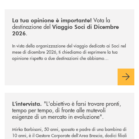
/news/sondaggio-destinazione-iniziativa-soci-2026/
Vota la
La tua opinione è importante!
destinazione del
Viaggio Soci di Dicembre
.
2026
In vista della organizzazione del viaggio dedicato ai Soci nel
mese di dicembre 2026, ti chiediamo di esprimere la tua
opinione rispetto a due destinazioni che abbiamo
selezionato. Per votare la destinazione preferita,
utilizza la
form qui sotto.
/news/intervista-barbisoni/
"L'obiettivo è farsi trovare pronti,
L'intervista.
tempo per tempo, di fronte alle mutevoli
esigenze di un mercato in evoluzione".
Mirko Barbisoni, 50 anni, sposato e padre di una bambina di
10 anni, è il Gestore Corporate dell’Area Brescia, dodici filiali