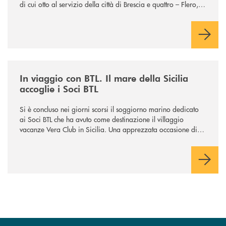
di cui otto al servizio della città di Brescia e quattro – Flero,
Gussago, Padergnone e Roncadelle - del suo immediato
hinterland.
/news/in-viaggio-con-btl-il-mare-della-sicilia-accoglie-i-soci-btl/
In viaggio con BTL. Il mare della Sicilia
accoglie i Soci BTL
Si è concluso nei giorni scorsi il soggiorno marino dedicato
ai Soci BTL che ha avuto come destinazione il villaggio
vacanze Vera Club in Sicilia. Una apprezzata occasione di
socialità.