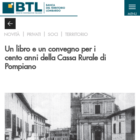
Salta al contenuto principale
MENU
NOVITÀ
PRIVATI
SOCI
TERRITORIO
Un libro e un convegno per i
cento anni della Cassa Rurale di
Pompiano