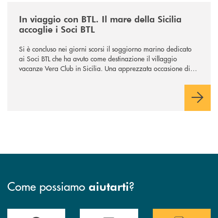
/news/in-viaggio-con-btl-il-mare-della-sicilia-accoglie-i-soci-btl/
In viaggio con BTL. Il mare della Sicilia
accoglie i Soci BTL
Si è concluso nei giorni scorsi il soggiorno marino dedicato
ai Soci BTL che ha avuto come destinazione il villaggio
vacanze Vera Club in Sicilia. Una apprezzata occasione di
socialità.
Come possiamo
?
aiutarti
Accedi all' elenco completo delle filiali .
Hai bisogno di assistenza immediata? Contatta
Hai bisogno di alcuni