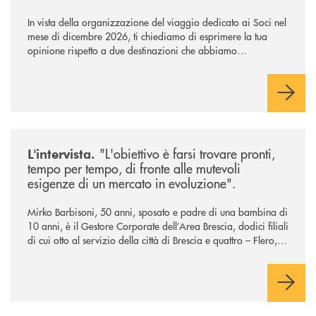
In vista della organizzazione del viaggio dedicato ai Soci nel
mese di dicembre 2026, ti chiediamo di esprimere la tua
opinione rispetto a due destinazioni che abbiamo
selezionato. Per votare la destinazione preferita,
utilizza la
form qui sotto.
/news/intervista-barbisoni/
"L'obiettivo è farsi trovare pronti,
L'intervista.
tempo per tempo, di fronte alle mutevoli
esigenze di un mercato in evoluzione".
Mirko Barbisoni, 50 anni, sposato e padre di una bambina di
10 anni, è il Gestore Corporate dell’Area Brescia, dodici filiali
di cui otto al servizio della città di Brescia e quattro – Flero,
Gussago, Padergnone e Roncadelle - del suo immediato
hinterland.