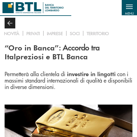
Salta al contenuto principale
MENU
NOVITÀ
PRIVATI
IMPRESE
SOCI
TERRITORIO
: Accordo tra
“Oro in Banca”
Italpreziosi e BTL Banca
Permetterà alla clientela di
con i
investire in lingotti
massimi standard internazionali di qualità e disponibili
in diverse dimensioni.