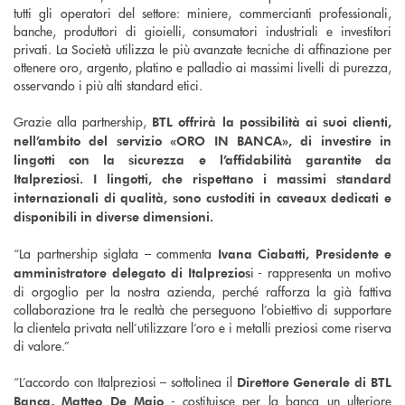
tutti gli operatori del settore: miniere, commercianti professionali,
banche, produttori di gioielli, consumatori industriali e investitori
privati. La Società utilizza le più avanzate tecniche di affinazione per
ottenere oro, argento, platino e palladio ai massimi livelli di purezza,
osservando i più alti standard etici.
Grazie alla partnership,
BTL offrirà la possibilità ai suoi clienti,
nell’ambito del servizio «ORO IN BANCA», di investire in
lingotti con la sicurezza e l’affidabilità garantite da
Italpreziosi. I lingotti, che rispettano i massimi standard
internazionali di qualità, sono custoditi in caveaux dedicati e
disponibili in diverse dimensioni.
“La partnership siglata – commenta
Ivana Ciabatti, Presidente e
i - rappresenta un motivo
amministratore delegato di Italprezios
di orgoglio per la nostra azienda, perché rafforza la già fattiva
collaborazione tra le realtà che perseguono l’obiettivo di supportare
la clientela privata nell’utilizzare l’oro e i metalli preziosi come riserva
di valore.”
“L’accordo con Italpreziosi – sottolinea il
Direttore Generale di BTL
- costituisce per la banca un ulteriore
Banca, Matteo De Maio