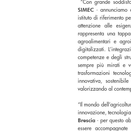
“Con grande soddisf
- annunciamo q
SIMEC
istituto di riferimento p
attenzione alle esige
rappresenta una tappa
agroalimentari e agroi
digitalizzati. L’integr
competenze e degli strum
sempre più mirati e va
trasformazioni tecnol
innovativa, sostenibi
valorizzando al contempo 
“Il mondo dell’agricolt
innovazione, tecnologia
- per questo ab
Brescia
essere accompagnate i