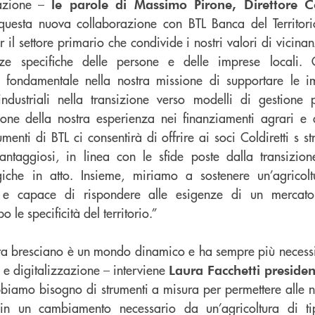
azione –
le parole di Massimo Pirone, Direttore 
uesta nuova collaborazione con BTL Banca del Territor
er il settore primario che condivide i nostri valori di vicinan
nze specifiche delle persone e delle imprese locali.
 fondamentale nella nostra missione di supportare le im
ndustriali nella transizione verso modelli di gestione p
azione della nostra esperienza nei finanziamenti agrari e 
enti di BTL ci consentirà di offrire ai soci Coldiretti s st
ntaggiosi, in linea con le sfide poste dalla transizio
ogiche in atto. Insieme, miriamo a sostenere un’agricol
le e capace di rispondere alle esigenze di un mercato
le specificità del territorio.”
ura bresciano è un mondo dinamico e ha sempre più necessit
 e digitalizzazione – interviene
Laura Facchetti president
biamo bisogno di strumenti a misura per permettere alle n
n un cambiamento necessario da un’agricoltura di tip