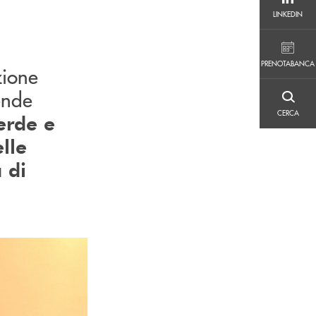
LINKEDIN
LINKEDIN
PRENOTABANCA
PRENOTABANCA
zione
ende
CERCA
CERCA
erde e
lle
 di