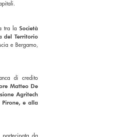
pitali.
a tra la
Società
del Territorio
escia e Bergamo,
anca di credito
tore Matteo De
isione Agritech
Pirone, e alla
 partecipata da