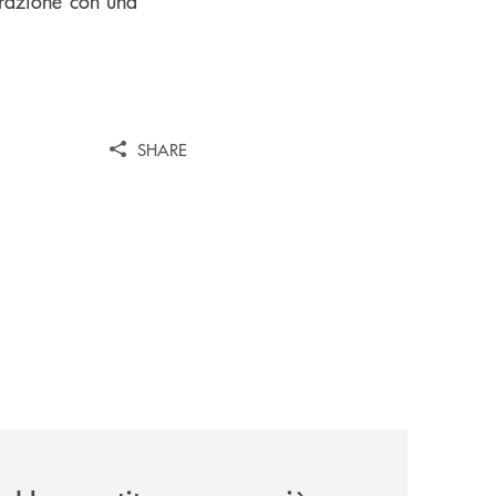
orazione con una
SHARE
i/
a-ai-vertici-tra-pallacanestro-brescia-e-virtus-bologna/
news/prestipay-110-volte-su-misura-per-te/