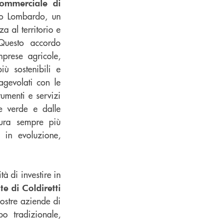
Commerciale di
io Lombardo, un
za al territorio e
 Questo accordo
prese agricole,
iù sostenibili e
agevolati con le
rumenti e servizi
ne verde e dalle
tura sempre più
 in evoluzione,
à di investire in
e di Coldiretti
ostre aziende di
o tradizionale,