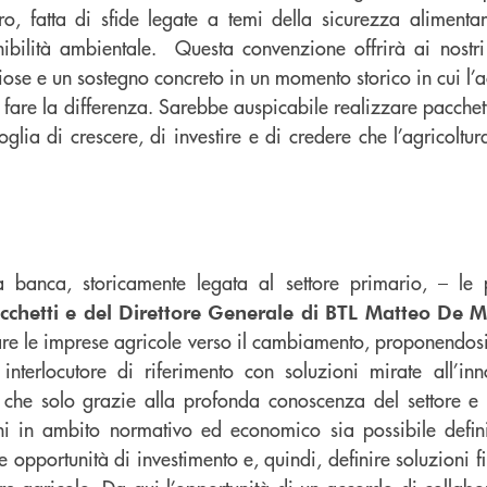
uro, fatta di sfide legate a temi della sicurezza alimenta
ibilità ambientale. Questa convenzione offrirà ai nostri
ose e un sostegno concreto in un momento storico in cui l’a
 fare la differenza. Sarebbe auspicabile realizzare pacchet
lia di crescere, di investire e di credere che l’agricoltur
tra banca, storicamente legata al settore primario, – l
cchetti e del Direttore Generale di BTL Matteo De 
e le imprese agricole verso il cambiamento, proponendosi, 
terlocutore di riferimento con soluzioni mirate all’in
o che solo grazie alla profonda conoscenza del settore e 
ni in ambito normativo ed economico sia possibile defini
le opportunità di investimento e, quindi, definire soluzioni 