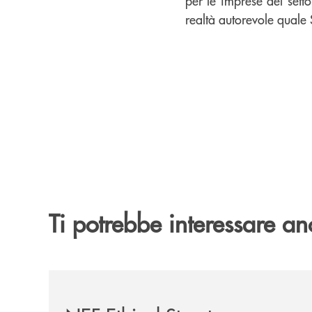
per le imprese del sett
realtà autorevole quale
Ti potrebbe interessare an
/news/nef-ethical-step-to-balanced-2030-e-nef-tar