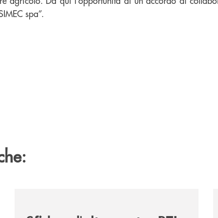
ore agricolo. Da qui l’opportunità di un accordo di collab
 SIMEC spa”.
che:
get-2031-due-soluzioni-per-far-evolvere-i-tuoi-investiment
/news/sfida-adalta-quota-btl-e-match-sponsor-della-gar
/