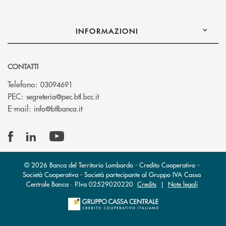
INFORMAZIONI
CONTATTI
Telefono:
03094691
(si apre l’app di posta elettronica)
PEC:
segreteria@pec.btl.bcc.it
(si apre l’app di posta elettronica)
E-mail:
info@btlbanca.it
© 2026 Banca del Territorio Lombardo - Credito Cooperativo -
Società Cooperativa - Società partecipante al Gruppo IVA Cassa
Centrale Banca · P.Iva 02529020220
Credits
|
Note legali